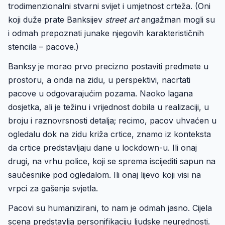
trodimenzionalni stvarni svijet i umjetnost crteža. (Oni
koji duže prate Banksijev
street art
angažman mogli su
i odmah prepoznati junake njegovih karakterističnih
stencila – pacove.)
Banksy
je morao prvo precizno postaviti predmete u
prostoru, a onda na zidu, u perspektivi, nacrtati
pacove u odgovarajućim pozama. Naoko lagana
dosjetka, ali je težinu i vrijednost dobila u realizaciji, u
broju i raznovrsnosti detalja; recimo, pacov uhvaćen u
ogledalu dok na zidu križa crtice, znamo iz konteksta
da crtice predstavljaju dane u lockdown-u. Ili onaj
drugi, na vrhu police, koji se sprema iscijediti sapun na
saučesnike pod ogledalom. Ili onaj lijevo koji visi na
vrpci za gašenje svjetla.
Pacovi su humanizirani, to nam je odmah jasno. Cijela
scena predstavlja personifikaciju ljudske neurednosti.