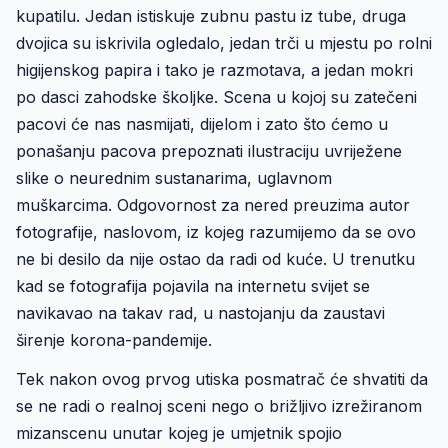
kupatilu. Jedan istiskuje zubnu pastu iz tube, druga
dvojica su iskrivila ogledalo, jedan trči u mjestu po rolni
higijenskog papira i tako je razmotava, a jedan mokri
po dasci zahodske školjke. Scena u kojoj su zatečeni
pacovi će nas nasmijati, dijelom i zato što ćemo u
ponašanju pacova prepoznati ilustraciju uvriježene
slike o neurednim sustanarima, uglavnom
muškarcima. Odgovornost za nered preuzima autor
fotografije, naslovom, iz kojeg razumijemo da se ovo
ne bi desilo da nije ostao da radi od kuće. U trenutku
kad se fotografija pojavila na internetu svijet se
navikavao na takav rad, u nastojanju da zaustavi
širenje korona-pandemije.
Tek nakon ovog prvog utiska posmatrač će shvatiti da
se ne radi o realnoj sceni nego o brižljivo izrežiranom
mizanscenu unutar kojeg je umjetnik spojio