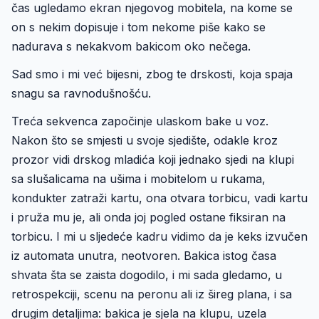
čas ugledamo ekran njegovog mobitela, na kome se
on s nekim dopisuje i tom nekome piše kako se
nadurava s nekakvom bakicom oko nečega.
Sad smo i mi već bijesni, zbog te drskosti, koja spaja
snagu sa ravnodušnošću.
Treća sekvenca započinje ulaskom bake u voz.
Nakon što se smjesti u svoje sjedište, odakle kroz
prozor vidi drskog mladića koji jednako sjedi na klupi
sa slušalicama na ušima i mobitelom u rukama,
kondukter zatraži kartu, ona otvara torbicu, vadi kartu
i pruža mu je, ali onda joj pogled ostane fiksiran na
torbicu. I mi u sljedeće kadru vidimo da je keks izvučen
iz automata unutra, neotvoren. Bakica istog časa
shvata šta se zaista dogodilo, i mi sada gledamo, u
retrospekciji, scenu na peronu ali iz šireg plana, i sa
drugim detaljima: bakica je sjela na klupu, uzela