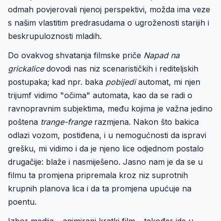
odmah povjerovali njenoj perspektivi, možda ima veze
s našim vlastitim predrasudama o ugroženosti starijih i
beskrupuloznosti mladih.
Do ovakvog shvatanja filmske priče
Napad na
grickalice
dovodi nas niz scenarističkih i rediteljskih
postupaka; kad npr. baka
pobijedi
automat, mi njen
trijumf vidimo "očima" automata, kao da se radi o
ravnopravnim subjektima, među kojima je važna jedino
poštena
trange-frange
razmjena. Nakon što bakica
odlazi vozom, postiđena, i u nemogućnosti da ispravi
grešku, mi vidimo i da je njeno lice odjednom postalo
drugačije: blaže i nasmiješeno. Jasno nam je da se u
filmu ta promjena pripremala kroz niz suprotnih
krupnih planova lica i da ta promjena upućuje na
poentu.