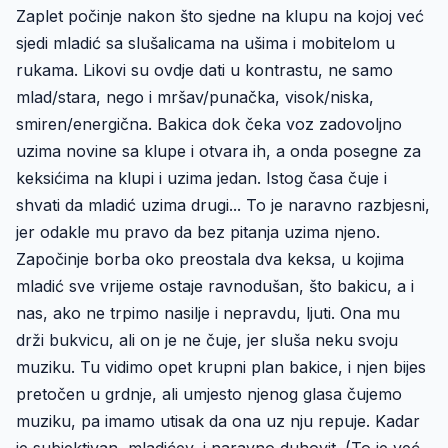
Zaplet počinje nakon što sjedne na klupu na kojoj već
sjedi mladić sa slušalicama na ušima i mobitelom u
rukama. Likovi su ovdje dati u kontrastu, ne samo
mlad/stara, nego i mršav/punačka, visok/niska,
smiren/energična. Bakica dok čeka voz zadovoljno
uzima novine sa klupe i otvara ih, a onda posegne za
keksićima na klupi i uzima jedan. Istog časa čuje i
shvati da mladić uzima drugi... To je naravno razbjesni,
jer odakle mu pravo da bez pitanja uzima njeno.
Započinje borba oko preostala dva keksa, u kojima
mladić sve vrijeme ostaje ravnodušan, što bakicu, a i
nas, ako ne trpimo nasilje i nepravdu, ljuti. Ona mu
drži bukvicu, ali on je ne čuje, jer sluša neku svoju
muziku. Tu vidimo opet krupni plan bakice, i njen bijes
pretočen u grdnje, ali umjesto njenog glasa čujemo
muziku, pa imamo utisak da ona uz nju repuje. Kadar