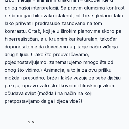
Izbor medija – animirani kratki film – također ide u
prilog našoj interpretaciji. Sa pravim glumcima kontrast
ne bi mogao biti ovako istaknut, niti bi se gledaoci tako
lako prihvatili predrasude zasnovane na tom
kontrastu. Crtež, koji je u širokim planovima skoro pa
hiperrealističan, a u krupnim karikaturalan, također
doprinosi tome da dovedemo u pitanje način viđenja
drugih ljudi. (Tako što preuveličavamo,
pojednostavljujemo, zanemarujemo mnogo šta od
onog što vidimo.) Animacija, a to je za ovu priliku
možda i presudno, brže i lakše vezuje za sebe dječiju
pažnju, upravo zato što likovnim i filmskim jezikom
očuđava svijet (možda i na način na koji
pretpostavljamo da ga i djeca vide?).
N. V.