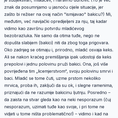
je subjektivan, mladićev, i naravno duhovit. (To je već
znak da posumnjamo u jasnoću cijele situacije, jer
zašto bi režiser na ovaj način "ismijavao" bakicu?) Mi,
međutim, već navijački opredijeljeni za nju, taj kadar
vidimo kao završnu potvrdu mladićevog
bezobrazluka. Ne samo da otima tuđe, nego ne
dopušta slabijem (bakici) niti da zbog toga prigovara.
Oko zadnjeg se otimaju i, prirodno, mladić osvaja keks.
Ali se nakon kraćeg premišljanja ipak udostoji da keks
prepolovi i jednu polovinu pruži bakici. Ona, još više
povrijeđena tim „licemjerstvom“, svoju polovinu smrvi i
baci. Mladić se tome čuti, uzme prstom nekoliko
mrvica, proba ih, zaključi da su ok, i slegne ramenima,
priznajući da ne razumije bakicinu ljutnju. Posredno –
da zaista na stvar gleda kao na neki nesporazum (čuj
nesporazum, uzimati tuđe kao svoje, i pri tome ne
vidjeti u tome ništa problematično!) – vidimo i kad na