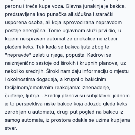
peronu i treća kupe voza. Glavna junakinja je bakica,
predstavljena kao punačka ali sićušna i starački
usporena osoba, ali koja isprovocirana nepravdom
postaje energična. Tome uglavnom služi prvi dio, u
kojem neispravan automat za grickalice ne izbaci
plaćeni keks. Tek kada se bakica ljuta zbog te
"nepravde" zaleti u njega, popušta. Kadrovi se
naizmjenično sastoje od širokih i krupnih planova, uz
nekoliko srednjih. Široki nam daju informaciju o mjestu
i okolnostima događaja, a krupni o bakicinim
facijalnom/emotivnim reakcijama: iznenađenje,
čuđenje, ljutnja... Srednji planovi su subjektivni: jednom
je to perspektiva niske bakice koja odozdo gleda keks
zarobljen u automatu, drugi put pogled na bakicu iz
samog automata, iz prostora odakle se uzima kupljena
stvar.