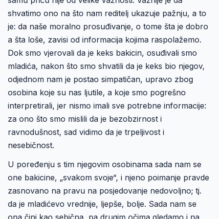
samu priču nije od velike važnosti. Važnije je da
shvatimo ono na što nam reditelj ukazuje pažnju, a to
je: da naše moralno prosuđivanje, o tome šta je dobro
a šta loše, zavisi od informacija kojima raspolažemo.
Dok smo vjerovali da je keks bakicin, osuđivali smo
mladića, nakon što smo shvatili da je keks bio njegov,
odjednom nam je postao simpatičan, upravo zbog
osobina koje su nas ljutile, a koje smo pogrešno
interpretirali, jer nismo imali sve potrebne informacije:
za ono što smo mislili da je bezobzirnost i
ravnodušnost, sad vidimo da je trpeljivost i
nesebičnost.
U poređenju s tim njegovim osobinama sada nam se
one bakicine, „svakom svoje“, i njeno poimanje pravde
zasnovano na pravu na posjedovanje nedovoljno; tj.
da je mladićevo vrednije, ljepše, bolje. Sada nam se
ona čini kao sebična, pa drugim očima gledamo i na