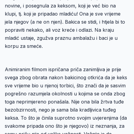
novine, i posegnula za keksom, koji je već bio na
klupi, tj. koji je pripadao mladiću! Ona je sve vrijeme
jela njegov (a ne on njen). Bakica se stidi, i htjela bi to
popraviti nekako, ali voz kreće i odlazi. Na kraju
mladić ustaje, zgužva praznu ambalažu i baci je u
korpu za smeće.
Animiranim filmom ispričana priča zanimljiva je prije
svega zbog obrata nakon bakicinog otkrića da je keks
sve vrijeme bio u njenoj torbici, što znači da je sasvim
pogrešno razumjela okolnosti u kojima se onda zbog
toga neprimjereno ponašala. Nije ona bila žrtva tuđe
bezobzirnosti, nego je sama bila kradljivica tuđeg
keksa. To što je činila suprotno svojim uvjerenjima (da
svakome pripada ono što je njegovo) iz neznanja, za