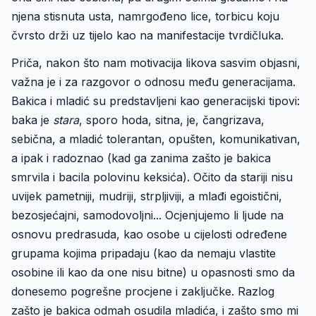
njena stisnuta usta, namrgođeno lice, torbicu koju
čvrsto drži uz tijelo kao na manifestacije tvrdičluka.
Priča, nakon što nam motivacija likova sasvim objasni,
važna je i za razgovor o odnosu među generacijama.
Bakica i mladić su predstavljeni kao generacijski tipovi:
baka je
stara
, sporo hoda, sitna, je, čangrizava,
sebična, a mladić tolerantan, opušten, komunikativan,
a ipak i radoznao (kad ga zanima zašto je bakica
smrvila i bacila polovinu keksića). Očito da stariji nisu
uvijek pametniji, mudriji, strpljiviji, a mlađi egoistični,
bezosjećajni, samodovoljni... Ocjenjujemo li ljude na
osnovu predrasuda, kao osobe u cijelosti određene
grupama kojima pripadaju (kao da nemaju vlastite
osobine ili kao da one nisu bitne) u opasnosti smo da
donesemo pogrešne procjene i zaključke. Razlog
zašto je bakica odmah osudila mladića, i zašto smo mi