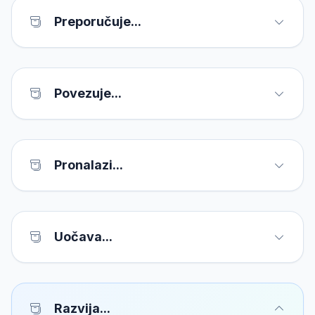
Preporučuje...
Povezuje...
Pronalazi...
Uočava...
Razvija...