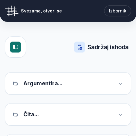
Izbornik
Svezame, otvori se
Sadržaj ishoda
Argumentira...
Čita...