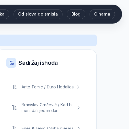
eka
Od slova do smisla
Blog
O nama
Sadržaj ishoda
Ante Tomić / Đuro Hodalica
Branislav Crnčević / Kad bi
meni dali jedan dan
Enes Kišević / Suha pjesma