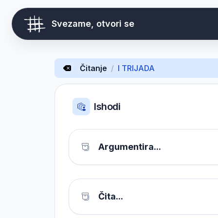
Svezame, otvori se
Čitanje
/
I TRIJADA
Ishodi
Argumentira...
Čita...