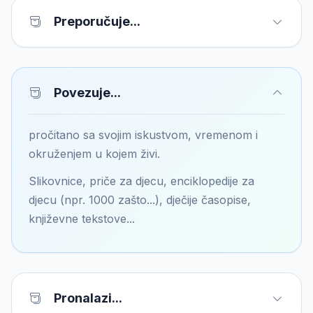
Preporučuje...
Povezuje...
pročitano sa svojim iskustvom, vremenom i
okruženjem u kojem živi.
Slikovnice, priče za djecu, enciklopedije za
djecu (npr. 1000 zašto...), dječije časopise,
književne tekstove...
Pronalazi...