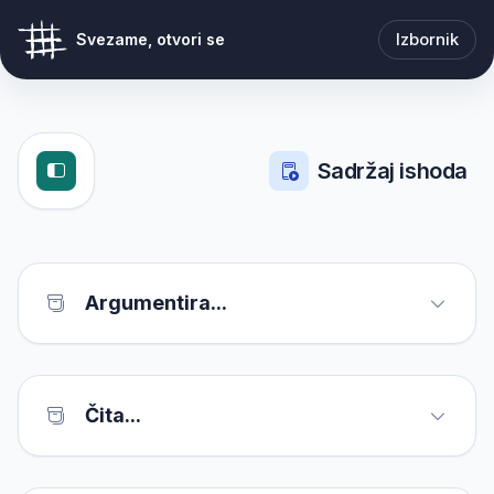
Izbornik
Svezame, otvori se
Sadržaj ishoda
Argumentira...
Čita...