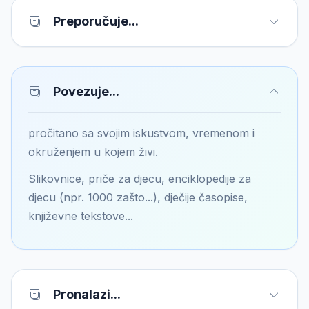
Preporučuje...
Povezuje...
pročitano sa svojim iskustvom, vremenom i
okruženjem u kojem živi.
Slikovnice, priče za djecu, enciklopedije za
djecu (npr. 1000 zašto...), dječije časopise,
književne tekstove...
Pronalazi...