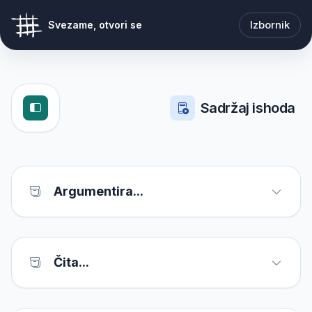
Izbornik
Svezame, otvori se
Sadržaj ishoda
Argumentira...
Čita...