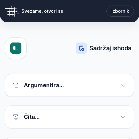
Izbornik
Svezame, otvori se
Sadržaj ishoda
Argumentira...
Čita...