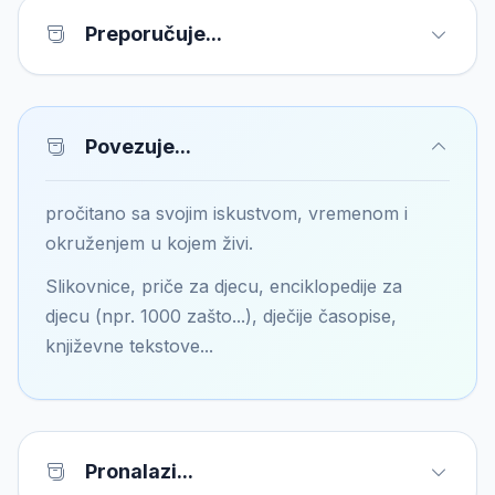
Preporučuje...
Povezuje...
pročitano sa svojim iskustvom, vremenom i
okruženjem u kojem živi.
Slikovnice, priče za djecu, enciklopedije za
djecu (npr. 1000 zašto...), dječije časopise,
književne tekstove...
Pronalazi...