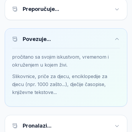
Preporučuje...
Povezuje...
pročitano sa svojim iskustvom, vremenom i
okruženjem u kojem živi.
Slikovnice, priče za djecu, enciklopedije za
djecu (npr. 1000 zašto...), dječije časopise,
književne tekstove...
Pronalazi...