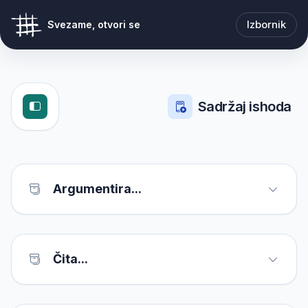
Izbornik
Svezame, otvori se
Sadržaj ishoda
Argumentira...
Čita...