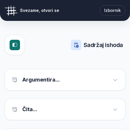
Izbornik
Svezame, otvori se
Sadržaj ishoda
Argumentira...
Čita...