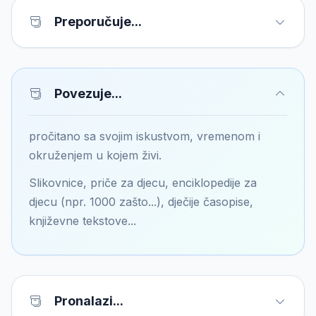
Preporučuje...
Povezuje...
pročitano sa svojim iskustvom, vremenom i
okruženjem u kojem živi.
Slikovnice, priče za djecu, enciklopedije za
djecu (npr. 1000 zašto...), dječije časopise,
književne tekstove...
Pronalazi...