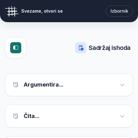
Izbornik
Svezame, otvori se
Sadržaj ishoda
Argumentira...
Čita...