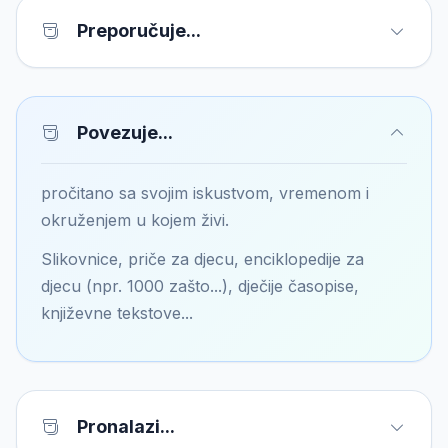
Preporučuje...
Povezuje...
pročitano sa svojim iskustvom, vremenom i
okruženjem u kojem živi.
Slikovnice, priče za djecu, enciklopedije za
djecu (npr. 1000 zašto...), dječije časopise,
književne tekstove...
Pronalazi...