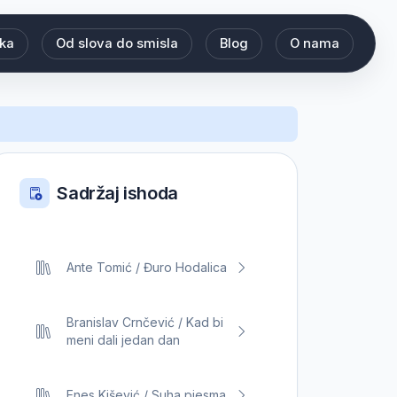
eka
Od slova do smisla
Blog
O nama
Sadržaj ishoda
Ante Tomić / Đuro Hodalica
Branislav Crnčević / Kad bi
meni dali jedan dan
Enes Kišević / Suha pjesma