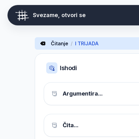
Svezame, otvori se
Čitanje
/
I TRIJADA
Ishodi
Argumentira...
Čita...