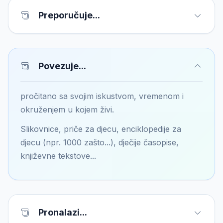
Preporučuje...
Povezuje...
pročitano sa svojim iskustvom, vremenom i
okruženjem u kojem živi.
Slikovnice, priče za djecu, enciklopedije za
djecu (npr. 1000 zašto...), dječije časopise,
književne tekstove...
Pronalazi...