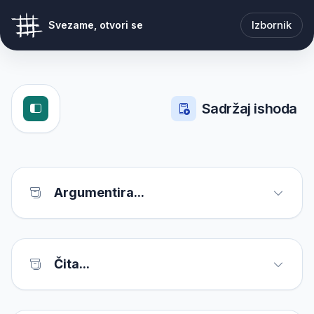
Izbornik
Svezame, otvori se
Sadržaj ishoda
Argumentira...
Čita...