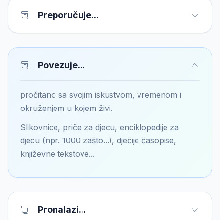
Preporučuje...
Povezuje...
pročitano sa svojim iskustvom, vremenom i
okruženjem u kojem živi.
Slikovnice, priče za djecu, enciklopedije za
djecu (npr. 1000 zašto...), dječije časopise,
književne tekstove...
Pronalazi...