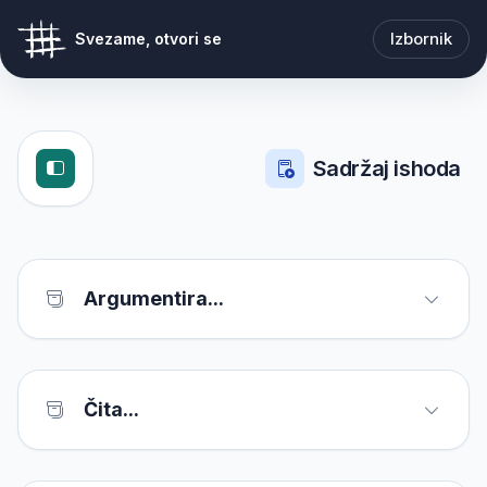
Izbornik
Svezame, otvori se
Sadržaj ishoda
Argumentira...
Čita...