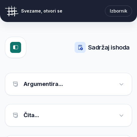
Izbornik
Svezame, otvori se
Sadržaj ishoda
Argumentira...
Čita...