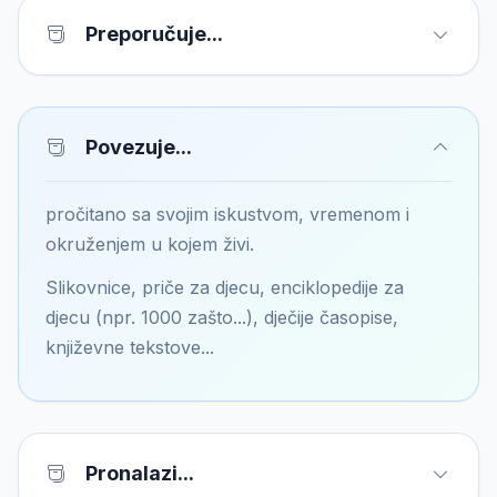
Preporučuje...
Povezuje...
pročitano sa svojim iskustvom, vremenom i
okruženjem u kojem živi.
Slikovnice, priče za djecu, enciklopedije za
djecu (npr. 1000 zašto...), dječije časopise,
književne tekstove...
Pronalazi...