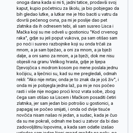
onoga dana kada si mi ti, jadni tatice, prodavši svoj
kaput, kupio početnicu za školu, ja bio pobjegao da
bih gledao lutke, a lutkar me je htio baciti u vatru da
dovrši pečenog ovna, pa mi je poslije dao pet
zlatnika da ih odnesem tebi, ali sam susreo Lisca i
Mačka koji su me odveli u gostionicu "Kod crvenog
raka", gdje su jeli poput vukova, pa sam otišao sam
po noći i susreo razbojnike koji su onda trčali za
mnom, a ja sam bježao, a oni za mnom, a ja bježi
dalje, a oni samo za mnom, a ja bježi, dok me nisu
objesili na granu Velikog hrasta, gdje je lijepa
Djevojčica s modrom kosom po mene poslala jednu
kočijicu, a liječnici su, kad su me pregledali, odmah
rekli: "Ako nije mrtav, onda je to znak da je još živ", i
onda mi je pobjegla jedna laž, pa mi je nos počeo
rasti i više nije mogao proći kroz vrata sobe, zbog
čega sam otišao sa Liscem i Mačkom posaditi četiri
zlatnika, jer sam jedan bio potrošio u gostionici, a
papagaj se počeo smijati, i onda od dvije tisuće
novčića nisam našao ni jedan, a sudac, kada je čuo
da su me pokrali, odmah me baci u zatvor da bi dao
zadovoljštinu lopovima, a kada sam odatle izašao
ugledao sam jedan lijepi grozd grožđa na polju, pa