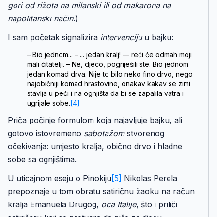
gori od rižota na milanski ili od makarona na
napolitanski način
.)
I sam početak signalizira
intervenciju
u bajku:
– Bio jednom... – ... jedan kralj! — reći će odmah moji
mali čitatelji. – Ne, djeco, pogriješili ste. Bio jednom
jedan komad drva. Nije to bilo neko fino drvo, nego
najobičniji komad hrastovine, onakav kakav se zimi
stavlja u peći i na ognjišta da bi se zapalila vatra i
ugrijale sobe.
[4]
Priča počinje formulom koja najavljuje bajku, ali
gotovo istovremeno
sabotažom
stvorenog
očekivanja: umjesto kralja, obično drvo i hladne
sobe sa ognjištima.
U uticajnom eseju o Pinokiju
[5]
Nikolas Perela
prepoznaje u tom obratu satiričnu žaoku na račun
kralja Emanuela Drugog,
oca Italije
, što i priliči