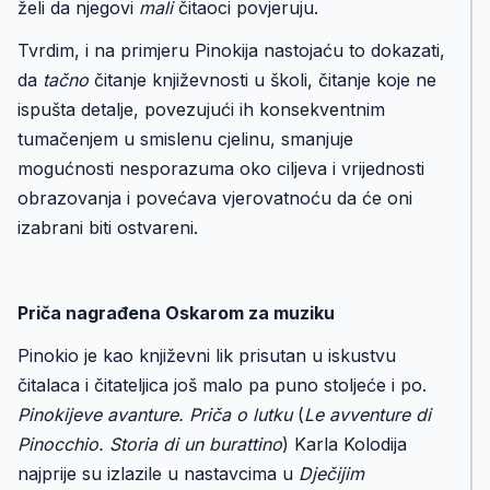
želi da njegovi
mali
čitaoci povjeruju.
Tvrdim, i na primjeru Pinokija nastojaću to dokazati,
da
tačno
čitanje književnosti u školi, čitanje koje ne
ispušta detalje, povezujući ih konsekventnim
tumačenjem u smislenu cjelinu, smanjuje
mogućnosti nesporazuma oko ciljeva i vrijednosti
obrazovanja i povećava vjerovatnoću da će oni
izabrani biti ostvareni.
Priča nagrađena Oskarom za muziku
Pinokio je kao književni lik prisutan u iskustvu
čitalaca i čitateljica još malo pa puno stoljeće i po.
Pinokijeve avanture. Priča o lutku
(
Le avventure di
Pinocchio. Storia di un burattino
) Karla Kolodija
najprije su izlazile u nastavcima u
Dječijim