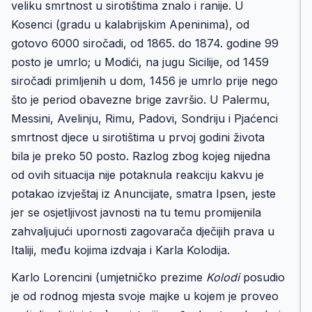
veliku smrtnost u sirotištima znalo i ranije. U
Kosenci (gradu u kalabrijskim Apeninima), od
gotovo 6000 siročadi, od 1865. do 1874. godine 99
posto je umrlo; u Modići, na jugu Sicilije, od 1459
siročadi primljenih u dom, 1456 je umrlo prije nego
što je period obavezne brige završio. U Palermu,
Messini, Avelinju, Rimu, Padovi, Sondriju i Pjaćenci
smrtnost djece u sirotištima u prvoj godini života
bila je preko 50 posto. Razlog zbog kojeg nijedna
od ovih situacija nije potaknula reakciju kakvu je
potakao izvještaj iz Anuncijate, smatra Ipsen, jeste
jer se osjetljivost javnosti na tu temu promijenila
zahvaljujući upornosti zagovarača dječijih prava u
Italiji, među kojima izdvaja i Karla Kolodija.
Karlo Lorencini (umjetničko prezime
Kolodi
posudio
je od rodnog mjesta svoje majke u kojem je proveo