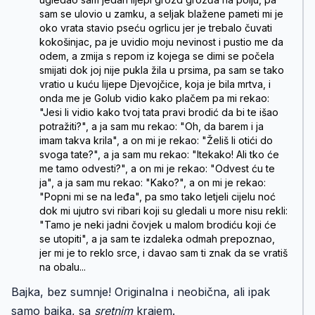
sam se ulovio u zamku, a seljak blažene pameti mi je
oko vrata stavio pseću ogrlicu jer je trebalo čuvati
kokošinjac, pa je uvidio moju nevinost i pustio me da
odem, a zmija s repom iz kojega se dimi se počela
smijati dok joj nije pukla žila u prsima, pa sam se tako
vratio u kuću lijepe Djevojčice, koja je bila mrtva, i
onda me je Golub vidio kako plačem pa mi rekao:
"Jesi li vidio kako tvoj tata pravi brodić da bi te išao
potražiti?", a ja sam mu rekao: "Oh, da barem i ja
imam takva krila", a on mi je rekao: "Želiš li otići do
svoga tate?", a ja sam mu rekao: "Itekako! Ali tko će
me tamo odvesti?", a on mi je rekao: "Odvest ću te
ja", a ja sam mu rekao: "Kako?", a on mi je rekao:
"Popni mi se na leđa", pa smo tako letjeli cijelu noć
dok mi ujutro svi ribari koji su gledali u more nisu rekli:
"Tamo je neki jadni čovjek u malom brodiću koji će
se utopiti", a ja sam te izdaleka odmah prepoznao,
jer mi je to reklo srce, i davao sam ti znak da se vratiš
na obalu...
Bajka, bez sumnje! Originalna i neobična, ali ipak
samo bajka, sa
sretnim
krajem.