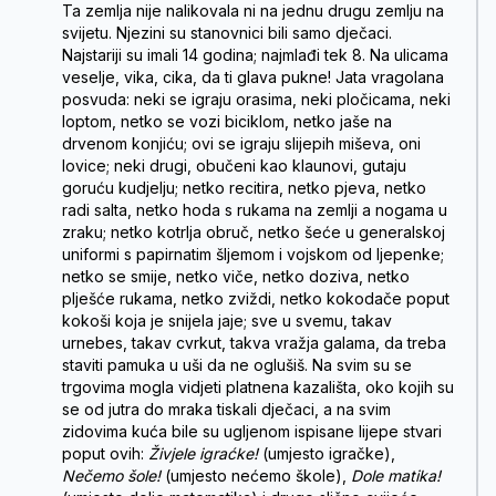
Ta zemlja nije nalikovala ni na jednu drugu zemlju na
svijetu. Njezini su stanovnici bili samo dječaci.
Najstariji su imali 14 godina; najmlađi tek 8. Na ulicama
veselje, vika, cika, da ti glava pukne! Jata vragolana
posvuda: neki se igraju orasima, neki pločicama, neki
loptom, netko se vozi biciklom, netko jaše na
drvenom konjiću; ovi se igraju slijepih miševa, oni
lovice; neki drugi, obučeni kao klaunovi, gutaju
goruću kudjelju; netko recitira, netko pjeva, netko
radi salta, netko hoda s rukama na zemlji a nogama u
zraku; netko kotrlja obruč, netko šeće u generalskoj
uniformi s papirnatim šljemom i vojskom od ljepenke;
netko se smije, netko viče, netko doziva, netko
plješće rukama, netko zviždi, netko kokodače poput
kokoši koja je snijela jaje; sve u svemu, takav
urnebes, takav cvrkut, takva vražja galama, da treba
staviti pamuka u uši da ne oglušiš. Na svim su se
trgovima mogla vidjeti platnena kazališta, oko kojih su
se od jutra do mraka tiskali dječaci, a na svim
zidovima kuća bile su ugljenom ispisane lijepe stvari
poput ovih:
Živjele igraćke!
(umjesto igračke),
Nečemo šole!
(umjesto nećemo škole),
Dole matika!