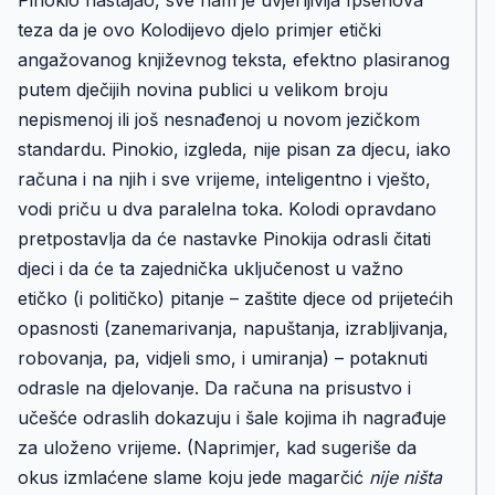
Pinokio nastajao, sve nam je uvjerljivija Ipsenova
teza da je ovo Kolodijevo djelo primjer etički
angažovanog književnog teksta, efektno plasiranog
putem dječijih novina publici u velikom broju
nepismenoj ili još nesnađenoj u novom jezičkom
standardu. Pinokio, izgleda, nije pisan za djecu, iako
računa i na njih i sve vrijeme, inteligentno i vješto,
vodi priču u dva paralelna toka. Kolodi opravdano
pretpostavlja da će nastavke Pinokija odrasli čitati
djeci i da će ta zajednička uključenost u važno
etičko (i političko) pitanje – zaštite djece od prijetećih
opasnosti (zanemarivanja, napuštanja, izrabljivanja,
robovanja, pa, vidjeli smo, i umiranja) – potaknuti
odrasle na djelovanje. Da računa na prisustvo i
učešće odraslih dokazuju i šale kojima ih nagrađuje
za uloženo vrijeme. (Naprimjer, kad sugeriše da
okus izmlaćene slame koju jede magarčić
nije ništa