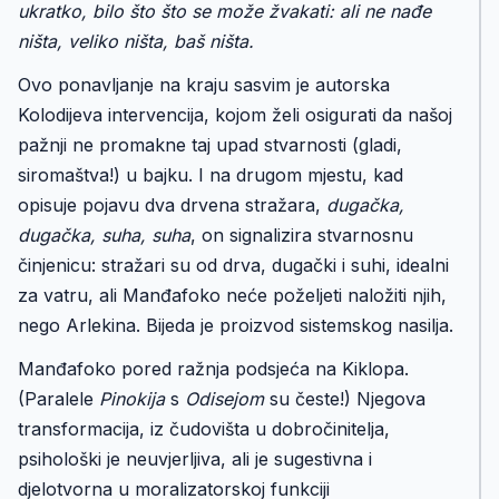
ukratko, bilo što što se može žvakati: ali ne nađe
ništa, veliko ništa, baš ništa.
Ovo ponavljanje na kraju sasvim je autorska
Kolodijeva intervencija, kojom želi osigurati da našoj
pažnji ne promakne taj upad stvarnosti (gladi,
siromaštva!) u bajku. I na drugom mjestu, kad
opisuje pojavu dva drvena stražara,
dugačka,
dugačka, suha, suha
, on signalizira stvarnosnu
činjenicu: stražari su od drva, dugački i suhi, idealni
za vatru, ali Manđafoko neće poželjeti naložiti njih,
nego Arlekina. Bijeda je proizvod sistemskog nasilja.
Manđafoko pored ražnja podsjeća na Kiklopa.
(Paralele
Pinokija
s
Odisejom
su česte!) Njegova
transformacija, iz čudovišta u dobročinitelja,
psihološki je neuvjerljiva, ali je sugestivna i
djelotvorna u moralizatorskoj funkciji