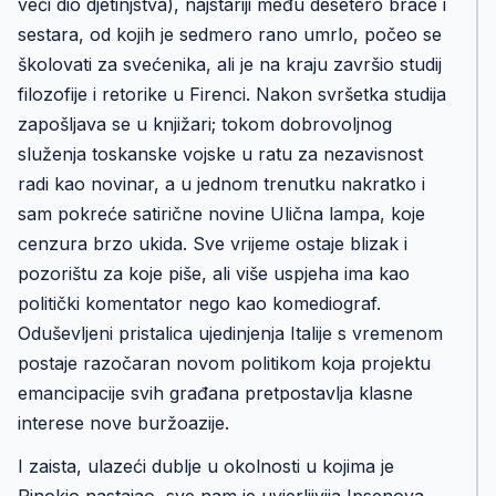
veći dio djetinjstva), najstariji među desetero braće i
sestara, od kojih je sedmero rano umrlo, počeo se
školovati za svećenika, ali je na kraju završio studij
filozofije i retorike u Firenci. Nakon svršetka studija
zapošljava se u knjižari; tokom dobrovoljnog
služenja toskanske vojske u ratu za nezavisnost
radi kao novinar, a u jednom trenutku nakratko i
sam pokreće satirične novine Ulična lampa, koje
cenzura brzo ukida. Sve vrijeme ostaje blizak i
pozorištu za koje piše, ali više uspjeha ima kao
politički komentator nego kao komediograf.
Oduševljeni pristalica ujedinjenja Italije s vremenom
postaje razočaran novom politikom koja projektu
emancipacije svih građana pretpostavlja klasne
interese nove buržoazije.
I zaista, ulazeći dublje u okolnosti u kojima je