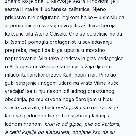
znamo ko je ona, u kakvoj je vezi s Pinokiom, je li
sestra ili majka ili božanska zaštitnica. Njeno
prisustvo nije osigurano logikom bajke – u smislu da
je pomoćnica u svakoj nevolji ili zaštitnica heroja
kakva je bila Atena Odiseju. Ona se pojavljuje ne da
bi (samo) pomogla protagonisti u savladavanju
prepreka, nego i da bi ga uputila u moralno
napredovanje. Vila tako predstavlja glas pedagogice
u Kolodijevom slikanju stanja i položaja djece u
mladoj italijanskoj državi. Kad, naprimjer, Pinokio
gubi strpljenje i nogom udara na vrata Viline kuće
vraćajući se u nju nakon još jednog prekršenog
obećanja, pa mu drvena noga čarolijom u hipu
sraste za vrata, slijedi
pedagoška
kazna: za svoje
laganje gladni Pinokio dobija srebrni pladanj s
lažnom hranom:
kruh je od gipsa, pile od kartona,
a četiri kajsije od alabastera, obojane kao da su