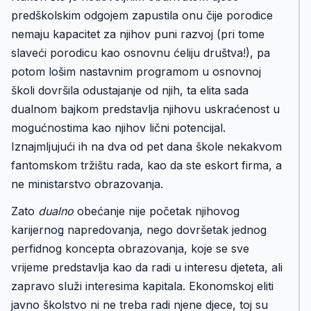
predškolskim odgojem zapustila onu čije porodice
nemaju kapacitet za njihov puni razvoj (pri tome
slaveći porodicu kao osnovnu ćeliju društva!), pa
potom lošim nastavnim programom u osnovnoj
školi dovršila odustajanje od njih, ta elita sada
dualnom bajkom predstavlja njihovu uskraćenost u
mogućnostima kao njihov lični potencijal.
Iznajmljujući ih na dva od pet dana škole nekakvom
fantomskom tržištu rada, kao da ste eskort firma, a
ne ministarstvo obrazovanja.
Zato
dualno
obećanje nije početak njihovog
karijernog napredovanja, nego dovršetak jednog
perfidnog koncepta obrazovanja, koje se sve
vrijeme predstavlja kao da radi u interesu djeteta, ali
zapravo služi interesima kapitala. Ekonomskoj eliti
javno školstvo ni ne treba radi njene djece, toj su