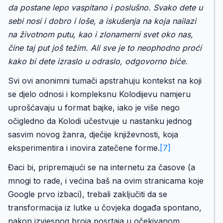
da postane lepo vaspitano i poslušno. Svako dete u
sebi nosi i dobro i loše, a iskušenja na koja nailazi
na životnom putu, kao i zlonamerni svet oko nas,
čine taj put još težim. Ali sve je to neophodno proći
kako bi dete izraslo u odraslo, odgovorno biće.
Svi ovi anonimni tumači apstrahuju kontekst na koji
se djelo odnosi i kompleksnu Kolodijevu namjeru
uprošćavaju u format bajke, iako je više nego
očigledno da Kolodi učestvuje u nastanku jednog
sasvim novog žanra, dječije književnosti, koja
eksperimentira i inovira zatečene forme.
[7]
Đaci bi, pripremajući se na internetu za časove (a
mnogi to rade, i većina baš na ovim stranicama koje
Google prvo izbaci), trebali zaključiti da se
transformacija iz lutke u čovjeka događa spontano,
nakon izvjesnog broja posrtaja u očekivanom