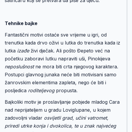
satiričaru koji se pretvara da piše za djecu.
Tehnike bajke
Fantastični motivi ostaće sve vrijeme u igri, od
trenutka kada drvo oživi u lutka do trenutka kada iz
lutka
izađe
živi dječak. Ali pošto Đepeto već na
početku zaboravi lutku napraviti uši, Pinokijeva
neposlušnost
ne mora biti crta njegovog karaktera.
Postupci glavnog junaka neće biti motivisani samo
žanrovskim elementima zapleta, nego će biti i
posljedica
roditeljevog
propusta.
Bajkoliki motiv je proslavljanje pobjede mladog Cara
nad neprijateljem u gradu Loviglupane, u kojem
zadovoljni vladar
osvijetli grad, učini vatromet,
priredi utrke konja i dvokolica, te u znak najvećeg