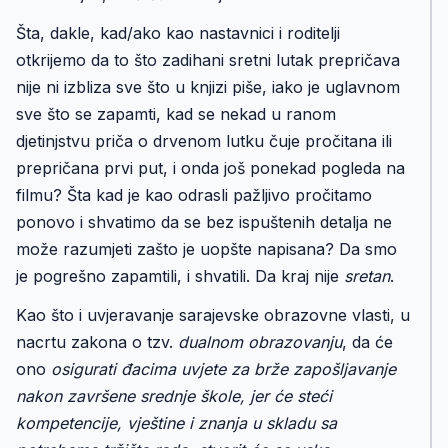
Šta, dakle, kad/ako kao nastavnici i roditelji
otkrijemo da to što zadihani sretni lutak prepričava
nije ni izbliza sve što u knjizi piše, iako je uglavnom
sve što se zapamti, kad se nekad u ranom
djetinjstvu priča o drvenom lutku čuje pročitana ili
prepričana prvi put, i onda još ponekad pogleda na
filmu? Šta kad je kao odrasli pažljivo pročitamo
ponovo i shvatimo da se bez ispuštenih detalja ne
može razumjeti zašto je uopšte napisana? Da smo
je pogrešno zapamtili, i shvatili. Da kraj nije
sretan
.
Kao što i uvjeravanje sarajevske obrazovne vlasti, u
nacrtu zakona o tzv.
dualnom obrazovanju
, da će
ono
osigurati đacima uvjete za brže zapošljavanje
nakon završene srednje škole, jer će steći
kompetencije, vještine i znanja u skladu sa