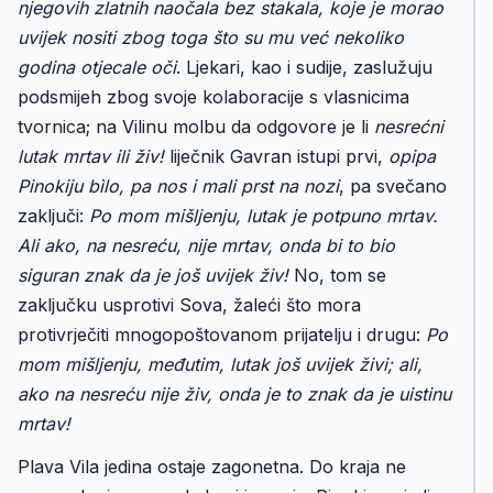
njegovih zlatnih naočala bez stakala, koje je morao
uvijek nositi zbog toga što su mu već nekoliko
godina otjecale oči
. Ljekari, kao i sudije, zaslužuju
podsmijeh zbog svoje kolaboracije s vlasnicima
tvornica; na Vilinu molbu da odgovore je li
nesrećni
lutak mrtav ili živ!
liječnik Gavran istupi prvi,
opipa
Pinokiju bìlo, pa nos i mali prst na nozi
, pa svečano
zaključi:
Po mom mišljenju, lutak je potpuno mrtav.
Ali ako, na nesreću, nije mrtav, onda bi to bio
siguran znak da je još uvijek živ!
No, tom se
zaključku usprotivi Sova, žaleći što mora
protivrječiti mnogopoštovanom prijatelju i drugu:
Po
mom mišljenju, međutim, lutak još uvijek živi; ali,
ako na nesreću nije živ, onda je to znak da je uistinu
mrtav!
Plava Vila jedina ostaje zagonetna. Do kraja ne