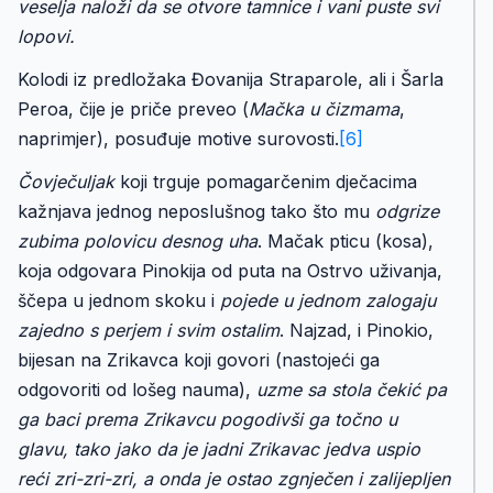
veselja naloži da se otvore tamnice i vani puste svi
lopovi.
Kolodi iz predložaka Đovanija Straparole, ali i Šarla
Peroa, čije je priče preveo (
Mačka u čizmama
,
naprimjer), posuđuje motive surovosti.
[6]
Čovječuljak
koji trguje pomagarčenim dječacima
kažnjava jednog neposlušnog tako što mu
odgrize
zubima polovicu desnog uha
. Mačak pticu (kosa),
koja odgovara Pinokija od puta na Ostrvo uživanja,
ščepa u jednom skoku i
pojede u jednom zalogaju
zajedno s perjem i svim ostalim
. Najzad, i Pinokio,
bijesan na Zrikavca koji govori (nastojeći ga
odgovoriti od lošeg nauma),
uzme sa stola čekić pa
ga baci prema Zrikavcu pogodivši ga točno u
glavu, tako jako da je jadni Zrikavac jedva uspio
reći zri-zri-zri, a onda je ostao zgnječen i zalijepljen