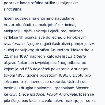
poprave katastrofalne prilike u italijanskim
sirotištima.
Ipsen podsjeća na enormno napuštanje
novorođenčadi, na maloljetnički kriminal,
emigraciju, dječiju skitnju i dječiji rad, nalazeći
reflekse tih pojava, sve do jedne, u Pinokijevim
avanturama
. Njegov najjači ilustrativni primjer je tzv.
slučaj napuljskog sirotišta Anuncijata. Nakon što je
22. maja 1897. napredni katolički list
La Liberta
objavio šokantan izvještaj istražnog odbora po
kojem je od 856 dojenčadi povjerenih Anuncijati
tokom 1895. godine početkom 1896. u životu bilo
još samo troje, javnost se uzbunila. Uslijedili su
naslovi u drugim novinama i gradovima:
Masakr
nevinih
,
Djeca Madone
,
Pokolj Anuncijate
. Ipsen se
pita šta je baš tada izazvalo takvu reakciju, jer se za