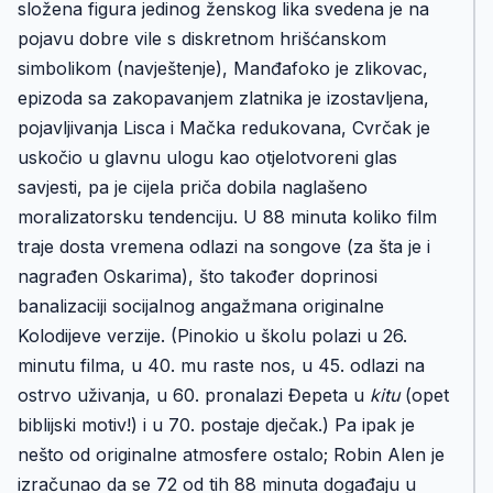
složena figura jedinog ženskog lika svedena je na
pojavu dobre vile s diskretnom hrišćanskom
simbolikom (navještenje), Manđafoko je zlikovac,
epizoda sa zakopavanjem zlatnika je izostavljena,
pojavljivanja Lisca i Mačka redukovana, Cvrčak je
uskočio u glavnu ulogu kao otjelotvoreni glas
savjesti, pa je cijela priča dobila naglašeno
moralizatorsku tendenciju. U 88 minuta koliko film
traje dosta vremena odlazi na songove (za šta je i
nagrađen Oskarima), što također doprinosi
banalizaciji socijalnog angažmana originalne
Kolodijeve verzije. (Pinokio u školu polazi u 26.
minutu filma, u 40. mu raste nos, u 45. odlazi na
ostrvo uživanja, u 60. pronalazi Đepeta u
kitu
(opet
biblijski motiv!) i u 70. postaje dječak.) Pa ipak je
nešto od originalne atmosfere ostalo; Robin Alen je
izračunao da se 72 od tih 88 minuta događaju u