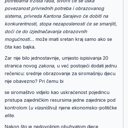
potrebama tržišta rada, stvorit će se uska
povezanost privrednih potreba i obrazovanog
sistema, privreda Kantona Sarajevo će dobiti na
konkurentnosti, stopa nezaposlenosti će se smanjiti,
doći će do izjednačavanja obrazovnih
mogućnosti...
može imati sretan kraj samo ako se
čita kao bajka.
Zar nije bilo jednostavnije, umjesto ispisivanja 20
stranica novog
zakona,
u već postojeći dodati jednu
rečenicu: srednje obrazovanje za siromašniju djecu
nije obavezno? Pri čemu bi
se siromaštvo vidjelo kao uskraćenost pojedincu
pristupa zajedničkim resursima jedne zajednice pod
kontrolom (
u vlasništvu
) njene ekonomsko-političke
elite
.
Nakon što je nedovoljnim obuhvatom djece