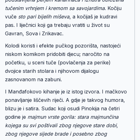
tučenim vrhnjem i kremom sa savojardima
. Kočiju
vuče
sto pari bijelih miševa
, a kočijaš je kudravi
pas. I liječnici koji ga trebaju vratiti u život su
Gavran, Sova i Zrikavac.
Kolodi koristi i efekte pučkog pozorišta, nastojeći
niskom komikom pridobiti djecu; naročito na
početku, u sceni tuče (povlačenja za perike)
dvojice starih stolara i njihovom dijalogu
zasnovanom na zabuni.
I Manđafokovo kihanje je iz istog izvora. I mačkovo
ponavljanje liščevih riječi. A gdje je takvog humora,
blizu je i satira. Sudac koji osudi Pinokija na četiri
godine je
majmun vrste gorila: stara majmunčina
kojega su svi poštivali zbog njegove stare dobi,
zbog njegove sijede brade i posebno zbog