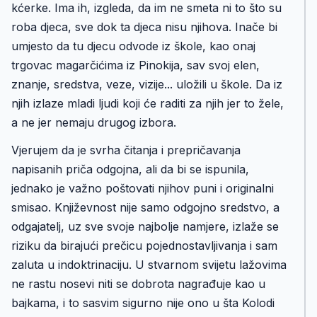
kćerke. Ima ih, izgleda, da im ne smeta ni to što su
roba djeca, sve dok ta djeca nisu njihova. Inače bi
umjesto da tu djecu odvode iz škole, kao onaj
trgovac magarčićima iz Pinokija, sav svoj elen,
znanje, sredstva, veze, vizije... uložili u škole. Da iz
njih izlaze mladi ljudi koji će raditi za njih jer to žele,
a ne jer nemaju drugog izbora.
Vjerujem da je svrha čitanja i prepričavanja
napisanih priča odgojna, ali da bi se ispunila,
jednako je važno poštovati njihov puni i originalni
smisao. Književnost nije samo odgojno sredstvo, a
odgajatelj, uz sve svoje najbolje namjere, izlaže se
riziku da birajući prečicu pojednostavljivanja i sam
zaluta u indoktrinaciju. U stvarnom svijetu lažovima
ne rastu nosevi niti se dobrota nagrađuje kao u
bajkama, i to sasvim sigurno nije ono u šta Kolodi