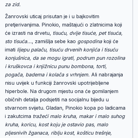
za zid.
Žanrovski uticaj prisutan je i u bajkovitim
pretjerivanjima. Pinokio, maštajući o zlatnicima koji
će izrasti na drvetu,
tisuću, dvije tisuće, pet tisuća,
sto tisuća...
, zamišlja sebe kao
gospodina
koji će
imati
lijepu palaču, tisuću drvenih konjića i tisuću
konjušnica, da se mogu igrati, podrum pun rozolina
i kruškovca i knjižnicu punu bombona, torti,
pogača, badema i kolača s vrhnjem.
Ali nabrajanja
nisu uvijek u funkciji žanrovski upotrijebljene
hiperbole. Na drugom mjestu ona će gomilanjem
običnih detalja podsjetiti na socijalnu bijedu u
stvarnom svijetu. Gladan, Pinokio kopa po ladicama
i zakutcima
tražeći malo kruha, makar i malo suhog
kruha, koricu, kost koju je ostavio pas, malo
pljesnivih žganaca, riblju kost, košticu trešnje,