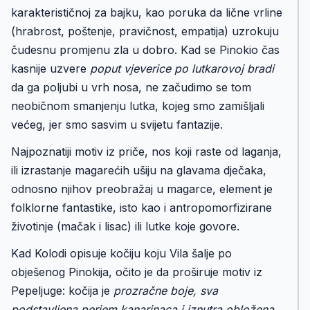
karakterističnoj za bajku, kao poruka da lične vrline
(hrabrost, poštenje, pravičnost, empatija) uzrokuju
čudesnu promjenu zla u dobro. Kad se Pinokio čas
kasnije uzvere
poput vjeverice po lutkarovoj bradi
da ga poljubi u vrh nosa, ne začudimo se tom
neobičnom smanjenju lutka, kojeg smo zamišljali
većeg, jer smo sasvim u svijetu fantazije.
Najpoznatiji motiv iz priče, nos koji raste od laganja,
ili izrastanje magarećih ušiju na glavama dječaka,
odnosno njihov preobražaj u magarce, element je
folklorne fantastike, isto kao i antropomorfizirane
životinje (mačak i lisac) ili lutke koje govore.
Kad Kolodi opisuje kočiju koju Vila šalje po
obješenog Pinokija, očito je da proširuje motiv iz
Pepeljuge: kočija je
prozračne boje, sva
podstavljena perjem kanarinaca i iznutra obložena