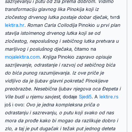
sazrijevanju i putu od zla prema dobrom. Vidimo
transformaciju glavnog lika Pinokija koji iz
zločestog drvenog lutka postaje dobar dječak
, tvrdi
lektira.hr
.
Roman Carla Collodija
Pinokio
u prvi plan
stavlja istoimenog drvenog lutka koji se od
zločestog, neposlušnog i sebičnog lutka pretvara u
marljivog i poslušnog dječaka
, čitamo na
mojalektira.com
.
Knjiga
Pinokio
zapravo opisuje
sazrijevanje, odrastanje i razvoj od sebičnog bića
do bića punog razumijevanja. Iz ove priče je
vidljivo da je ljubav glavni pokretač Pinokijeve
preobrazbe. Nesebična ljubav njegova oca Đepeta i
Vile budi u njemu savjest
, dodaje
Sjedi5
. A
lektire.rs
još i ovo:
Ovo je jedna kompleksna priča o
odrastanju i sazrevanju, o putu koji svako od nas
mora da prođe kako bi mogao da razlikuje dobro i
zlo, a taj je put dugačak i težak put jednog deteta