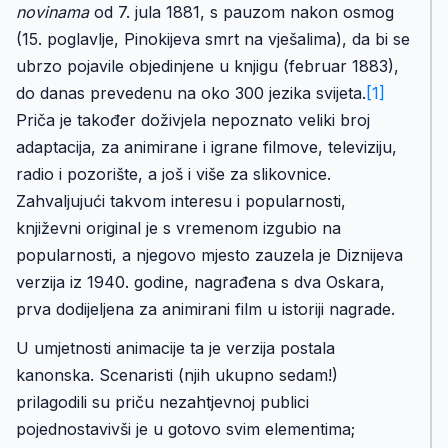
novinama
od 7. jula 1881, s pauzom nakon osmog
(15. poglavlje, Pinokijeva smrt na vješalima), da bi se
ubrzo pojavile objedinjene u knjigu (februar 1883),
do danas prevedenu na oko 300 jezika svijeta.
[1]
Priča je također doživjela nepoznato veliki broj
adaptacija, za animirane i igrane filmove, televiziju,
radio i pozorište, a još i više za slikovnice.
Zahvaljujući takvom interesu i popularnosti,
književni original je s vremenom izgubio na
popularnosti, a njegovo mjesto zauzela je Diznijeva
verzija iz 1940. godine, nagrađena s dva Oskara,
prva dodijeljena za animirani film u istoriji nagrade.
U umjetnosti animacije ta je verzija postala
kanonska. Scenaristi (njih ukupno sedam!)
prilagodili su priču nezahtjevnoj publici
pojednostavivši je u gotovo svim elementima;