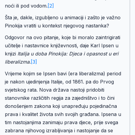
noći ili pod vodom.
[2]
Šta je, dakle, izgubljeno u animaciji i zašto je važno
Pinokija vratiti u kontekst njegovog nastanka?
Odgovor na ovo pitanje, koje bi moralo zaintrigirati
učitelje i nastavnice književnosti, daje Karl Ipsen u
knjizi
Italija u doba Pinokija: Djeca i opasnost u eri
liberalizma
.
[3]
Vrijeme kojim se Ipsen bavi (era liberalizma) period
je nakon ujedinjenja Italije, od 1861. pa do Prvog
svjetskog rata. Nova država nastoji pridobiti
stanovnike različitih regija za zajedništvo i to čini
donošenjem zakona koji unapređuju pojedinačna
prava i kvalitet života svih svojih građana. Ipsena u
tim nastojanjima zanimaju prava djece, prije svega
zabrana njihovog izrabljivanja i nastojanje da se