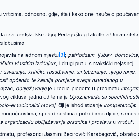
 u vrtićima, odnosno, gdje, šta i kako one nauče o poučavan
ku za predškolski odgoj Pedagoškog fakulteta Univerziteta
silabusima.
pojavila na jednom mjestu
[3]
;
patriotizam
,
ljubav
,
domovina
zičkim vlastitim izričajem
, i drugi put u sintaksički nejasnoj
 usvajanje, kritičko rasuđivanje, sintetiziranje, njegovanje,
vnosti općenito te kasnija primjena svega navedenog u
najzad,
obilježavanje
je urodilo plodom: u predmetu
Integrir
prvog ciklusa, jedna od tema je
Upoznavanje sa specifičnosti
socio-emocionalni razvoj
, čiji je ishod sticanje
kompetencije
:
i sa mogućnostima, sposobnostima i potrebama djece; samost
 organizaciju obilježavanja praznika i proslava
u vrtiću".
redmetu, profesorici Jasmini Bećirović-Karabegović, obratio