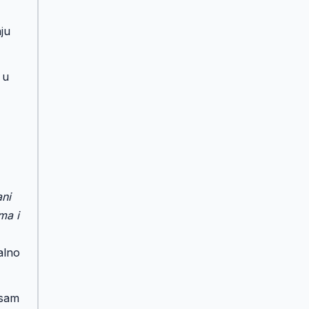
ju
 u
,
ani
ma i
alno
 sam