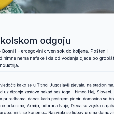
školskom odgoju
 Bosni i Hercegovini crven sok do koljena. Pošten i
od himne nema nafake i da od vodanja djece po grobiš
ndustrija.
edočiti kako se u Titinoj Jugoslaviji pjevala, na stadionima
ad uz dizanje zastave nekad bez toga – himna Hej, Sloveni.
kim priredbama, danas kada postajem pionir, domovina se br
 na prkosima, Armija, odbrana tvoja, Djeca su vojska najjač
oba, mi ti se kunemo... Razvijala se ljubav prema domovin