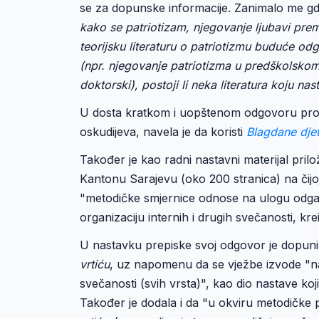
se za dopunske informacije. Zanimalo me gdj
kako se patriotizam, njegovanje ljubavi pr
teorijsku literaturu o patriotizmu buduće odgaj
(npr. njegovanje patriotizma u predškolskom 
doktorski), postoji li neka literatura koju nas
U dosta kratkom i uopštenom odgovoru prof.
oskudijeva, navela je da koristi
Blagdane djet
Također je kao radni nastavni materijal prilo
Kantonu Sarajevu (oko 200 stranica) na čijoj 
"metodičke smjernice odnose na ulogu odgaja
organizaciju internih i drugih svečanosti, k
U nastavku prepiske svoj odgovor je dopuni
vrtiću
, uz napomenu da se vježbe izvode "na r
svečanosti (svih vrsta)", kao dio nastave koj
Također je dodala i da "u okviru metodičke 