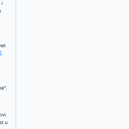
 i
u
met
]
.
ha".
ovi.
st u