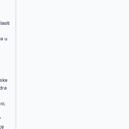
o
asiti
da u
lske
dra
vo,
?
ji