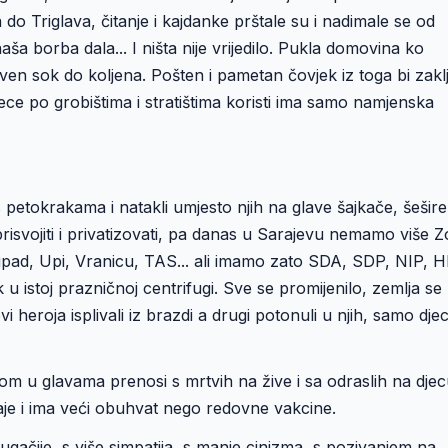
 Triglava, čitanje i kajdanke prštale su i nadimale se od
naša borba dala... I ništa nije vrijedilo. Pukla domovina ko
rven sok do koljena. Pošten i pametan čovjek iz toga bi zakl
ce po grobištima i stratištima koristi ima samo namjenska
 s petokrakama i natakli umjesto njih na glave šajkače, šešire 
 prisvojiti i privatizovati, pa danas u Sarajevu nemamo više Z
ipad, Upi, Vranicu, TAS... ali imamo zato SDA, SDP, NIP, 
 u istoj prazničnoj centrifugi. Sve se promijenilo, zemlja se
 heroja isplivali iz brazdi a drugi potonuli u njih, samo dje
om u glavama prenosi s mrtvih na žive i sa odraslih na djec
aje i ima veći obuhvat nego redovne vakcine.
ugačije, s više simpatija, s manje cinizma, s pozivanjem na