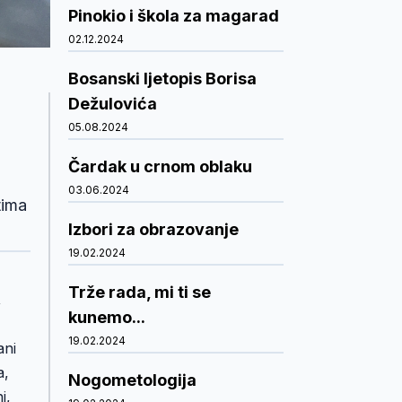
Pinokio i škola za magarad
02.12.2024
Bosanski ljetopis Borisa
Dežulovića
05.08.2024
Čardak u crnom oblaku
03.06.2024
tima
Izbori za obrazovanje
19.02.2024
Trže rada, mi ti se
,
kunemo...
19.02.2024
ani
a,
Nogometologija
i,