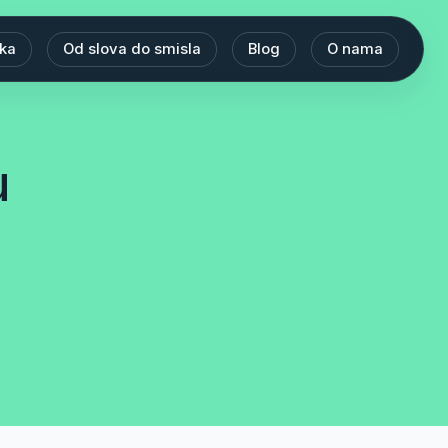
eka
Od slova do smisla
Blog
O nama
u