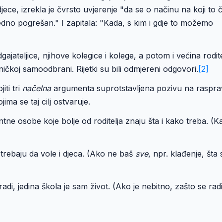
ece, izrekla je čvrsto uvjerenje "da se o načinu na koji to 
dno pogrešan." I zapitala: "Kada, s kim i gdje to možemo
ajateljice, njihove kolegice i kolege, a potom i većina rodite
čkoj samoodbrani. Rijetki su bili odmjereni odgovori.
[2]
iti tri
načelna
argumenta suprotstavljena pozivu na raspra
ma se taj cilj ostvaruje.
entne osobe koje bolje od roditelja znaju šta i kako treba. (
m trebaju da vole i djeca. (Ako ne baš
sve
, npr. klađenje, šta 
 radi, jedina škola je sam život. (Ako je nebitno, zašto se rad