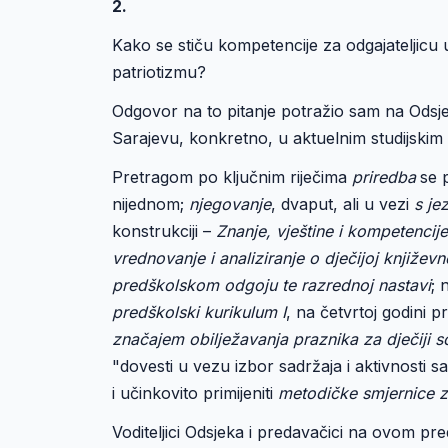
2.
Kako se stiču kompetencije za odgajateljicu
patriotizmu?
Odgovor na to pitanje potražio sam na Odsje
Sarajevu, konkretno, u aktuelnim studijskim 
Pretragom po ključnim riječima
priredba
se 
nijednom;
njegovanje
, dvaput, ali u vezi
s je
konstrukciji –
Znanje, vještine i kompetencije:
vrednovanje i analiziranje o dječijoj knjiže
predškolskom odgoju te razrednoj nastavi
; 
predškolski kurikulum I
, na četvrtoj godini 
značajem obilježavanja praznika za dječiji 
"dovesti u vezu izbor sadržaja i aktivnost
i učinkovito primijeniti
metodičke smjernice za
Voditeljici Odsjeka i predavačici na ovom p