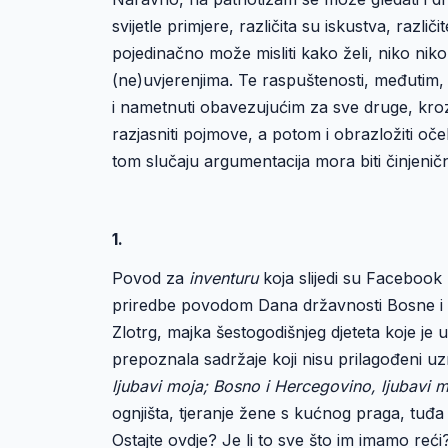
svijetle primjere, različita su iskustva, razl
pojedinačno može misliti kako želi, niko nik
(ne)uvjerenjima. Te raspuštenosti, međutim, n
i nametnuti obavezujućim za sve druge, kro
razjasniti pojmove, a potom i obrazložiti oč
tom slučaju argumentacija mora biti činjeničn
1
.
Povod za
inventuru
koja slijedi su Facebook 
priredbe povodom Dana državnosti Bosne i H
Zlotrg, majka šestogodišnjeg djeteta koje je
prepoznala sadržaje koji nisu prilagođeni uz
ljubavi moja; Bosno i Hercegovino, ljubavi 
ognjišta, tjeranje žene s kućnog praga, tuđ
Ostajte ovdje? Je li to sve što im imamo reć