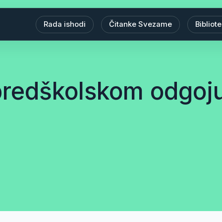
Rada ishodi
Čitanke Svezame
Bibliot
 predškolskom odgoj