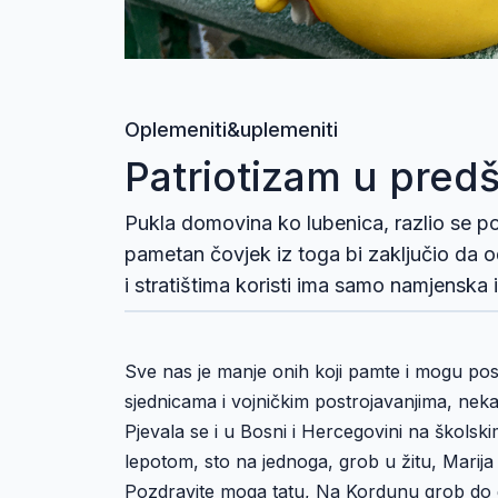
Oplemeniti&uplemeniti
Patriotizam u pred
Pukla domovina ko lubenica, razlio se po
pametan čovjek iz toga bi zaključio da 
i stratištima koristi ima samo namjenska i
Sve nas je manje onih koji pamte i mogu posvj
sjednicama i vojničkim postrojavanjima, nek
Pjevala se i u Bosni i Hercegovini na škols
lepotom, sto na jednoga, grob u žitu, Marija
Pozdravite moga tatu, Na Kordunu grob do gr