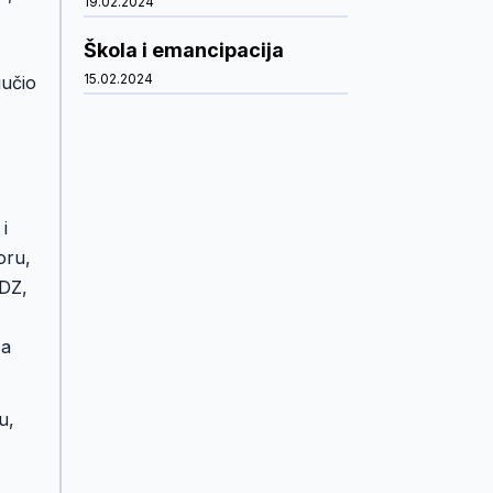
19.02.2024
Škola i emancipacija
15.02.2024
jučio
i
oru,
HDZ,
ca
u,