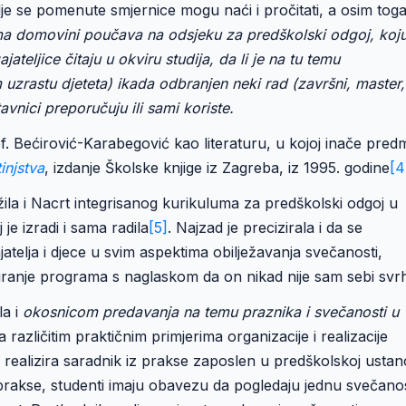
e se pomenute smjernice mogu naći i pročitati, a osim toga
ema domovini poučava na odsjeku za predškolski odgoj, koj
ateljice čitaju u okviru studija, da li je na tu temu
uzrastu djeteta) ikada odbranjen neki rad (završni, master,
tavnici preporučuju ili sami koriste.
 Bećirović-Karabegović kao literaturu, u kojoj inače pred
injstva
, izdanje Školske knjige iz Zagreba, iz 1995. godine
[4
žila i Nacrt integrisanog kurikuluma za predškolski odgoj u
je izradi i sama radila
[5]
. Najzad je precizirala i da se
telja i djece u svim aspektima obilježavanja svečanosti,
reiranje programa s naglaskom da on nikad nije sam sebi svr
la i
okosnicom predavanja na temu praznika i svečanosti u
azličitim praktičnim primjerima organizacije i realizacije
i realizira saradnik iz prakse zaposlen u predškolskoj ustan
prakse, studenti imaju obavezu da pogledaju jednu svečano