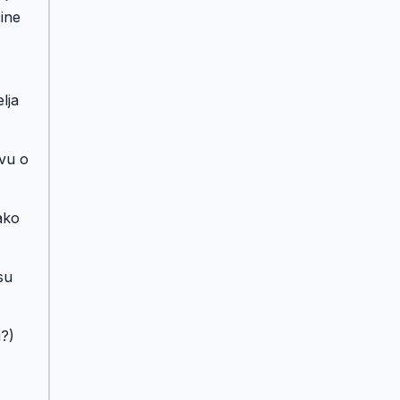
čine
lja
vu o
Kako
su
i?)