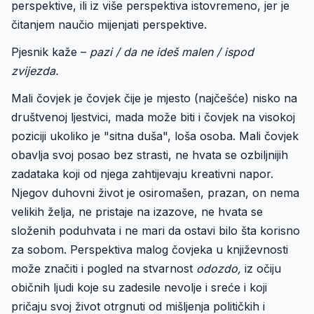
perspektive, ili iz više perspektiva istovremeno, jer je
čitanjem naučio mijenjati perspektive.
Pjesnik kaže –
pazi / da ne ideš malen / ispod
zvijezda.
Mali čovjek je čovjek čije je mjesto (najčešće) nisko na
društvenoj ljestvici, mada može biti i čovjek na visokoj
poziciji ukoliko je "sitna duša", loša osoba. Mali čovjek
obavlja svoj posao bez strasti, ne hvata se ozbiljnijih
zadataka koji od njega zahtijevaju kreativni napor.
Njegov duhovni život je osiromašen, prazan, on nema
velikih želja, ne pristaje na izazove, ne hvata se
složenih poduhvata i ne mari da ostavi bilo šta korisno
za sobom. Perspektiva malog čovjeka u književnosti
može značiti i pogled na stvarnost
odozdo,
iz očiju
običnih ljudi koje su zadesile nevolje i sreće i koji
pričaju svoj život otrgnuti od mišljenja političkih i