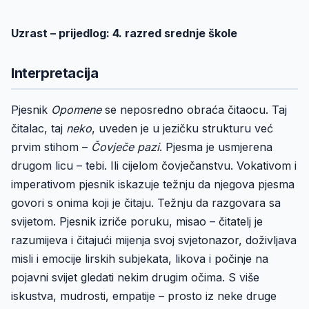
Uzrast – prijedlog: 4. razred srednje škole
Interpretacija
Pjesnik
Opomene
se neposredno obraća čitaocu. Taj
čitalac, taj
neko
, uveden je u jezičku strukturu već
prvim stihom –
Čovječe pazi
. Pjesma je usmjerena
drugom licu – tebi. Ili cijelom čovječanstvu. Vokativom i
imperativom pjesnik iskazuje težnju da njegova pjesma
govori s onima koji je čitaju. Težnju da razgovara sa
svijetom. Pjesnik izriče poruku, misao – čitatelj je
razumijeva i čitajući mijenja svoj svjetonazor, doživljava
misli i emocije lirskih subjekata, likova i počinje na
pojavni svijet gledati nekim drugim očima. S više
iskustva, mudrosti, empatije – prosto iz neke druge