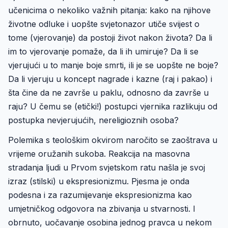
učenicima o nekoliko važnih pitanja: kako na njihove
životne odluke i uopšte svjetonazor utiče svijest o
tome (vjerovanje) da postoji život nakon života? Da li
im to vjerovanje pomaže, da li ih umiruje? Da li se
vjerujući u to manje boje smrti, ili je se uopšte ne boje?
Da li vjeruju u koncept nagrade i kazne (raj i pakao) i
šta čine da ne završe u paklu, odnosno da završe u
raju? U čemu se (etički!) postupci vjernika razlikuju od
postupka nevjerujućih, nereligioznih osoba?
Polemika s teološkim okvirom naročito se zaoštrava u
vrijeme oružanih sukoba. Reakcija na masovna
stradanja ljudi u Prvom svjetskom ratu našla je svoj
izraz (stilski) u ekspresionizmu. Pjesma je onda
podesna i za razumijevanje ekspresionizma kao
umjetničkog odgovora na zbivanja u stvarnosti.
I
obrnuto, uočavanje osobina jednog pravca u nekom