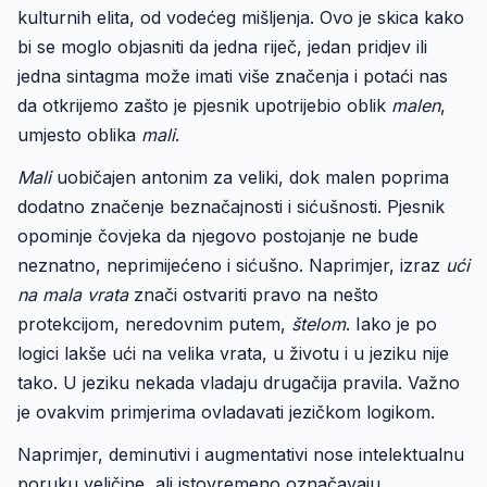
kulturnih elita, od vodećeg mišljenja. Ovo je skica kako
bi se moglo objasniti da jedna riječ, jedan pridjev ili
jedna sintagma može imati više značenja i potaći nas
da otkrijemo zašto je pjesnik upotrijebio oblik
malen
,
umjesto oblika
mali
.
Mali
uobičajen antonim za veliki, dok malen poprima
dodatno značenje beznačajnosti i sićušnosti. Pjesnik
opominje čovjeka da njegovo postojanje ne bude
neznatno, neprimijećeno i sićušno. Naprimjer, izraz
ući
na mala vrata
znači ostvariti pravo na nešto
protekcijom, neredovnim putem,
štelom
. Iako je po
logici lakše ući na velika vrata, u životu i u jeziku nije
tako. U jeziku nekada vladaju drugačija pravila. Važno
je ovakvim primjerima ovladavati jezičkom logikom.
Naprimjer, deminutivi i augmentativi nose intelektualnu
poruku veličine, ali istovremeno označavaju