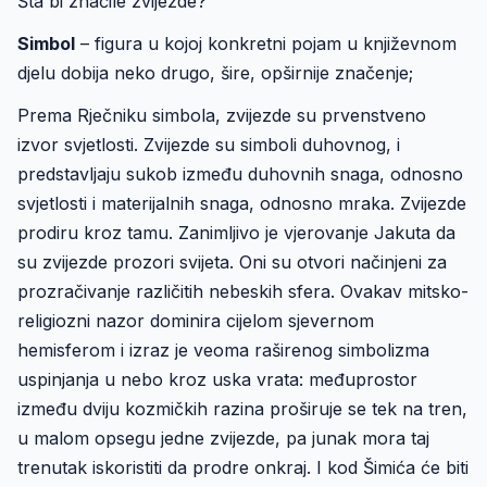
Šta bi značile zvijezde?
Simbol
– figura u kojoj konkretni pojam u književnom
djelu dobija neko drugo, šire, opširnije značenje;
Prema Rječniku simbola, zvijezde su prvenstveno
izvor svjetlosti. Zvijezde su simboli duhovnog, i
predstavljaju sukob između duhovnih snaga, odnosno
svjetlosti i materijalnih snaga, odnosno mraka. Zvijezde
prodiru kroz tamu. Zanimljivo je vjerovanje Jakuta da
su zvijezde prozori svijeta. Oni su otvori načinjeni za
prozračivanje različitih nebeskih sfera. Ovakav mitsko-
religiozni nazor dominira cijelom sjevernom
hemisferom i izraz je veoma raširenog simbolizma
uspinjanja u nebo kroz uska vrata: međuprostor
između dviju kozmičkih razina proširuje se tek na tren,
u malom opsegu jedne zvijezde, pa junak mora taj
trenutak iskoristiti da prodre onkraj. I kod Šimića će biti