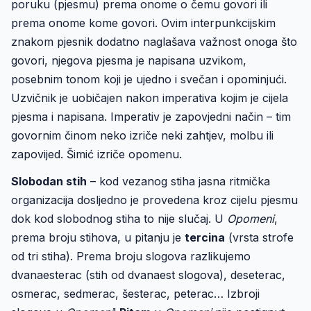
poruku (pjesmu) prema onome o čemu govori ili
prema onome kome govori. Ovim interpunkcijskim
znakom pjesnik dodatno naglašava važnost onoga što
govori, njegova pjesma je napisana uzvikom,
posebnim tonom koji je ujedno i svečan i opominjući.
Uzvičnik je uobičajen nakon imperativa kojim je cijela
pjesma i napisana. Imperativ je zapovjedni način – tim
govornim činom neko izriče neki zahtjev, molbu ili
zapovijed. Šimić izriče opomenu.
Slobodan stih
– kod vezanog stiha jasna ritmička
organizacija dosljedno je provedena kroz cijelu pjesmu
dok kod slobodnog stiha to nije slučaj. U
Opomeni
,
prema broju stihova, u pitanju je
tercina
(vrsta strofe
od tri stiha). Prema broju slogova razlikujemo
dvanaesterac (stih od dvanaest slogova), deseterac,
osmerac, sedmerac, šesterac, peterac… Izbroji