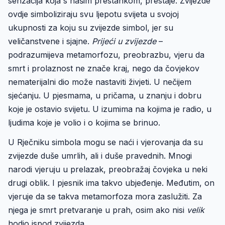
senzacija koja s našim prestankom, prestaje. Zvijezde
ovdje simboliziraju svu ljepotu svijeta u svojoj
ukupnosti za koju su zvijezde simbol, jer su
veličanstvene i sjajne.
Prijeći u zvijezde
–
podrazumijeva metamorfozu, preobrazbu, vjeru da
smrt i prolaznost ne znače kraj, nego da čovjekov
nematerijalni dio može nastaviti živjeti. U nečijem
sjećanju. U pjesmama, u pričama, u znanju i dobru
koje je ostavio svijetu. U izumima na kojima je radio, u
ljudima koje je volio i o kojima se brinuo.
U Rječniku simbola mogu se naći i vjerovanja da su
zvijezde duše umrlih, ali i duše pravednih. Mnogi
narodi vjeruju u prelazak, preobražaj čovjeka u neki
drugi oblik. I pjesnik ima takvo ubjeđenje. Međutim, on
vjeruje da se takva metamorfoza mora zaslužiti. Za
njega je smrt pretvaranje u prah, osim ako nisi
velik
hodio ispod zvijezda.