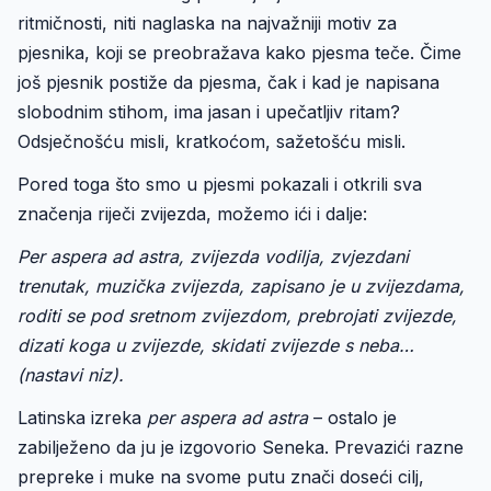
ritmičnosti, niti naglaska na najvažniji motiv za
pjesnika, koji se preobražava kako pjesma teče. Čime
još pjesnik postiže da pjesma, čak i kad je napisana
slobodnim stihom, ima jasan i upečatljiv ritam?
Odsječnošću misli, kratkoćom, sažetošću misli.
Pored toga što smo u pjesmi pokazali i otkrili sva
značenja riječi zvijezda, možemo ići i dalje:
Per aspera ad astra, zvijezda vodilja, zvjezdani
trenutak, muzička zvijezda, zapisano je u zvijezdama,
roditi se pod sretnom zvijezdom, prebrojati zvijezde,
dizati koga u zvijezde, skidati zvijezde s neba…
(nastavi niz).
Latinska izreka
per aspera ad astra
– ostalo je
zabilježeno da ju je izgovorio Seneka. Prevazići razne
prepreke i muke na svome putu znači doseći cilj,