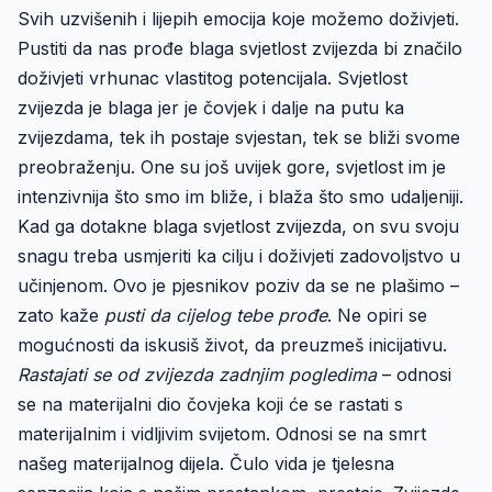
Svih uzvišenih i lijepih emocija koje možemo doživjeti.
Pustiti da nas prođe blaga svjetlost zvijezda bi značilo
doživjeti vrhunac vlastitog potencijala. Svjetlost
zvijezda je blaga jer je čovjek i dalje na putu ka
zvijezdama, tek ih postaje svjestan, tek se bliži svome
preobraženju. One su još uvijek gore, svjetlost im je
intenzivnija što smo im bliže, i blaža što smo udaljeniji.
Kad ga dotakne blaga svjetlost zvijezda, on svu svoju
snagu treba usmjeriti ka cilju i doživjeti zadovoljstvo u
učinjenom. Ovo je pjesnikov poziv da se ne plašimo –
zato kaže
pusti da cijelog tebe prođe
. Ne opiri se
mogućnosti da iskusiš život, da preuzmeš inicijativu.
Rastajati se od zvijezda zadnjim pogledima
– odnosi
se na materijalni dio čovjeka koji će se rastati s
materijalnim i vidljivim svijetom. Odnosi se na smrt
našeg materijalnog dijela. Čulo vida je tjelesna