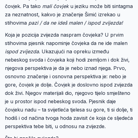
čovjek. Pa tako
mali čovjek
u jeziku može biti sintagma
za neznatnost, kakvo je značenje Šimić izrekao u
stihovima
pazi / da ne ideš malen / ispod zvijezda!
Koja je pozicija zvijezda naspram čovjeka? U prvim
stihovima pjesnik napominje čovjeka da ne ide malen
ispod zvijezda
. Ukazujući na opreku između
nebeskog svoda i čovjeka koji hodi zemljom i dok živi,
njegova perspektiva je da je nebo iznad njega. Prvo,
osnovno značenje i osnovna perspektiva je: nebo je
gore, čovjek je dolje. Čovjek je doslovno ispod zvijezda
dok živi. Njegov materijali dio, njegovo tijelo smješteno
je u prostor ispod nebeskog svoda. Pjesnik daje
čovjeku nadu – ta svijetleća tjelesa su gore, ti si dolje, ti
hodiš i od načina tvoga hoda zavisit će koja će sljedeća
perspektiva tebe biti, u odnosu na zvijezde.