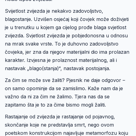
Svijetlost zvijezda je nekakvo zadovoljstvo,
blagostanje. Uzvišen osjećaj koji čovjek može doživjeti
je u trenutku u kojem ga cijelog prođe blaga svjetlost
zvijezda. Svjetlost zvijezda je pobjedonosna u odnosu
na mrak svake vrste. To je duhovno zadovoljstvo
čovjeka, jer zna da njegov materijalni dio ima prolazan
karakter. Izvjesna je prolaznost materijalnog, ali i
nastavak „blago(stanja)“, nastavak postojanja.
Za čim se može sve žaliti? Pjesnik ne daje odgovor –
on samo opominje da se zamislimo. Kaže nam da je
važno da ni za čim ne žalimo. Tjera nas da se
zapitamo šta je to za čime bismo mogli žaliti.
Rastajanje od zvijezda je rastajanje od pojavnog,
skončanje koje ne predstavlja smrt, nego ovom
poetskom konstrukcijom najavljuje metamorfozu koju