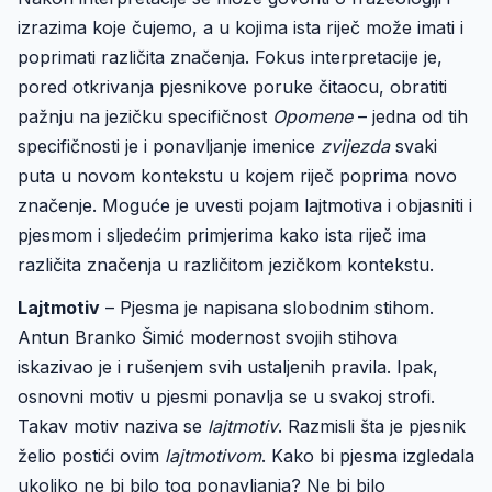
izrazima koje čujemo, a u kojima ista riječ može imati i
poprimati različita značenja. Fokus interpretacije je,
pored otkrivanja pjesnikove poruke čitaocu, obratiti
pažnju na jezičku specifičnost
Opomene
– jedna od tih
specifičnosti je i ponavljanje imenice
zvijezda
svaki
puta u novom kontekstu u kojem riječ poprima novo
značenje. Moguće je uvesti pojam lajtmotiva i objasniti i
pjesmom i sljedećim primjerima kako ista riječ ima
različita značenja u različitom jezičkom kontekstu.
Lajtmotiv
– Pjesma je napisana slobodnim stihom.
Antun Branko Šimić modernost svojih stihova
iskazivao je i rušenjem svih ustaljenih pravila. Ipak,
osnovni motiv u pjesmi ponavlja se u svakoj strofi.
Takav motiv naziva se
lajtmotiv
. Razmisli šta je pjesnik
želio postići ovim
lajtmotivom
. Kako bi pjesma izgledala
ukoliko ne bi bilo tog ponavljanja? Ne bi bilo