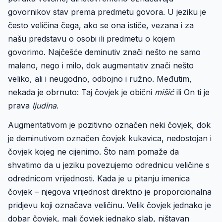
govornikov stav prema predmetu govora. U jeziku je
često veličina čega, ako se ona ističe, vezana i za
našu predstavu o osobi ili predmetu o kojem
govorimo. Najčešće deminutiv znači nešto ne samo
maleno, nego i milo, dok augmentativ znači nešto
veliko, ali i neugodno, odbojno i ružno. Međutim,
nekada je obrnuto: Taj čovjek je obični
mišić
ili On ti je
prava
ljudina
.
Augmentativom je pozitivno označen neki čovjek, dok
je deminutivom označen čovjek kukavica, nedostojan i
čovjek kojeg ne cijenimo. Što nam pomaže da
shvatimo da u jeziku povezujemo odrednicu veličine s
odrednicom vrijednosti. Kada je u pitanju imenica
čovjek – njegova vrijednost direktno je proporcionalna
pridjevu koji označava veličinu. Velik čovjek jednako je
dobar čovjek, mali čovjek jednako slab, ništavan