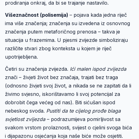
prodiranja onkraj, da bi se trajanje nastavilo.
Višeznačnost (polisemija)
– pojava kada jedna riječ
ima više značenja; značenja su izvedena iz osnovnog
značenja putem metaforičnog prenosa – takva je
situacija u frazemima. U pjesmi zvijezde simboliziraju
različite stvari zbog konteksta u kojem je riječ
upotrijebljena.
Četiri su značenja zvijezda.
Ići malen ispod zvijezda
znači – živjeti život bez značaja, trajati bez traga
(odnosno živjeti svoj život, a nikada se ne zapitati da li
živimo svjesno, iskorištavamo li svoj potencijal za
dobrobit čega većeg od nas). Biti sićušan ispod
nebeskog svoda.
Pustiti da te cijelog prođe blaga
svjetlost zvijezda
– podrazumijeva pomirljivost sa
svakom vrstom prolaznosti, svijest o cjelini svoga bića
i dijapazonu osjećanja koja naše biće može osjetiti.