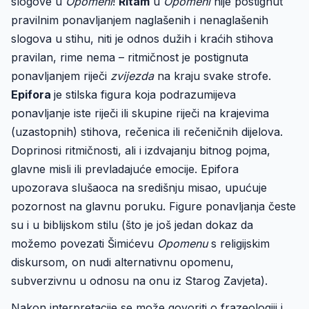
slogove u
Opomeni
!
Ritam
u
Opomeni
nije postignut
pravilnim ponavljanjem naglašenih i nenaglašenih
slogova u stihu, niti je odnos dužih i kraćih stihova
pravilan, rime nema – ritmičnost je postignuta
ponavljanjem riječi
zvijezda
na kraju svake strofe.
Epifora
je stilska figura koja podrazumijeva
ponavljanje iste riječi ili skupine riječi na krajevima
(uzastopnih) stihova, rečenica ili rečeničnih dijelova.
Doprinosi ritmičnosti, ali i izdvajanju bitnog pojma,
glavne misli ili prevladajuće emocije. Epifora
upozorava slušaoca na središnju misao, upućuje
pozornost na glavnu poruku. Figure ponavljanja česte
su i u biblijskom stilu (što je još jedan dokaz da
možemo povezati Šimićevu
Opomenu
s religijskim
diskursom, on nudi alternativnu opomenu,
subverzivnu u odnosu na onu iz Starog Zavjeta).
Nakon interpretacije se može govoriti o frazeologiji i