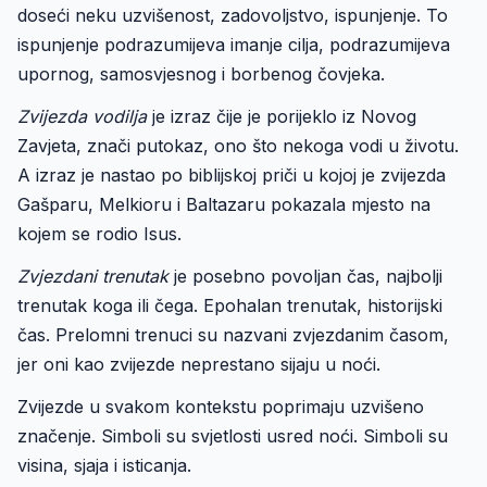
doseći neku uzvišenost, zadovoljstvo, ispunjenje. To
ispunjenje podrazumijeva imanje cilja, podrazumijeva
upornog, samosvjesnog i borbenog čovjeka.
Zvijezda vodilja
je izraz čije je porijeklo iz Novog
Zavjeta, znači putokaz, ono što nekoga vodi u životu.
A izraz je nastao po biblijskoj priči u kojoj je zvijezda
Gašparu, Melkioru i Baltazaru pokazala mjesto na
kojem se rodio Isus.
Zvjezdani trenutak
je posebno povoljan čas, najbolji
trenutak koga ili čega. Epohalan trenutak, historijski
čas. Prelomni trenuci su nazvani zvjezdanim časom,
jer oni kao zvijezde neprestano sijaju u noći.
Zvijezde u svakom kontekstu poprimaju uzvišeno
značenje. Simboli su svjetlosti usred noći. Simboli su
visina, sjaja i isticanja.