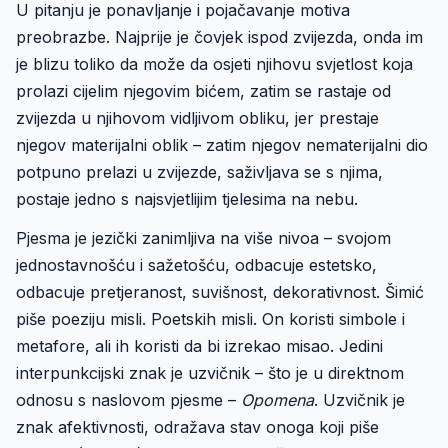
U pitanju je ponavljanje i pojačavanje motiva
preobrazbe. Najprije je čovjek ispod zvijezda, onda im
je blizu toliko da može da osjeti njihovu svjetlost koja
prolazi cijelim njegovim bićem, zatim se rastaje od
zvijezda u njihovom vidljivom obliku, jer prestaje
njegov materijalni oblik – zatim njegov nematerijalni dio
potpuno prelazi u zvijezde, saživljava se s njima,
postaje jedno s najsvjetlijim tjelesima na nebu.
Pjesma je jezički zanimljiva na više nivoa – svojom
jednostavnošću i sažetošću, odbacuje estetsko,
odbacuje pretjeranost, suvišnost, dekorativnost. Šimić
piše poeziju misli. Poetskih misli. On koristi simbole i
metafore, ali ih koristi da bi izrekao misao. Jedini
interpunkcijski znak je uzvičnik – što je u direktnom
odnosu s naslovom pjesme –
Opomena
. Uzvičnik je
znak afektivnosti, odražava stav onoga koji piše