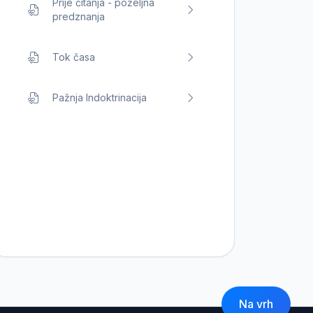
Prije čitanja - poželjna
predznanja
Tok časa
Pažnja Indoktrinacija
Na vrh