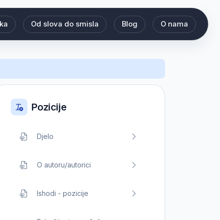
eka
Od slova do smisla
Blog
O nama
Pozicije
Djelo
O autoru/autorici
Ishodi - pozicije