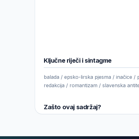
Ključne riječi i sintagme
balada / epsko-lirska pjesma / inačice / 
redakcija / romantizam / slavenska anti
Zašto ovaj sadržaj?
Balada
Hasanaginica
nudi mogućnost da 
razumijevanje muko-ženskih odnosa uopšt