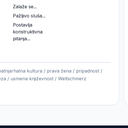
Zalaže se...
Pažljivo sluša...
Postavlja
konstruktivna
pitanja...
patrijarhalna kultura / prava žena / pripadnost /
teza / usmena književnost / Weltschmerz
se govori o različitim temama važnim za
e, a ne samo u patrijarhalnoj kulturi. Pitanja koja