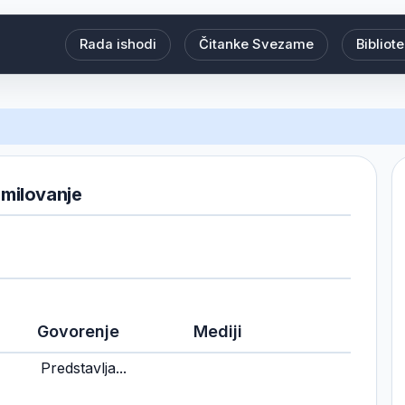
Rada ishodi
Čitanke Svezame
Bibliot
milovanje
Govorenje
Mediji
Predstavlja...