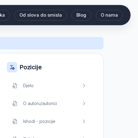
eka
Od slova do smisla
Blog
O nama
Pozicije
Djelo
O autoru/autorici
Ishodi - pozicije