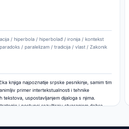
cija / hiperbola / hiperbolađ / ironija / kontekst
 paradoks / paralelizam / tradicija / vlast / Zakonik
čka knjiga najpoznatije srpske pesnikinje, samim tim
nimljiv primer intertekstualnosti i tehnike
h tekstova, uspostavljanjem dijaloga s njima.
strategije i postupci rezultiraju stvaranjem dobre
tonji slučaj zbiva se uglavnom kada Maksimović
ržaje s feudalnom epohom i kad je perspektiva