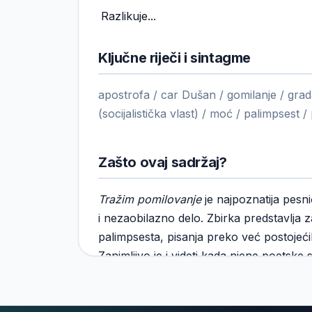
Razlikuje...
Ključne riječi i sintagme
apostrofa / car Dušan / gomilanje / grada
(socijalistička vlast) / moć / palimpsest /
Zašto ovaj sadržaj?
Tražim pomilovanje
je najpoznatija pesni
i nezaobilazno delo. Zbirka predstavlja za
palimpsesta, pisanja preko već postojeći
Zanimljivo je i videti kada njene poetske 
poezije, a kada dolazi do promašaja. Po
nastoji da na silu poveže savremene sad