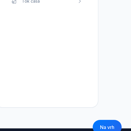
Tok časa
Na vrh