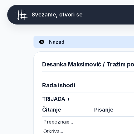
Svezame, otvori se
Nazad
Desanka Maksimović / Tražim po
Rada ishodi
TRIJADA +
Čitanje
Pisanje
Prepoznaje...
Otkriva...