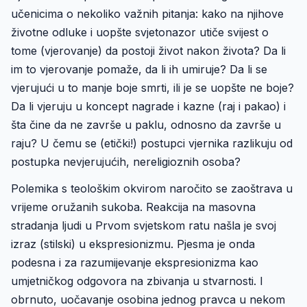
učenicima o nekoliko važnih pitanja: kako na njihove
životne odluke i uopšte svjetonazor utiče svijest o
tome (vjerovanje) da postoji život nakon života? Da li
im to vjerovanje pomaže, da li ih umiruje? Da li se
vjerujući u to manje boje smrti, ili je se uopšte ne boje?
Da li vjeruju u koncept nagrade i kazne (raj i pakao) i
šta čine da ne završe u paklu, odnosno da završe u
raju? U čemu se (etički!) postupci vjernika razlikuju od
postupka nevjerujućih, nereligioznih osoba?
Polemika s teološkim okvirom naročito se zaoštrava u
vrijeme oružanih sukoba. Reakcija na masovna
stradanja ljudi u Prvom svjetskom ratu našla je svoj
izraz (stilski) u ekspresionizmu. Pjesma je onda
podesna i za razumijevanje ekspresionizma kao
umjetničkog odgovora na zbivanja u stvarnosti.
I
obrnuto, uočavanje osobina jednog pravca u nekom