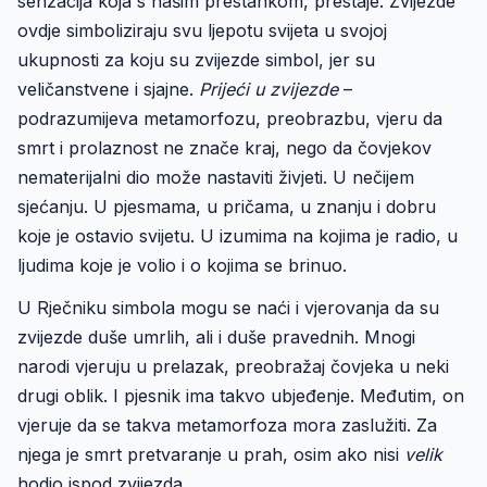
senzacija koja s našim prestankom, prestaje. Zvijezde
ovdje simboliziraju svu ljepotu svijeta u svojoj
ukupnosti za koju su zvijezde simbol, jer su
veličanstvene i sjajne.
Prijeći u zvijezde
–
podrazumijeva metamorfozu, preobrazbu, vjeru da
smrt i prolaznost ne znače kraj, nego da čovjekov
nematerijalni dio može nastaviti živjeti. U nečijem
sjećanju. U pjesmama, u pričama, u znanju i dobru
koje je ostavio svijetu. U izumima na kojima je radio, u
ljudima koje je volio i o kojima se brinuo.
U Rječniku simbola mogu se naći i vjerovanja da su
zvijezde duše umrlih, ali i duše pravednih. Mnogi
narodi vjeruju u prelazak, preobražaj čovjeka u neki
drugi oblik. I pjesnik ima takvo ubjeđenje. Međutim, on
vjeruje da se takva metamorfoza mora zaslužiti. Za
njega je smrt pretvaranje u prah, osim ako nisi
velik
hodio ispod zvijezda.