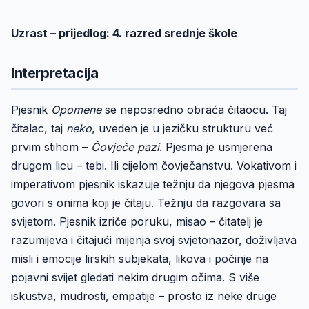
Uzrast – prijedlog: 4. razred srednje škole
Interpretacija
Pjesnik
Opomene
se neposredno obraća čitaocu. Taj
čitalac, taj
neko
, uveden je u jezičku strukturu već
prvim stihom –
Čovječe pazi
. Pjesma je usmjerena
drugom licu – tebi. Ili cijelom čovječanstvu. Vokativom i
imperativom pjesnik iskazuje težnju da njegova pjesma
govori s onima koji je čitaju. Težnju da razgovara sa
svijetom. Pjesnik izriče poruku, misao – čitatelj je
razumijeva i čitajući mijenja svoj svjetonazor, doživljava
misli i emocije lirskih subjekata, likova i počinje na
pojavni svijet gledati nekim drugim očima. S više
iskustva, mudrosti, empatije – prosto iz neke druge