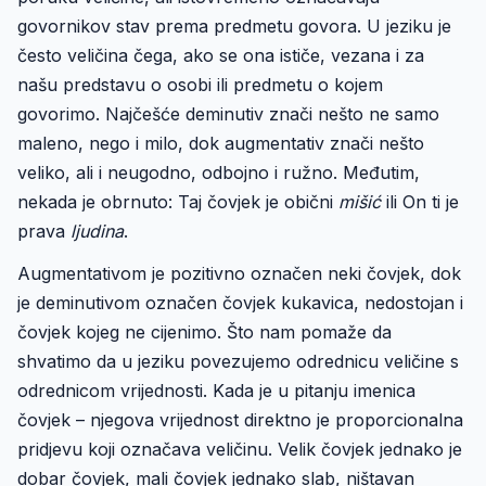
govornikov stav prema predmetu govora. U jeziku je
često veličina čega, ako se ona ističe, vezana i za
našu predstavu o osobi ili predmetu o kojem
govorimo. Najčešće deminutiv znači nešto ne samo
maleno, nego i milo, dok augmentativ znači nešto
veliko, ali i neugodno, odbojno i ružno. Međutim,
nekada je obrnuto: Taj čovjek je obični
mišić
ili On ti je
prava
ljudina
.
Augmentativom je pozitivno označen neki čovjek, dok
je deminutivom označen čovjek kukavica, nedostojan i
čovjek kojeg ne cijenimo. Što nam pomaže da
shvatimo da u jeziku povezujemo odrednicu veličine s
odrednicom vrijednosti. Kada je u pitanju imenica
čovjek – njegova vrijednost direktno je proporcionalna
pridjevu koji označava veličinu. Velik čovjek jednako je
dobar čovjek, mali čovjek jednako slab, ništavan