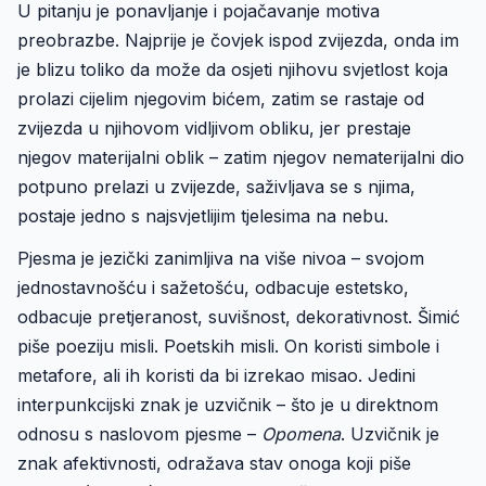
U pitanju je ponavljanje i pojačavanje motiva
preobrazbe. Najprije je čovjek ispod zvijezda, onda im
je blizu toliko da može da osjeti njihovu svjetlost koja
prolazi cijelim njegovim bićem, zatim se rastaje od
zvijezda u njihovom vidljivom obliku, jer prestaje
njegov materijalni oblik – zatim njegov nematerijalni dio
potpuno prelazi u zvijezde, saživljava se s njima,
postaje jedno s najsvjetlijim tjelesima na nebu.
Pjesma je jezički zanimljiva na više nivoa – svojom
jednostavnošću i sažetošću, odbacuje estetsko,
odbacuje pretjeranost, suvišnost, dekorativnost. Šimić
piše poeziju misli. Poetskih misli. On koristi simbole i
metafore, ali ih koristi da bi izrekao misao. Jedini
interpunkcijski znak je uzvičnik – što je u direktnom
odnosu s naslovom pjesme –
Opomena
. Uzvičnik je
znak afektivnosti, odražava stav onoga koji piše