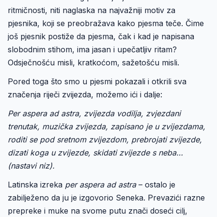
ritmičnosti, niti naglaska na najvažniji motiv za
pjesnika, koji se preobražava kako pjesma teče. Čime
još pjesnik postiže da pjesma, čak i kad je napisana
slobodnim stihom, ima jasan i upečatljiv ritam?
Odsječnošću misli, kratkoćom, sažetošću misli.
Pored toga što smo u pjesmi pokazali i otkrili sva
značenja riječi zvijezda, možemo ići i dalje:
Per aspera ad astra, zvijezda vodilja, zvjezdani
trenutak, muzička zvijezda, zapisano je u zvijezdama,
roditi se pod sretnom zvijezdom, prebrojati zvijezde,
dizati koga u zvijezde, skidati zvijezde s neba…
(nastavi niz).
Latinska izreka
per aspera ad astra
– ostalo je
zabilježeno da ju je izgovorio Seneka. Prevazići razne
prepreke i muke na svome putu znači doseći cilj,