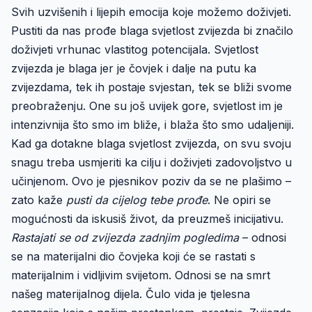
Svih uzvišenih i lijepih emocija koje možemo doživjeti.
Pustiti da nas prođe blaga svjetlost zvijezda bi značilo
doživjeti vrhunac vlastitog potencijala. Svjetlost
zvijezda je blaga jer je čovjek i dalje na putu ka
zvijezdama, tek ih postaje svjestan, tek se bliži svome
preobraženju. One su još uvijek gore, svjetlost im je
intenzivnija što smo im bliže, i blaža što smo udaljeniji.
Kad ga dotakne blaga svjetlost zvijezda, on svu svoju
snagu treba usmjeriti ka cilju i doživjeti zadovoljstvo u
učinjenom. Ovo je pjesnikov poziv da se ne plašimo –
zato kaže
pusti da cijelog tebe prođe
. Ne opiri se
mogućnosti da iskusiš život, da preuzmeš inicijativu.
Rastajati se od zvijezda zadnjim pogledima
– odnosi
se na materijalni dio čovjeka koji će se rastati s
materijalnim i vidljivim svijetom. Odnosi se na smrt
našeg materijalnog dijela. Čulo vida je tjelesna