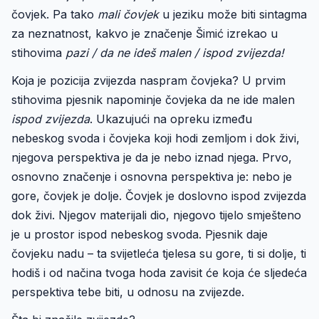
čovjek. Pa tako
mali čovjek
u jeziku može biti sintagma
za neznatnost, kakvo je značenje Šimić izrekao u
stihovima
pazi / da ne ideš malen / ispod zvijezda!
Koja je pozicija zvijezda naspram čovjeka? U prvim
stihovima pjesnik napominje čovjeka da ne ide malen
ispod zvijezda
. Ukazujući na opreku između
nebeskog svoda i čovjeka koji hodi zemljom i dok živi,
njegova perspektiva je da je nebo iznad njega. Prvo,
osnovno značenje i osnovna perspektiva je: nebo je
gore, čovjek je dolje. Čovjek je doslovno ispod zvijezda
dok živi. Njegov materijali dio, njegovo tijelo smješteno
je u prostor ispod nebeskog svoda. Pjesnik daje
čovjeku nadu – ta svijetleća tjelesa su gore, ti si dolje, ti
hodiš i od načina tvoga hoda zavisit će koja će sljedeća
perspektiva tebe biti, u odnosu na zvijezde.