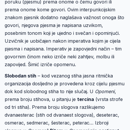
poruku (pjesmu) prema onome o čemu govori ili
prema onome kome govori. Ovim interpunkcijskim
znakom pjesnik dodatno naglašava važnost onoga što
govori, njegova pjesma je napisana uzvikom,
posebnim tonom koji je ujedno i svečan i opominjući.
Uzvičnik je uobičajen nakon imperativa kojim je cijela
pjesma i napisana. Imperativ je zapovjedni način – tim
govornim činom neko izriče neki zahtjev, molbu ili
zapovijed. Šimić izriče opomenu.
Slobodan stih
– kod vezanog stiha jasna ritmička
organizacija dosljedno je provedena kroz cijelu pjesmu
dok kod slobodnog stiha to nije slučaj. U
Opomeni
,
prema broju stihova, u pitanju je
tercina
(vrsta strofe
od tri stiha). Prema broju slogova razlikujemo
dvanaesterac (stih od dvanaest slogova), deseterac,
osmerac, sedmerac, šesterac, peterac… Izbroji