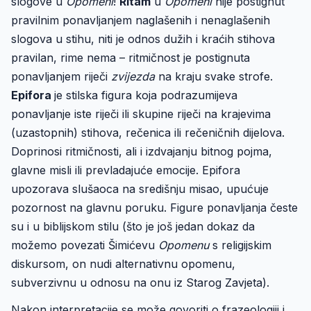
slogove u
Opomeni
!
Ritam
u
Opomeni
nije postignut
pravilnim ponavljanjem naglašenih i nenaglašenih
slogova u stihu, niti je odnos dužih i kraćih stihova
pravilan, rime nema – ritmičnost je postignuta
ponavljanjem riječi
zvijezda
na kraju svake strofe.
Epifora
je stilska figura koja podrazumijeva
ponavljanje iste riječi ili skupine riječi na krajevima
(uzastopnih) stihova, rečenica ili rečeničnih dijelova.
Doprinosi ritmičnosti, ali i izdvajanju bitnog pojma,
glavne misli ili prevladajuće emocije. Epifora
upozorava slušaoca na središnju misao, upućuje
pozornost na glavnu poruku. Figure ponavljanja česte
su i u biblijskom stilu (što je još jedan dokaz da
možemo povezati Šimićevu
Opomenu
s religijskim
diskursom, on nudi alternativnu opomenu,
subverzivnu u odnosu na onu iz Starog Zavjeta).
Nakon interpretacije se može govoriti o frazeologiji i