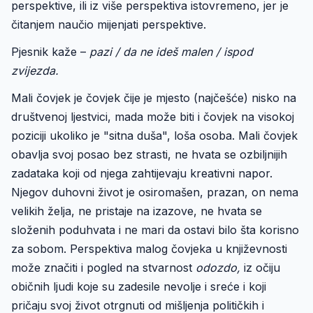
perspektive, ili iz više perspektiva istovremeno, jer je
čitanjem naučio mijenjati perspektive.
Pjesnik kaže –
pazi / da ne ideš malen / ispod
zvijezda.
Mali čovjek je čovjek čije je mjesto (najčešće) nisko na
društvenoj ljestvici, mada može biti i čovjek na visokoj
poziciji ukoliko je "sitna duša", loša osoba. Mali čovjek
obavlja svoj posao bez strasti, ne hvata se ozbiljnijih
zadataka koji od njega zahtijevaju kreativni napor.
Njegov duhovni život je osiromašen, prazan, on nema
velikih želja, ne pristaje na izazove, ne hvata se
složenih poduhvata i ne mari da ostavi bilo šta korisno
za sobom. Perspektiva malog čovjeka u književnosti
može značiti i pogled na stvarnost
odozdo,
iz očiju
običnih ljudi koje su zadesile nevolje i sreće i koji
pričaju svoj život otrgnuti od mišljenja političkih i