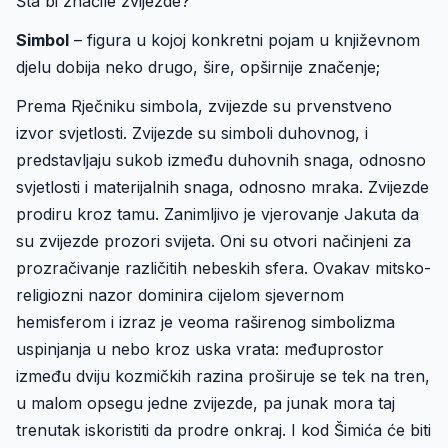
Šta bi značile zvijezde?
Simbol
– figura u kojoj konkretni pojam u književnom
djelu dobija neko drugo, šire, opširnije značenje;
Prema Rječniku simbola, zvijezde su prvenstveno
izvor svjetlosti. Zvijezde su simboli duhovnog, i
predstavljaju sukob između duhovnih snaga, odnosno
svjetlosti i materijalnih snaga, odnosno mraka. Zvijezde
prodiru kroz tamu. Zanimljivo je vjerovanje Jakuta da
su zvijezde prozori svijeta. Oni su otvori načinjeni za
prozračivanje različitih nebeskih sfera. Ovakav mitsko-
religiozni nazor dominira cijelom sjevernom
hemisferom i izraz je veoma raširenog simbolizma
uspinjanja u nebo kroz uska vrata: međuprostor
između dviju kozmičkih razina proširuje se tek na tren,
u malom opsegu jedne zvijezde, pa junak mora taj
trenutak iskoristiti da prodre onkraj. I kod Šimića će biti