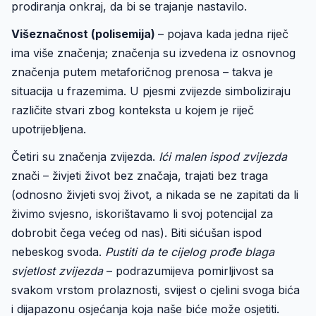
prodiranja onkraj, da bi se trajanje nastavilo.
Višeznačnost (polisemija)
– pojava kada jedna riječ
ima više značenja; značenja su izvedena iz osnovnog
značenja putem metaforičnog prenosa – takva je
situacija u frazemima. U pjesmi zvijezde simboliziraju
različite stvari zbog konteksta u kojem je riječ
upotrijebljena.
Četiri su značenja zvijezda.
Ići malen ispod zvijezda
znači – živjeti život bez značaja, trajati bez traga
(odnosno živjeti svoj život, a nikada se ne zapitati da li
živimo svjesno, iskorištavamo li svoj potencijal za
dobrobit čega većeg od nas). Biti sićušan ispod
nebeskog svoda.
Pustiti da te cijelog prođe blaga
svjetlost zvijezda
– podrazumijeva pomirljivost sa
svakom vrstom prolaznosti, svijest o cjelini svoga bića
i dijapazonu osjećanja koja naše biće može osjetiti.