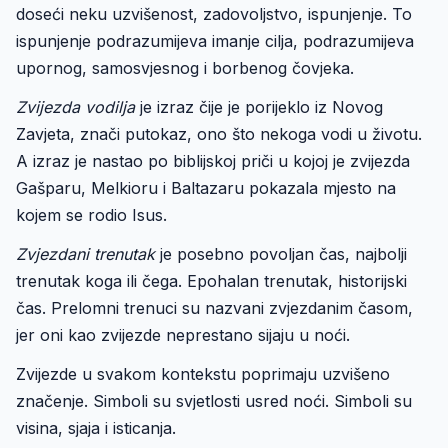
doseći neku uzvišenost, zadovoljstvo, ispunjenje. To
ispunjenje podrazumijeva imanje cilja, podrazumijeva
upornog, samosvjesnog i borbenog čovjeka.
Zvijezda vodilja
je izraz čije je porijeklo iz Novog
Zavjeta, znači putokaz, ono što nekoga vodi u životu.
A izraz je nastao po biblijskoj priči u kojoj je zvijezda
Gašparu, Melkioru i Baltazaru pokazala mjesto na
kojem se rodio Isus.
Zvjezdani trenutak
je posebno povoljan čas, najbolji
trenutak koga ili čega. Epohalan trenutak, historijski
čas. Prelomni trenuci su nazvani zvjezdanim časom,
jer oni kao zvijezde neprestano sijaju u noći.
Zvijezde u svakom kontekstu poprimaju uzvišeno
značenje. Simboli su svjetlosti usred noći. Simboli su
visina, sjaja i isticanja.