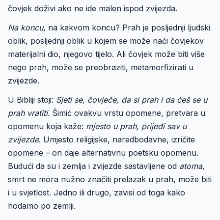
čovjek doživi ako ne ide malen ispod zvijezda.
Na koncu
, na kakvom koncu? Prah je posljednji ljudski
oblik, posljednji oblik u kojem se može naći čovjekov
materijalni dio, njegovo tijelo. Ali čovjek može biti više
nego prah, može se preobraziti, metamorfizirati u
zvijezde.
U Bibliji stoji:
Sjeti se, čovječe, da si prah i da ćeš se u
prah vratiti.
Šimić ovakvu vrstu opomene, pretvara u
opomenu koja kaže:
mjesto u prah, prijeđi sav u
zvijezde
. Umjesto religijske, naredbodavne, izričite
opomene – on daje alternativnu poetsku opomenu.
Budući da su i zemlja i zvijezde sastavljene od
atoma
,
smrt ne mora nužno značiti prelazak u prah, može biti
i u svjetlost. Jedno ili drugo, zavisi od toga kako
hodamo po zemlji.