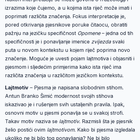
izrazima koje čujemo, a u kojima ista riječ može imati i
poprimati različita značenja. Fokus interpretacije je,
pored otkrivanja pjesnikove poruke čitaocu, obratiti
pažnju na jezičku specifičnost
Opomene
– jedna od tih
specifičnosti je i ponavljanje imenice
zvijezda
svaki
puta u novom kontekstu u kojem riječ poprima novo
značenje. Moguće je uvesti pojam lajtmotiva i objasniti i
pjesmom i sljedećim primjerima kako ista riječ ima
različita značenja u različitom jezičkom kontekstu.
Lajtmotiv
– Pjesma je napisana slobodnim stihom.
Antun Branko Šimić modernost svojih stihova
iskazivao je i rušenjem svih ustaljenih pravila. Ipak,
osnovni motiv u pjesmi ponavlja se u svakoj strofi.
Takav motiv naziva se
lajtmotiv
. Razmisli šta je pjesnik
želio postići ovim
lajtmotivom
. Kako bi pjesma izgledala
ukoliko ne bi bilo tog ponavljanja? Ne bi bilo