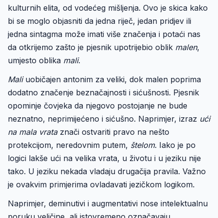
kulturnih elita, od vodećeg mišljenja. Ovo je skica kako
bi se moglo objasniti da jedna riječ, jedan pridjev ili
jedna sintagma može imati više značenja i potaći nas
da otkrijemo zašto je pjesnik upotrijebio oblik
malen
,
umjesto oblika
mali
.
Mali
uobičajen antonim za veliki, dok malen poprima
dodatno značenje beznačajnosti i sićušnosti. Pjesnik
opominje čovjeka da njegovo postojanje ne bude
neznatno, neprimijećeno i sićušno. Naprimjer, izraz
ući
na mala vrata
znači ostvariti pravo na nešto
protekcijom, neredovnim putem,
štelom
. Iako je po
logici lakše ući na velika vrata, u životu i u jeziku nije
tako. U jeziku nekada vladaju drugačija pravila. Važno
je ovakvim primjerima ovladavati jezičkom logikom.
Naprimjer, deminutivi i augmentativi nose intelektualnu
poruku veličine, ali istovremeno označavaju