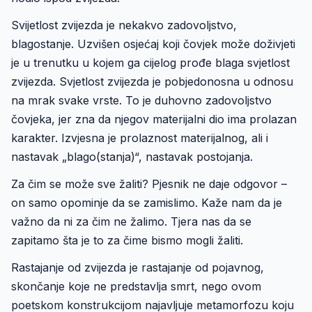
Svijetlost zvijezda je nekakvo zadovoljstvo,
blagostanje. Uzvišen osjećaj koji čovjek može doživjeti
je u trenutku u kojem ga cijelog prođe blaga svjetlost
zvijezda. Svjetlost zvijezda je pobjedonosna u odnosu
na mrak svake vrste. To je duhovno zadovoljstvo
čovjeka, jer zna da njegov materijalni dio ima prolazan
karakter. Izvjesna je prolaznost materijalnog, ali i
nastavak „blago(stanja)“, nastavak postojanja.
Za čim se može sve žaliti? Pjesnik ne daje odgovor –
on samo opominje da se zamislimo. Kaže nam da je
važno da ni za čim ne žalimo. Tjera nas da se
zapitamo šta je to za čime bismo mogli žaliti.
Rastajanje od zvijezda je rastajanje od pojavnog,
skončanje koje ne predstavlja smrt, nego ovom
poetskom konstrukcijom najavljuje metamorfozu koju