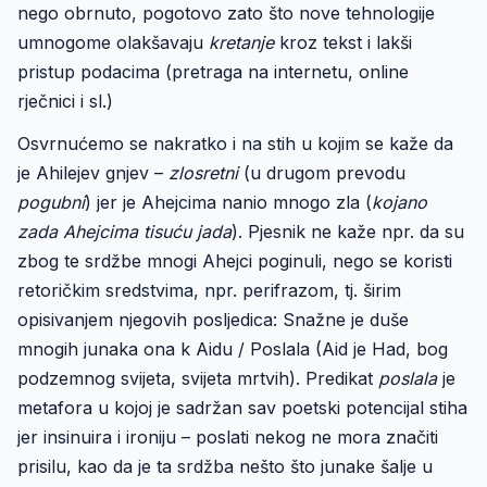
nego obrnuto, pogotovo zato što nove tehnologije
umnogome olakšavaju
kretanje
kroz tekst i lakši
pristup podacima (pretraga na internetu, online
rječnici i sl.)
Osvrnućemo se nakratko i na stih u kojim se kaže da
je Ahilejev gnjev –
zlosretni
(u drugom prevodu
pogubni
) jer je Ahejcima nanio mnogo zla (
kojano
zada Ahejcima tisuću jada
). Pjesnik ne kaže npr. da su
zbog te srdžbe mnogi Ahejci poginuli, nego se koristi
retoričkim sredstvima, npr. perifrazom, tj. širim
opisivanjem njegovih posljedica: Snažne je duše
mnogih junaka ona k Aidu / Poslala (Aid je Had, bog
podzemnog svijeta, svijeta mrtvih). Predikat
poslala
je
metafora u kojoj je sadržan sav poetski potencijal stiha
jer insinuira i ironiju – poslati nekog ne mora značiti
prisilu, kao da je ta srdžba nešto što junake šalje u