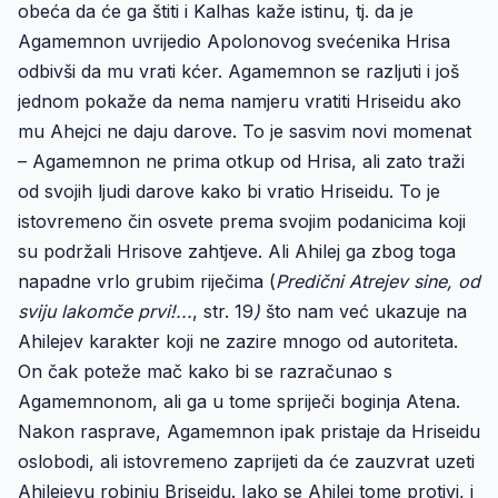
obeća da će ga štiti i Kalhas kaže istinu, tj. da je
Agamemnon uvrijedio Apolonovog svećenika Hrisa
odbivši da mu vrati kćer. Agamemnon se razljuti i još
jednom pokaže da nema namjeru vratiti Hriseidu ako
mu Ahejci ne daju darove. To je sasvim novi momenat
– Agamemnon ne prima otkup od Hrisa, ali zato traži
od svojih ljudi darove kako bi vratio Hriseidu. To je
istovremeno čin osvete prema svojim podanicima koji
su podržali Hrisove zahtjeve. Ali Ahilej ga zbog toga
napadne vrlo grubim riječima (
Predični Atrejev sine, od
sviju lakomče prvi!...
, str. 19
)
što nam već ukazuje na
Ahilejev karakter koji ne zazire mnogo od autoriteta.
On čak poteže mač kako bi se razračunao s
Agamemnonom, ali ga u tome spriječi boginja Atena.
Nakon rasprave, Agamemnon ipak pristaje da Hriseidu
oslobodi, ali istovremeno zaprijeti da će zauzvrat uzeti
Ahilejevu robinju Briseidu. Iako se Ahilej tome protivi, i