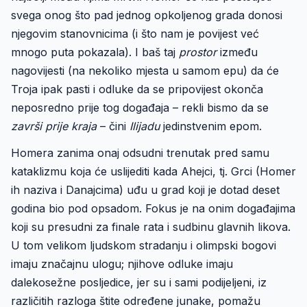
svega onog što pad jednog opkoljenog grada donosi
njegovim stanovnicima (i što nam je povijest već
mnogo puta pokazala). I baš taj
prostor
između
nagovijesti (na nekoliko mjesta u samom epu) da će
Troja ipak pasti i odluke da se pripovijest okonča
neposredno prije tog događaja – rekli bismo da se
završi prije kraja
– čini
Ilijadu
jedinstvenim epom.
Homera zanima onaj odsudni trenutak pred samu
kataklizmu koja će uslijediti kada Ahejci, tj. Grci (Homer
ih naziva i Danajcima) uđu u grad koji je dotad deset
godina bio pod opsadom. Fokus je na onim događajima
koji su presudni za finale rata i sudbinu glavnih likova.
U tom velikom ljudskom stradanju i olimpski bogovi
imaju značajnu ulogu; njihove odluke imaju
dalekosežne posljedice, jer su i sami podijeljeni, iz
različitih razloga štite određene junake, pomažu