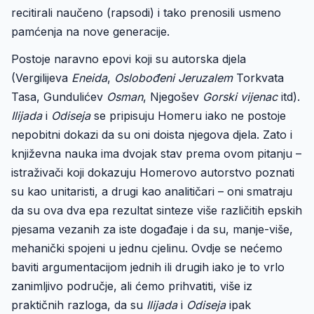
recitirali naučeno (rapsodi) i tako prenosili usmeno
pamćenja na nove generacije.
Postoje naravno epovi koji su autorska djela
(Vergilijeva
Eneida
,
Oslobođeni Jeruzalem
Torkvata
Tasa, Gundulićev
Osman
, Njegošev
Gorski vijenac
itd).
Ilijada
i
Odiseja
se pripisuju Homeru iako ne postoje
nepobitni dokazi da su oni doista njegova djela. Zato i
književna nauka ima dvojak stav prema ovom pitanju –
istraživači koji dokazuju Homerovo autorstvo poznati
su kao unitaristi, a drugi kao analitičari – oni smatraju
da su ova dva epa rezultat sinteze više različitih epskih
pjesama vezanih za iste događaje i da su, manje-više,
mehanički spojeni u jednu cjelinu. Ovdje se nećemo
baviti argumentacijom jednih ili drugih iako je to vrlo
zanimljivo područje, ali ćemo prihvatiti, više iz
praktičnih razloga, da su
Ilijada
i
Odiseja
ipak