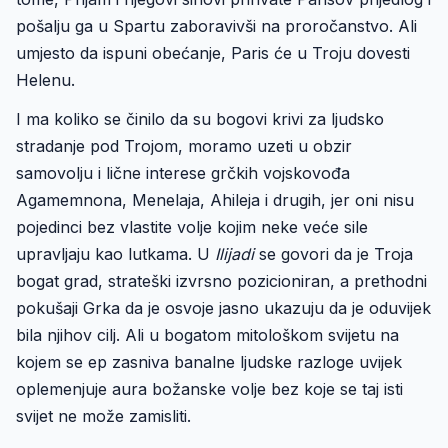
pošalju ga u Spartu zaboravivši na proročanstvo. Ali
umjesto da ispuni obećanje, Paris će u Troju dovesti
Helenu.
I ma koliko se činilo da su bogovi krivi za ljudsko
stradanje pod Trojom, moramo uzeti u obzir
samovolju i lične interese grčkih vojskovođa
Agamemnona, Menelaja, Ahileja i drugih, jer oni nisu
pojedinci bez vlastite volje kojim neke veće sile
upravljaju kao lutkama. U
Ilijadi
se govori da je Troja
bogat grad, strateški izvrsno pozicioniran, a prethodni
pokušaji Grka da je osvoje jasno ukazuju da je oduvijek
bila njihov cilj. Ali u bogatom mitološkom svijetu na
kojem se ep zasniva banalne ljudske razloge uvijek
oplemenjuje aura božanske volje bez koje se taj isti
svijet ne može zamisliti.