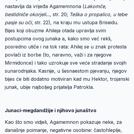
nastavlja da vrijeđa Agamemnona (
Lakomče,
bestidniče okorjeli
..., str. 20;
Teška o propalico, u tebe
pasje su oči
, str. 22), na kraju mu ustupa Briseidu.
Bijes koji obuzme Ahileja otada upravlja svim
postupcima ovog junaka a, kako smo već rekli,
posredno utiče i na tok rata: Ahilej se u znak protesta
povlači iz borbe (to, naravno, važi i za njegove
Mirmidonce) i tako uzrokuje sve veće stradanje svojih
sunarodnjaka. Kasnije, u šesnaestom pjevanju, njegov
bijes će biti dodatno motiviran kad mu Hektor, trojanski
junak, ubije najboljeg prijatelja Patrokla.
Junaci-megdandžije i njihovo junaštvo
Kao što smo vidjeli, Agamemnon pokazuje neke, za
današnje poimanje, negativne osobine: častohleplje,