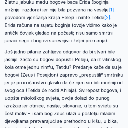
Zlatnu jabuku među bogove baca Erida (boginja
mržnje, razdora) jer nije bila pozvana na veselje
[1]
povodom vjenčanja kralja Peleja i nimfe Tetide
[2]
.
Erida računa na sujetu boginja (ovdje vidimo kako je
antički čovjek gledao na počasti; nisu samo smrtni
junaci nego i bogovi surevnjivi i željni priznanja).
Još jedno pitanje zahtijeva odgovor da bi stvari bile
jasnije: zašto su bogovi dopustili Peleju, da iz vilinskog
kola otme jednu nimfu, Tetidu? Predanje kaže da su je
bogovi (Zeus i Posejdon) zapravo „prepustili“ smrtniku
jer je proročanstvo glasilo da će njen sin biti moćniji od
svog oca (Tetida će roditi Ahileja). Svirepost bogova, i
uopšte mitološkog svijeta, ovdje dolazi do punog
izražaja jer otmice, nasilje, silovanje, u tom svijetu su
čest motiv – i sam bog Zeus ulazi u postelju mladim
djevojkama pretvarajući se prethodno u kišu, u bika,