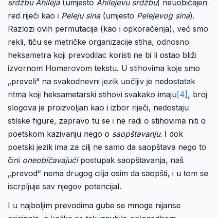
srdžbu Ahileja
(umjesto
Ahilejevu srdžbu
) neuobičajen
red riječi kao i
Peleju sina
(umjesto
Pelejevog sina
).
Razlozi ovih permutacija (kao i opkoračenja), već smo
rekli, tiču se metričke organizacije stiha, odnosno
heksametra koji prevodilac koristi ne bi li ostao bliži
izvornom Homerovom tekstu. U stihovima koje smo
„preveli“ na svakodnevni jezik uočljiv je nedostatak
ritma koji heksametarski stihovi svakako imaju
[4]
, broj
slogova je proizvoljan kao i izbor riječi, nedostaju
stilske figure, zapravo tu se i ne radi o stihovima niti o
poetskom kazivanju nego o
saopštavanju
. I dok
poetski jezik ima za cilj ne samo da saopštava nego to
čini
oneobičavajući
postupak saopštavanja, naš
„prevod“ nema drugog cilja osim da saopšti, i u tom se
iscrpljuje sav njegov potencijal.
I u najboljim prevodima gube se mnoge nijanse