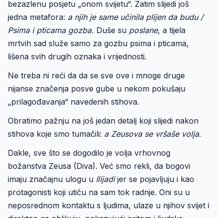
bezazlenu posjetu „onom svijetu“. Zatim slijedi još
jedna metafora:
a njih je same učinila plijen da budu /
Psima i pticama gozba.
Duše su
poslane
, a tijela
mrtvih sad služe samo za gozbu psima i pticama,
lišena svih drugih oznaka i vrijednosti.
Ne treba ni reći da da se sve ove i mnoge druge
nijanse značenja posve gube u nekom pokušaju
„prilagođavanja“ navedenih stihova.
Obratimo pažnju na još jedan detalj koji slijedi nakon
stihova koje smo tumačili:
a Zeusova se vršaše volja
.
Dakle, sve što se dogodilo je volja vrhovnog
božanstva Zeusa (Diva). Već smo rekli, da bogovi
imaju značajnu ulogu u
Ilijadi
jer se pojavljuju i kao
protagonisti koji utiču na sam tok radnje. Oni su u
neposrednom kontaktu s ljudima, ulaze u njihov svijet i