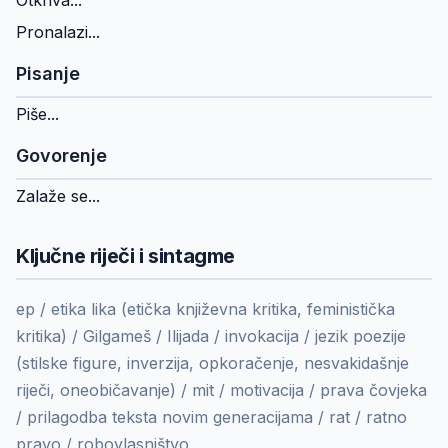
Otkriva...
Pronalazi...
Pisanje
Piše...
Govorenje
Zalaže se...
Ključne riječi i sintagme
ep / etika lika (etička književna kritika, feministička
kritika) / Gilgameš / Ilijada / invokacija / jezik poezije
(stilske figure, inverzija, opkoračenje, nesvakidašnje
riječi, oneobičavanje) / mit / motivacija / prava čovjeka
/ prilagodba teksta novim generacijama / rat / ratno
pravo / robovlasništvo