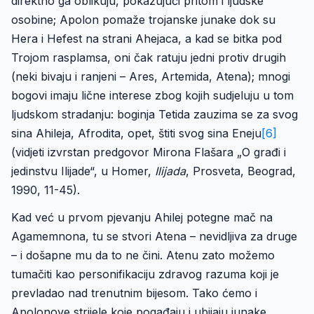
direktno ga oblikuju, pokazujući pritom i ljudske
osobine; Apolon pomaže trojanske junake dok su
Hera i Hefest na strani Ahejaca, a kad se bitka pod
Trojom rasplamsa, oni čak ratuju jedni protiv drugih
(neki bivaju i ranjeni – Ares, Artemida, Atena); mnogi
bogovi imaju lične interese zbog kojih sudjeluju u tom
ljudskom stradanju: boginja Tetida zauzima se za svog
sina Ahileja, Afrodita, opet, štiti svog sina Eneju
[6]
(vidjeti izvrstan predgovor Mirona Flašara „O građi i
jedinstvu Ilijade“, u Homer,
Ilijada
, Prosveta, Beograd,
1990, 11-45).
Kad već u prvom pjevanju Ahilej potegne mač na
Agamemnona, tu se stvori Atena – nevidljiva za druge
– i došapne mu da to ne čini. Atenu zato možemo
tumačiti kao personifikaciju zdravog razuma koji je
prevladao nad trenutnim bijesom. Tako ćemo i
Apolonove strijele koje pogađaju i ubijaju junake