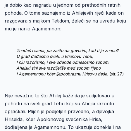
je dobio kao nagradu u jednom od prethodnih ratnih
pohoda. O tome saznajemo iz Ahilejevih riječi kada on
razgovara s majkom Tetidom, žaleći se na uvredu koju
mu je nanio Agamemnon:
Znadeš i sama, pa zašto da govorim, kad ti je znano?
U grad dođosmo sveti, u Etionovu Tebu,
I nju razorismo, i sve odande odnesosmo sobom.
Ahejski sini sve razdijeliše med sobom l'jepo
I Agamemnonu kćer ljepoobraznu Hrisovu daše.
(str. 27)
Nije nevažno to što Ahilej kaže da je sudjelovao u
pohodu na sveti grad Tebu koji su Ahejci razorili i
opljačkali. Plijen je podijeljen pravedno, a djevojka
Hriseida, kćer Apolonovog svećenika Hrisa,
dodijeljena je Agamemnonu. To ukazuje donekle i na