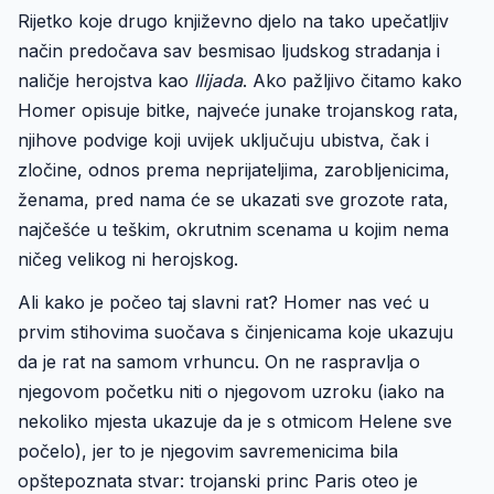
Rijetko koje drugo književno djelo na tako upečatljiv
način predočava sav besmisao ljudskog stradanja i
naličje herojstva kao
Ilijada
. Ako pažljivo čitamo kako
Homer opisuje bitke, najveće junake trojanskog rata,
njihove podvige koji uvijek uključuju ubistva, čak i
zločine, odnos prema neprijateljima, zarobljenicima,
ženama, pred nama će se ukazati sve grozote rata,
najčešće u teškim, okrutnim scenama u kojim nema
ničeg velikog ni herojskog.
Ali kako je počeo taj slavni rat? Homer nas već u
prvim stihovima suočava s činjenicama koje ukazuju
da je rat na samom vrhuncu. On ne raspravlja o
njegovom početku niti o njegovom uzroku (iako na
nekoliko mjesta ukazuje da je s otmicom Helene sve
počelo), jer to je njegovim savremenicima bila
opštepoznata stvar: trojanski princ Paris oteo je