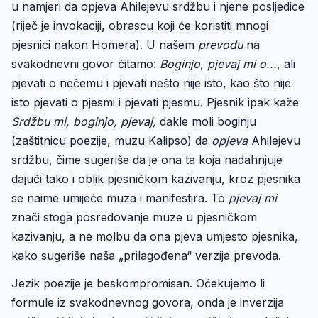
u namjeri da opjeva Ahilejevu srdžbu i njene posljedice
(riječ je invokaciji, obrascu koji će koristiti mnogi
pjesnici nakon Homera). U našem
prevodu
na
svakodnevni govor čitamo:
Boginjo
,
pjevaj mi o...
, ali
pjevati o nečemu i pjevati nešto nije isto, kao što nije
isto pjevati o pjesmi i pjevati pjesmu. Pjesnik ipak kaže
Srdžbu mi, boginjo, pjevaj,
dakle moli boginju
(zaštitnicu poezije, muzu Kalipso) da
opjeva
Ahilejevu
srdžbu, čime sugeriše da je ona ta koja nadahnjuje
dajući tako i oblik pjesničkom kazivanju, kroz pjesnika
se naime umijeće muza i manifestira. To
pjevaj mi
znači stoga posredovanje muze u pjesničkom
kazivanju, a ne molbu da ona pjeva umjesto pjesnika,
kako sugeriše naša „prilagođena“ verzija prevoda.
Jezik poezije je beskompromisan. Očekujemo li
formule iz svakodnevnog govora, onda je inverzija