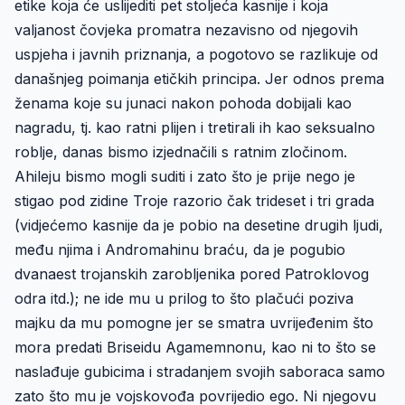
etike koja će uslijediti pet stoljeća kasnije i koja
valjanost čovjeka promatra nezavisno od njegovih
uspjeha i javnih priznanja, a pogotovo se razlikuje od
današnjeg poimanja etičkih principa. Jer odnos prema
ženama koje su junaci nakon pohoda dobijali kao
nagradu, tj. kao ratni plijen i tretirali ih kao seksualno
roblje, danas bismo izjednačili s ratnim zločinom.
Ahileju bismo mogli suditi i zato što je prije nego je
stigao pod zidine Troje razorio čak trideset i tri grada
(vidjećemo kasnije da je pobio na desetine drugih ljudi,
među njima i Andromahinu braću, da je pogubio
dvanaest trojanskih zarobljenika pored Patroklovog
odra itd.); ne ide mu u prilog to što plačući poziva
majku da mu pomogne jer se smatra uvrijeđenim što
mora predati Briseidu Agamemnonu, kao ni to što se
naslađuje gubicima i stradanjem svojih saboraca samo
zato što mu je vojskovođa povrijedio ego. Ni njegovu