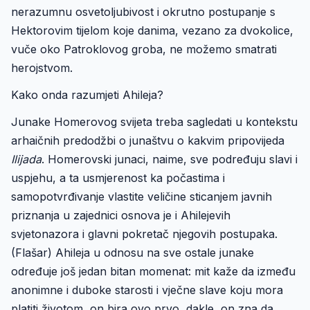
nerazumnu osvetoljubivost i okrutno postupanje s
Hektorovim tijelom koje danima, vezano za dvokolice,
vuče oko Patroklovog groba, ne možemo smatrati
herojstvom.
Kako onda razumjeti Ahileja?
Junake Homerovog svijeta treba sagledati u kontekstu
arhaičnih predodžbi o junaštvu o kakvim pripovijeda
Ilijada
. Homerovski junaci, naime, sve podređuju slavi i
uspjehu, a ta usmjerenost ka počastima i
samopotvrđivanje vlastite veličine sticanjem javnih
priznanja u zajednici osnova je i Ahilejevih
svjetonazora i glavni pokretač njegovih postupaka.
(Flašar) Ahileja u odnosu na sve ostale junake
određuje još jedan bitan momenat: mit kaže da između
anonimne i duboke starosti i vječne slave koju mora
platiti životom, on bira ovo prvo, dakle, on zna da