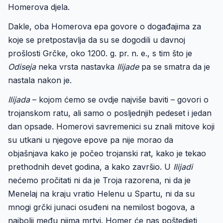
Homerova djela.
Dakle, oba Homerova epa govore o događajima za
koje se pretpostavlja da su se dogodili u davnoj
prošlosti Grčke, oko 1200. g. pr. n. e., s tim što je
Odiseja
neka vrsta nastavka
Ilijade
pa se smatra da je
nastala nakon je.
Ilijada
– kojom ćemo se ovdje najviše baviti – govori o
trojanskom ratu, ali samo o posljednjih pedeset i jedan
dan opsade. Homerovi savremenici su znali mitove koji
su utkani u njegove epove pa nije morao da
objašnjava kako je počeo trojanski rat, kako je tekao
prethodnih devet godina, a kako završio. U
Ilijadi
nećemo pročitati ni da je Troja razorena, ni da je
Menelaj na kraju vratio Helenu u Spartu, ni da su
mnogi grčki junaci osuđeni na nemilost bogova, a
najbolji među njima mrtvi. Homer će nas poštedjeti