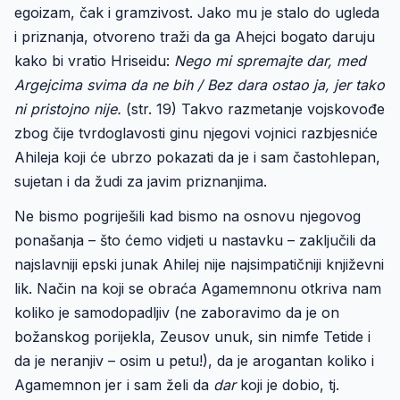
egoizam, čak i gramzivost. Jako mu je stalo do ugleda
i priznanja, otvoreno traži da ga Ahejci bogato daruju
kako bi vratio Hriseidu:
Nego mi spremajte dar, med
Argejcima svima da ne bih / Bez dara ostao ja, jer tako
ni pristojno nije.
(str. 19) Takvo razmetanje vojskovođe
zbog čije tvrdoglavosti ginu njegovi vojnici razbjesniće
Ahileja koji će ubrzo pokazati da je i sam častohlepan,
sujetan i da žudi za javim priznanjima.
Ne bismo pogriješili kad bismo na osnovu njegovog
ponašanja – što ćemo vidjeti u nastavku – zaključili da
najslavniji epski junak Ahilej nije najsimpatičniji književni
lik. Način na koji se obraća Agamemnonu otkriva nam
koliko je samodopadljiv (ne zaboravimo da je on
božanskog porijekla, Zeusov unuk, sin nimfe Tetide i
da je neranjiv – osim u petu!), da je arogantan koliko i
Agamemnon jer i sam želi da
dar
koji je dobio, tj.