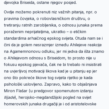
djevojka Briseida, ostane njegov posjed.
Ovdje možemo pokrenuti niz važnih pitanja, npr. o
pravima čovjeka, o robovlasničkom društvu, o
tretiranju ratnih zarobljenika, o odnosu junaka prema
poraženim neprijateljima, ukratko – o etičkim
standardima arhaičnog epskog svijeta. Otuda nam se i
čini da je golem nesrazmjer između Ahilejeve reakcije
na Agamemnonovu odluku, jer mi jedva da išta znamo
o Ahilejevom odnosu s Briseidom, to prosto nije u
fokusu epskog pjevača, čak ne bi trebalo ni insistirati
na uvjerljivoj motivaciji likova kad je u pitanju ep jer
ono što pokreće likove tog svijeta rijetko je kada
psihološki uslovljeno. Zapravo, kako to objašnjava
Miron Flašar (u predgovor spomenutom izdanju
Ilijade
), herojsko-megdandžijski pogled na svijet
homerovskih junaka drugačiji je i od aristotelovske