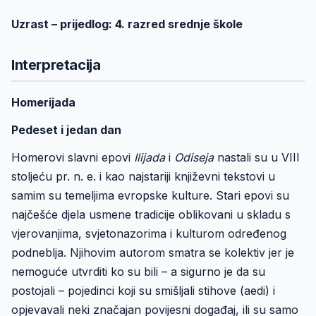
Uzrast – prijedlog: 4. razred srednje škole
Interpretacija
Homerijada
Pedeset i jedan dan
Homerovi slavni epovi
Ilijada
i
Odiseja
nastali su u VIII
stoljeću pr. n. e. i kao najstariji književni tekstovi u
samim su temeljima evropske kulture. Stari epovi su
najčešće djela usmene tradicije oblikovani u skladu s
vjerovanjima, svjetonazorima i kulturom određenog
podneblja. Njihovim autorom smatra se kolektiv jer je
nemoguće utvrditi ko su bili – a sigurno je da su
postojali – pojedinci koji su smišljali stihove (aedi) i
opjevavali neki značajan povijesni događaj, ili su samo