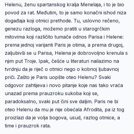
Helenu, ženu spartanskog kralja Menelaja, i to je bio
povod za rat. Međutim, to je samo konačni ishod niza
događaja koji otmici prethode. Tu, uslovno rečeno,
genezu razloga, možemo pratiti u starogrčkim
mitovima koji različito tumače odnos Parisa i Helene:
prema jednoj varijanti Paris je otima, a prema drugoj,
zaljubivši se u Parisa, Helena je dobrovoljno krenula s
njim put Troje. Ipak, češće u literaturi nailazimo na
tvrdnju da je riječ o otmici nego o kobnoj ljubavnoj
priči. Zašto je Paris uopšte oteo Helenu? Svaki
odgovor zahtijeva i novo pitanje koje nas tako vraća
unazad prema prauzroku sukoba koji se,
paradoksalno, svaki put čini sve daljim. Paris ne bi
oteo Helenu da mu je nije obećala Afrodita, pa iz tog
proizlazi da je volja bogova, usud, razlog otmice, a
time i prauzrok rata.