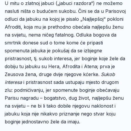
U mitu o zlatnoj jabuci („jabuci razdora“) ne možemo
nasluti ništa o budućem sukobu. Čini se da u Parisovoj
odluci da jabuku na kojoj je pisalo „Najljepšoj“ pokloni
Afroditi, koja mu je prethodno obećala najljepšu ženu
na svijetu, nema ničeg fatalnog. Odluka bogova da
smrtnik donese sud o tome kome će pripasti
spomenuta jabuka je pokušaj da se izbjegne
pristrasnost, tj. sukob interesa, jer boginje koje žele da
dobiju tu jabuku su Hera, Afrodita i Atena; prva je
Zeusova žena, druge dvije njegove kćerke.
Sukob
interesa
i pristrasnost sada ustupaju mjesto drugom
zlu: podmićivanju, jer spomenute boginje obećavaju
Parisu nagradu – bogatstvo, dug život, najljepšu ženu
na svijetu – ne bi li tako dobile njegovu naklonost i
jabuku koja nije nikakvo priznanje nego stvar koju
boginje jednostavno žele da imaju.