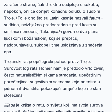
zaraćene strane, čak direktno sudjeluju u sukobu,
napokon, oni će donijeti konačnu odluku o sudbini
Troje. (To je ono što su Latini kasnije nazvali
fatum
–
sudbina, neizbježno predodređenje pred kojim su
smrtnici nemoćni.) Tako
Ilijada
govori o dva plana:
ljudskom i božanskom, koji se prepliću,
nadopunjavaju, sukobe i time usložnjavaju značenja
epa.
Trojanski rat je opštegrčki pohod protiv Troje.
Surovost tog rata Homer nam je predočio vrlo živim,
često naturalističkim slikama stradanja, upečatljivim
poređenjima, sugestivnim scenama koje poentira u
jednom ili dva stiha pokazujući umijeće koje ne stari
stoljećima.
Ilijada
je knjiga o ratu, o svijetu koji ima svoja surova
pravila ili, češće, koji nema nikakvih pravila. Ali skoro