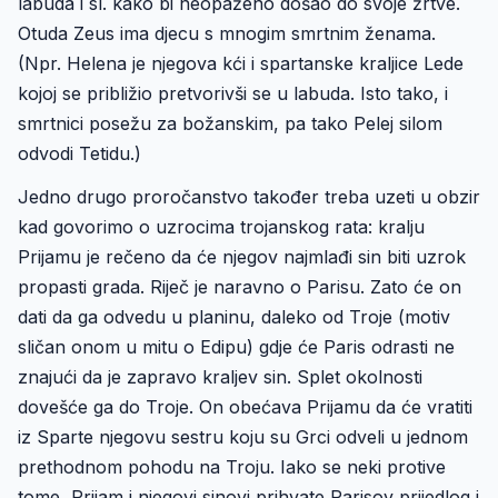
labuda i sl. kako bi neopaženo došao do svoje žrtve.
Otuda Zeus ima djecu s mnogim smrtnim ženama.
(Npr. Helena je njegova kći i spartanske kraljice Lede
kojoj se približio pretvorivši se u labuda. Isto tako, i
smrtnici posežu za božanskim, pa tako Pelej silom
odvodi Tetidu.)
Jedno drugo proročanstvo također treba uzeti u obzir
kad govorimo o uzrocima trojanskog rata: kralju
Prijamu je rečeno da će njegov najmlađi sin biti uzrok
propasti grada. Riječ je naravno o Parisu. Zato će on
dati da ga odvedu u planinu, daleko od Troje (motiv
sličan onom u mitu o Edipu) gdje će Paris odrasti ne
znajući da je zapravo kraljev sin. Splet okolnosti
dovešće ga do Troje. On obećava Prijamu da će vratiti
iz Sparte njegovu sestru koju su Grci odveli u jednom
prethodnom pohodu na Troju. Iako se neki protive
tome, Prijam i njegovi sinovi prihvate Parisov prijedlog i