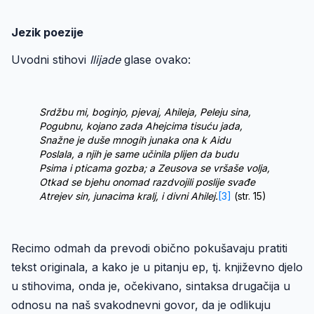
Jezik poezije
Uvodni stihovi
Ilijade
glase ovako:
Srdžbu mi, boginjo, pjevaj, Ahileja, Peleju sina,
Pogubnu, kojano zada Ahejcima tisuću jada,
Snažne je duše mnogih junaka ona k Aidu
Poslala, a njih je same učinila plijen da budu
Psima i pticama gozba; a Zeusova se vršaše volja,
Otkad se bjehu onomad razdvojili poslije svađe
Atrejev sin, junacima kralj, i divni Ahilej.
[3]
(str. 15)
Recimo odmah da prevodi obično pokušavaju pratiti
tekst originala, a kako je u pitanju ep, tj. književno djelo
u stihovima, onda je, očekivano, sintaksa drugačija u
odnosu na naš svakodnevni govor, da je odlikuju