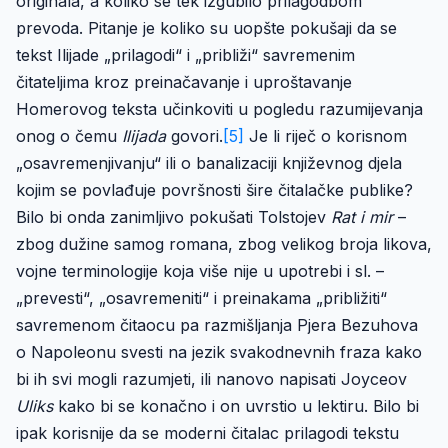
originala, a koliko se tek izgubilo prilagodbom
prevoda. Pitanje je koliko su uopšte pokušaji da se
tekst Ilijade „prilagodi“ i „približi“ savremenim
čitateljima kroz preinačavanje i uproštavanje
Homerovog teksta učinkoviti u pogledu razumijevanja
onog o čemu
Ilijada
govori.
[5]
Je li riječ o korisnom
„osavremenjivanju“ ili o banalizaciji književnog djela
kojim se povlađuje površnosti šire čitalačke publike?
Bilo bi onda zanimljivo pokušati Tolstojev
Rat i mir
–
zbog dužine samog romana, zbog velikog broja likova,
vojne terminologije koja više nije u upotrebi i sl. –
„prevesti“, „osavremeniti“ i preinakama „približiti“
savremenom čitaocu pa razmišljanja Pjera Bezuhova
o Napoleonu svesti na jezik svakodnevnih fraza kako
bi ih svi mogli razumjeti, ili nanovo napisati Joyceov
Uliks
kako bi se konačno i on uvrstio u lektiru. Bilo bi
ipak korisnije da se moderni čitalac prilagodi tekstu