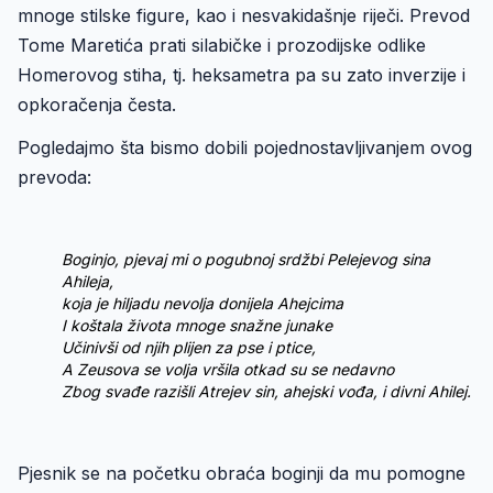
mnoge stilske figure, kao i nesvakidašnje riječi. Prevod
Tome Maretića prati silabičke i prozodijske odlike
Homerovog stiha, tj. heksametra pa su zato inverzije i
opkoračenja česta.
Pogledajmo šta bismo dobili pojednostavljivanjem ovog
prevoda:
Boginjo, pjevaj mi o pogubnoj srdžbi Pelejevog sina
Ahileja,
koja je hiljadu nevolja donijela Ahejcima
I koštala života mnoge snažne junake
Učinivši od njih plijen za pse i ptice,
A Zeusova se volja vršila otkad su se nedavno
Zbog svađe razišli Atrejev sin, ahejski vođa, i divni Ahilej.
Pjesnik se na početku obraća boginji da mu pomogne