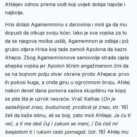
Ahilejev odnos prema vođi koji uvijek dobija najviše i
najbolje.
Hris dolazi Agamemnonu s darovima i moli ga da mu
dopusti da otkupi svoju kćer. Iako je sva vojska za to
da se njegova molba usliši, Agamemnon je odbija i još
grubo otjera Hrisa koji tada zamoli Apolona da kazni
Ahejce. Zbog Agamemnonove samovolje strada cijela
ahejska vojska jer Apolon ličnim angažmanom čini da
se na bojnom polju stvar okrene protiv Ahejaca: prvo
ih pokosi kuga, a onda ginu u ogromnom broju. Ahilej
nakon devet dana pomora saziva skupštinu na kojoj
se pita šta je uzrok nesreće. Vrač Kalhas (
On je
sadašnjost znao, budućnost, prošlost je znao
, str. 18)
želi da kaže istinu, ali se boji, zato moli Ahileja:
Ja ću ti
reć, a ti me ded čuj i zakuni se meni, / Da ćeš mi
besjedom ti i rukom rado pomagat.
(str. 18)
Ahilej mu