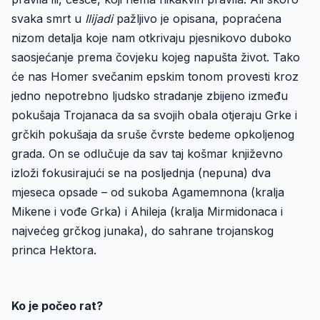
svaka smrt u
Ilijadi
pažljivo je opisana, popraćena
nizom detalja koje nam otkrivaju pjesnikovo duboko
saosjećanje prema čovjeku kojeg napušta život. Tako
će nas Homer svečanim epskim tonom provesti kroz
jedno nepotrebno ljudsko stradanje zbijeno između
pokušaja Trojanaca da sa svojih obala otjeraju Grke i
grčkih pokušaja da sruše čvrste bedeme opkoljenog
grada. On se odlučuje da sav taj košmar književno
izloži fokusirajući se na posljednja (nepuna) dva
mjeseca opsade – od sukoba Agamemnona (kralja
Mikene i vođe Grka) i Ahileja (kralja Mirmidonaca i
najvećeg grčkog junaka), do sahrane trojanskog
princa Hektora.
Ko je počeo rat?