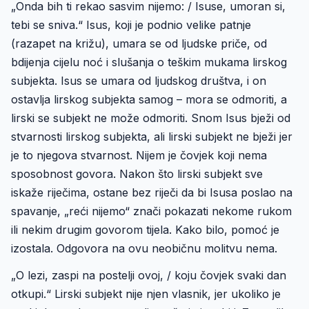
„Onda bih ti rekao sasvim nijemo: / Isuse, umoran si,
tebi se sniva.“ Isus, koji je podnio velike patnje
(razapet na križu), umara se od ljudske priče, od
bdijenja cijelu noć i slušanja o teškim mukama lirskog
subjekta. Isus se umara od ljudskog društva, i on
ostavlja lirskog subjekta samog – mora se odmoriti, a
lirski se subjekt ne može odmoriti. Snom Isus bježi od
stvarnosti lirskog subjekta, ali lirski subjekt ne bježi jer
je to njegova stvarnost. Nijem je čovjek koji nema
sposobnost govora. Nakon što lirski subjekt sve
iskaže riječima, ostane bez riječi da bi Isusa poslao na
spavanje, „reći nijemo“ znači pokazati nekome rukom
ili nekim drugim govorom tijela. Kako bilo, pomoć je
izostala. Odgovora na ovu neobičnu molitvu nema.
„O lezi, zaspi na postelji ovoj, / koju čovjek svaki dan
otkupi.“ Lirski subjekt nije njen vlasnik, jer ukoliko je