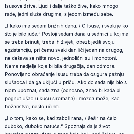
Isusove žrtve. Ljudi i dalje teško žive, kako mnogo
rade, jedni služe drugima, s jedom između sebe.
„I kako ima sedam brižnih dana. / O Isuse, i svaki je ko
što je bilo juče.“ Postoji sedam dana u sedmici u kojima
se treba brinuti, treba ih živjeti, obezbijediti svoju
egzistenciju, pri čemu svaki dan liči jedan na drugog,
ne dešava se ništa novo, jednolični su i monotoni.
Nema nedjelje koja bi bila drugačija, dan odmora.
Ponovljeno obraćanje Isusu treba da osigura pažnju
slušaoca i da ga uključi u priču. Ako do sada nije bio s
njom upoznat, sada zna (odnosno, znao bi kada bi
pognut ušao u kuću siromaha) i možda može, kao
božanstvo, nešto učiniti.
„I o tom, kako se, kad zaboli rana, / šešir na čelo
duboko, duboko natuče.“ Spoznaja da je život