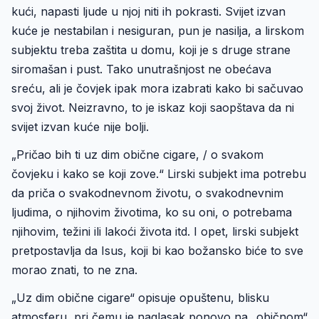
kući, napasti ljude u njoj niti ih pokrasti. Svijet izvan
kuće je nestabilan i nesiguran, pun je nasilja, a lirskom
subjektu treba zaštita u domu, koji je s druge strane
siromašan i pust. Tako unutrašnjost ne obećava
sreću, ali je čovjek ipak mora izabrati kako bi sačuvao
svoj život. Neizravno, to je iskaz koji saopštava da ni
svijet izvan kuće nije bolji.
„Pričao bih ti uz dim obične cigare, / o svakom
čovjeku i kako se koji zove.“ Lirski subjekt ima potrebu
da priča o svakodnevnom životu, o svakodnevnim
ljudima, o njihovim životima, ko su oni, o potrebama
njihovim, težini ili lakoći života itd. I opet, lirski subjekt
pretpostavlja da Isus, koji bi kao božansko biće to sve
morao znati, to ne zna.
„Uz dim obične cigare“ opisuje opuštenu, blisku
atmosferu, pri čemu je naglasak ponovo na „običnom“