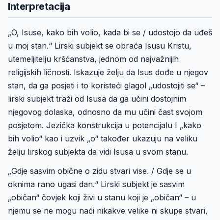
Interpretacija
„O, Isuse, kako bih volio, kada bi se / udostojo da uđeš
u moj stan.“ Lirski subjekt se obraća Isusu Kristu,
utemeljitelju kršćanstva, jednom od najvažnijih
religijskih ličnosti. Iskazuje želju da Isus dođe u njegov
stan, da ga posjeti i to koristeći glagol „udostojiti se“ –
lirski subjekt traži od Isusa da ga učini dostojnim
njegovog dolaska, odnosno da mu učini čast svojom
posjetom. Jezička konstrukcija u potencijalu I „kako
bih volio“ kao i uzvik „o“ također ukazuju na veliku
želju lirskog subjekta da vidi Isusa u svom stanu.
„Gdje sasvim obične o zidu stvari vise. / Gdje se u
oknima rano ugasi dan.“ Lirski subjekt je sasvim
„običan“ čovjek koji živi u stanu koji je „običan“ – u
njemu se ne mogu naći nikakve velike ni skupe stvari,