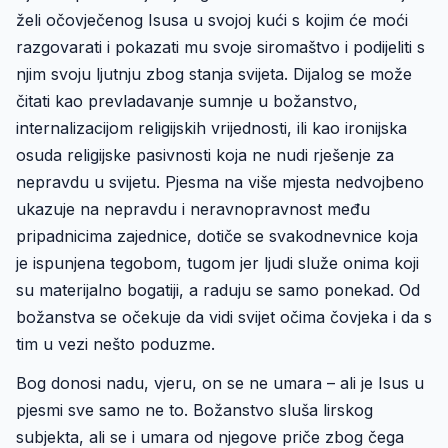
želi očovječenog Isusa u svojoj kući s kojim će moći
razgovarati i pokazati mu svoje siromaštvo i podijeliti s
njim svoju ljutnju zbog stanja svijeta. Dijalog se može
čitati kao prevladavanje sumnje u božanstvo,
internalizacijom religijskih vrijednosti, ili kao ironijska
osuda religijske pasivnosti koja ne nudi rješenje za
nepravdu u svijetu. Pjesma na više mjesta nedvojbeno
ukazuje na nepravdu i neravnopravnost među
pripadnicima zajednice, dotiče se svakodnevnice koja
je ispunjena tegobom, tugom jer ljudi služe onima koji
su materijalno bogatiji, a raduju se samo ponekad. Od
božanstva se očekuje da vidi svijet očima čovjeka i da s
tim u vezi nešto poduzme.
Bog donosi nadu, vjeru, on se ne umara – ali je Isus u
pjesmi sve samo ne to. Božanstvo sluša lirskog
subjekta, ali se i umara od njegove priče zbog čega