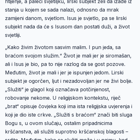
htijenje, a paleći svjetiljku, lirski subjekt želi da izađe iz
stanja u kojem se sada nalazi, odnosno da mrak
zamijeni danom, svjetlom. Isus je svjetlo, pa se lirski
subjekt nada da će s Isusom dan postati duži, a život
svjetliji.
„Kako živim životom sasvim malim. I pun jeda, sa
braćom svojom služim.“ Život je mali jer je siromašan,
ali i Isus je bio, pa to nije razlog da se gost pozove.
Međutim, život je mali i jer je ispunjen jedom. Lirski
subjekt je ogorčen, ljut i nezadovoljan jer ne živi bolje.
„Služiti“ je glagol koji označava potčinjenost,
robovanje nekome. U religijskom kontekstu, riječ
„brat“ opisuje čovjeka koji ima ista religijska uvjerenja i
koji je dio iste crkve. „Služiti s braćom“ znači biti sluga
Bogu s, u ovom slučaju, ostalim pripadnicima
kršćanstva, ali služiti suprotno kršćanskoj blagosti –