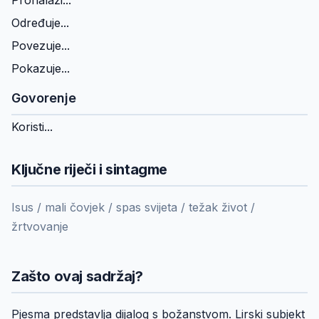
Pronalazi...
Određuje...
Povezuje...
Pokazuje...
Govorenje
Koristi...
Ključne riječi i sintagme
Isus / mali čovjek / spas svijeta / težak život /
žrtvovanje
Zašto ovaj sadržaj?
Pjesma predstavlja dijalog s božanstvom. Lirski subjekt