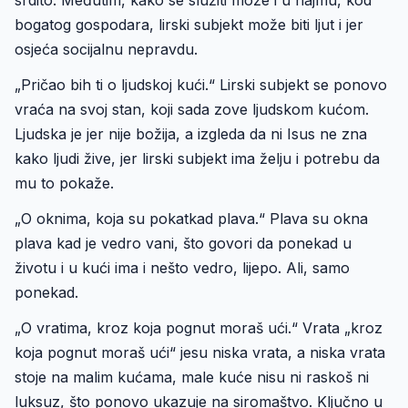
srdito. Međutim, kako se služiti može i u najmu, kod
bogatog gospodara, lirski subjekt može biti ljut i jer
osjeća socijalnu nepravdu.
„Pričao bih ti o ljudskoj kući.“ Lirski subjekt se ponovo
vraća na svoj stan, koji sada zove ljudskom kućom.
Ljudska je jer nije božija, a izgleda da ni Isus ne zna
kako ljudi žive, jer lirski subjekt ima želju i potrebu da
mu to pokaže.
„O oknima, koja su pokatkad plava.“ Plava su okna
plava kad je vedro vani, što govori da ponekad u
životu i u kući ima i nešto vedro, lijepo. Ali, samo
ponekad.
„O vratima, kroz koja pognut moraš ući.“ Vrata „kroz
koja pognut moraš ući“ jesu niska vrata, a niska vrata
stoje na malim kućama, male kuće nisu ni raskoš ni
luksuz, što ponovo ukazuje na siromaštvo. Ključno u