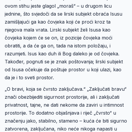
ovom stihu jeste glagol „moraš“ – u drugom licu
jednine, što svjedoči da se lirski subjekt obraća Isusu
zamišljajući ga kao čovjeka koji će proći kroz ta
njegova mala vrata. Lirski subjekt želi Isusa kao
čovjeka kojem će se on, iz pozicije čovjeka moći
obratiti, a da će ga on, tada na istom položaju, i
razumjeti. Isus kao duh ili Bog daleko je od čovjeka.
Također, pognuti se je znak poštovanja; lirski subjekt
od Isusa očekuje da poštuje prostor u koji ulazi, kao
da je i to sveti prostor.
„O bravi, koja se čvrsto zaključava.“ „Zaključati bravu“
znači obezbijediti sigurnost prostorije, ali i zaključati
privatnost, tajne, ne dati nekome da zaviri u intimnost
prostorije. To dodatno objašnjava i riječ „čvrsto“ u
značenju jako, stabilno, stameno – kuća će biti sigurno
zatvorena, zaključana, niko neće nikoga napasti u