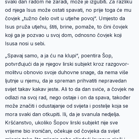
svaki dan radom ne zaradi, može je izgubiti. Za razliku
od njega Isus može ostati spavati, no prije toga će mu
čovjek „tužno čelo ovit u utjehe povoj“. Umjesto da
Isus pruža utjehu, štiti, brine, pomaže, to čini čovjek
koji ga je pozvao u svoj dom, odnosno čovjek koji
Isusa nosi u sebi.
„Spavaj samo, a ja ću na klupi“, poentira Šop,
potvrđujući da je njegov lirski subjekt kroz razgovor-
molitvu obnovio svoje duhovne snage, da nema više
ljutnje u njemu, da je spreman prihvatiti nepravedan
svijet takav kakav jeste. Ali to da dan sviće, a čovjek ne
odlazi na svoj rad, nego ostaje i on da spava, također
može značiti i odustajanje od svijeta i postelje koja se
mora svaki dan otkupiti. Ili, da je svanula nedjelja.
Kršćanstvo, ukoliko Šopov lirski subjekt nije sve
vrijeme bio ironičan, očekuje od čovjeka da svijet