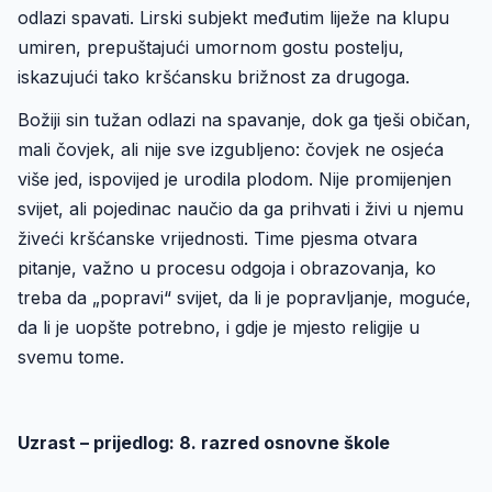
odlazi spavati. Lirski subjekt međutim liježe na klupu
umiren, prepuštajući umornom gostu postelju,
iskazujući tako kršćansku brižnost za drugoga.
Božiji sin tužan odlazi na spavanje, dok ga tješi običan,
mali čovjek, ali nije sve izgubljeno: čovjek ne osjeća
više jed, ispovijed je urodila plodom. Nije promijenjen
svijet, ali pojedinac naučio da ga prihvati i živi u njemu
živeći kršćanske vrijednosti. Time pjesma otvara
pitanje, važno u procesu odgoja i obrazovanja, ko
treba da „popravi“ svijet, da li je popravljanje, moguće,
da li je uopšte potrebno, i gdje je mjesto religije u
svemu tome.
Uzrast – prijedlog: 8. razred osnovne škole