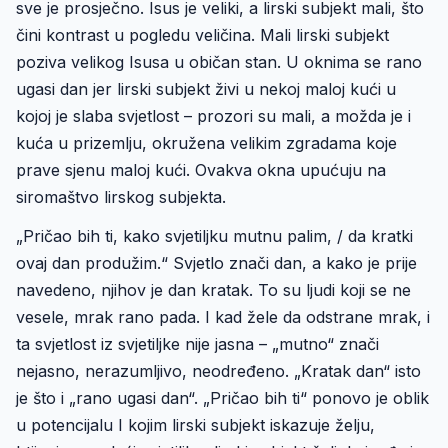
sve je prosječno. Isus je veliki, a lirski subjekt mali, što
čini kontrast u pogledu veličina. Mali lirski subjekt
poziva velikog Isusa u običan stan. U oknima se rano
ugasi dan jer lirski subjekt živi u nekoj maloj kući u
kojoj je slaba svjetlost – prozori su mali, a možda je i
kuća u prizemlju, okružena velikim zgradama koje
prave sjenu maloj kući. Ovakva okna upućuju na
siromaštvo lirskog subjekta.
„Pričao bih ti, kako svjetiljku mutnu palim, / da kratki
ovaj dan produžim.“ Svjetlo znači dan, a kako je prije
navedeno, njihov je dan kratak. To su ljudi koji se ne
vesele, mrak rano pada. I kad žele da odstrane mrak, i
ta svjetlost iz svjetiljke nije jasna – „mutno“ znači
nejasno, nerazumljivo, neodređeno. „Kratak dan“ isto
je što i „rano ugasi dan“. „Pričao bih ti“ ponovo je oblik
u potencijalu I kojim lirski subjekt iskazuje želju,