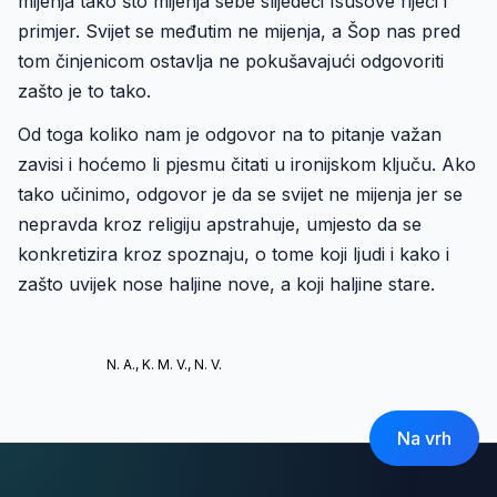
mijenja tako što mijenja sebe slijedeći Isusove riječi i
primjer. Svijet se međutim ne mijenja, a Šop nas pred
tom činjenicom ostavlja ne pokušavajući odgovoriti
zašto je to tako.
Od toga koliko nam je odgovor na to pitanje važan
zavisi i hoćemo li pjesmu čitati u ironijskom ključu. Ako
tako učinimo, odgovor je da se svijet ne mijenja jer se
nepravda kroz religiju apstrahuje, umjesto da se
konkretizira kroz spoznaju, o tome koji ljudi i kako i
zašto uvijek nose haljine nove, a koji haljine stare.
N. A., K. M. V., N. V.
Na vrh