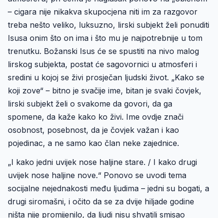
– cigara nije nikakva skupocjena niti im za razgovor
treba nešto veliko, luksuzno, lirski subjekt želi ponuditi
Isusa onim što on ima i što mu je najpotrebnije u tom
trenutku. Božanski Isus će se spustiti na nivo malog
lirskog subjekta, postat će sagovornici u atmosferi i
sredini u kojoj se živi prosječan ljudski život. „Kako se
koji zove“ – bitno je svačije ime, bitan je svaki čovjek,
lirski subjekt želi o svakome da govori, da ga
spomene, da kaže kako ko živi. Ime ovdje znači
osobnost, posebnost, da je čovjek važan i kao
pojedinac, a ne samo kao član neke zajednice.
„I kako jedni uvijek nose haljine stare. / I kako drugi
uvijek nose haljine nove.“ Ponovo se uvodi tema
socijalne nejednakosti među ljudima – jedni su bogati, a
drugi siromašni, i očito da se za dvije hiljade godine
ništa nije promijenilo, da ljudi nisu shvatili smisao