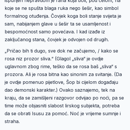
ispunjen nepravdom je rana koja boli, pod čelom, na
koje se ne spušta blaga ruka nego šešir, kao simbol
formalnog otuđenja. Čovjek koga boli stanje svijeta je
sam, nabijanjem glave u šešir ta se usamljenost i
bespomoćnost samo povećava. I kad izađe iz
zaključanog stana, čovjek je odvojen od drugih.
„Pričao bih ti dugo, sve dok ne začujemo, / kako se
rosa niz prozor sliva.“ (Glagol „sliva“ je ovdje
uglavnom zbog rime, teško da se rosa baš „sliva“ s
prozora. Ali je rosa bitna kao sinonim za svitanje. (Da
je ovdje pomenuo pijetlove, Šop bi cijelom događaju
dao demonski karakter.) Ovako saznajemo, tek na
kraju, da se zamišljeni razgovor odvijao po noći, pa se
time može objasniti slabost lirskog subjekta, potreba
da se obrati Isusu za pomoć. Noć je vrijeme sumnje i
straha.