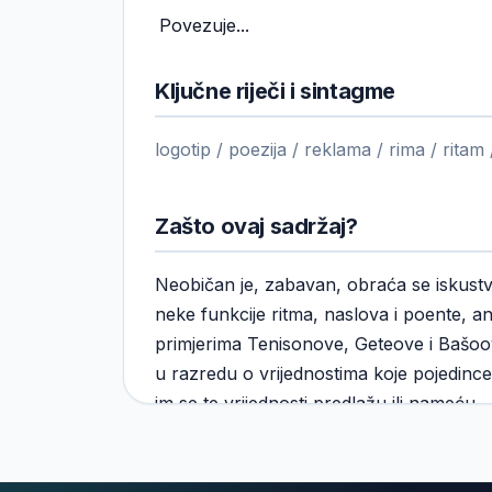
Povezuje...
Ključne riječi i sintagme
logotip / poezija / reklama / rima / ritam
Zašto ovaj sadržaj?
Neobičan je, zabavan, obraća se iskust
neke funkcije ritma, naslova i poente, 
primjerima Tenisonove, Geteove i Bašoo
u razredu o vrijednostima koje pojedince
im se te vrijednosti predlažu ili nameću.
Uzrast – prijedlog: 8. razred osnovne 