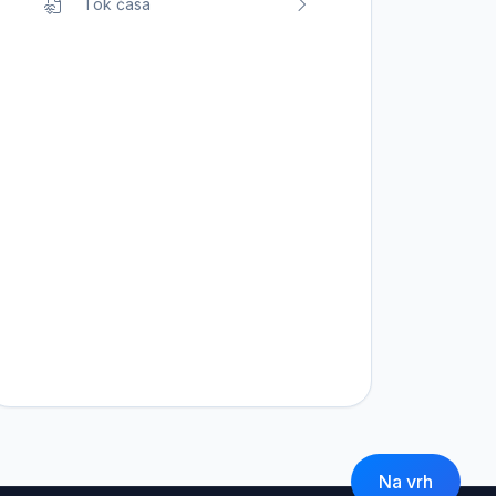
Tok časa
Na vrh