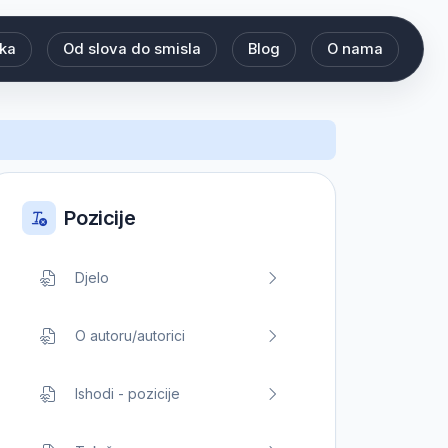
eka
Od slova do smisla
Blog
O nama
Pozicije
Djelo
O autoru/autorici
Ishodi - pozicije