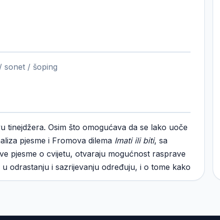
 / sonet / šoping
vu tinejdžera. Osim što omogućava da se lako uoče
analiza pjesme i Fromova dilema
Imati ili biti
, sa
ve pjesme o cvijetu, otvaraju mogućnost rasprave
 u odrastanju i sazrijevanju određuju, i o tome kako
škole