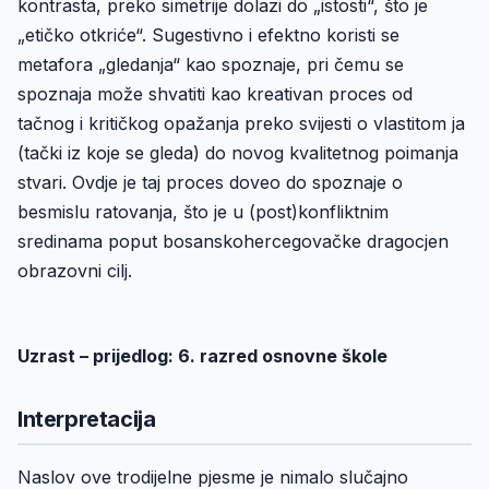
kontrasta, preko simetrije dolazi do „istosti“, što je
„etičko otkriće“. Sugestivno i efektno koristi se
metafora „gledanja“ kao spoznaje, pri čemu se
spoznaja može shvatiti kao kreativan proces od
tačnog i kritičkog opažanja preko svijesti o vlastitom ja
(tački iz koje se gleda) do novog kvalitetnog poimanja
stvari. Ovdje je taj proces doveo do spoznaje o
besmislu ratovanja, što je u (post)konfliktnim
sredinama poput bosanskohercegovačke dragocjen
obrazovni cilj.
Uzrast – prijedlog: 6. razred osnovne škole
Interpretacija
Naslov ove trodijelne pjesme je nimalo slučajno