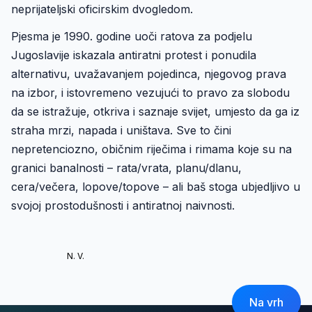
neprijateljski oficirskim dvogledom.
Pjesma je 1990. godine uoči ratova za podjelu
Jugoslavije iskazala antiratni protest i ponudila
alternativu, uvažavanjem pojedinca, njegovog prava
na izbor, i istovremeno vezujući to pravo za slobodu
da se istražuje, otkriva i saznaje svijet, umjesto da ga iz
straha mrzi, napada i uništava. Sve to čini
nepretenciozno, običnim riječima i rimama koje su na
granici banalnosti – rata/vrata, planu/dlanu,
cera/večera, lopove/topove – ali baš stoga ubjedljivo u
svojoj prostodušnosti i antiratnoj naivnosti.
N. V.
Na vrh