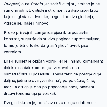
Dvogled
, a ne
Durbin
; jer sadrži dvojinu, smisao je ne
samo predmet, optički instrument sa dvije cijevi kroz
koje se gleda sa dva oka, nego i kao dva gledanja,
vidjeće se, naše i njihovo.
Preko prisvojnih zamjenica pjesnik uspostavlja
kontrast, sugeriše da su dva pogleda suprotstavljena;
to mu je bitno toliko da „naš/njihov“ uvijek piše
verzalom.
Lirski subjekt je običan vojnik, jer je i njemu komandant
daleko, na dalekom bregu (vjerovatno na
osmatračnici, u pozadini). Ispada tako da postoje dvije
daljine; jedna je ova „vertikalna“, po položaju, činu,
moći, a druga je ona po pripadanju naciji, plemenu,
državi (onome čija je vojska).
Dvogled skraćuje, poništava ovu drugu udaljenost;