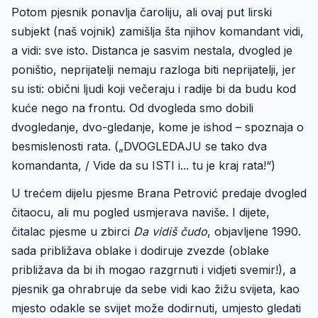
Potom pjesnik ponavlja čaroliju, ali ovaj put lirski
subjekt (naš vojnik) zamišlja šta njihov komandant vidi,
a vidi: sve isto. Distanca je sasvim nestala, dvogled je
poništio, neprijatelji nemaju razloga biti neprijatelji, jer
su isti: obični ljudi koji večeraju i radije bi da budu kod
kuće nego na frontu. Od dvogleda smo dobili
dvogledanje, dvo-gledanje, kome je ishod – spoznaja o
besmislenosti rata. („DVOGLEDAJU se tako dva
komandanta, / Vide da su ISTI i... tu je kraj rata!“)
U trećem dijelu pjesme Brana Petrović predaje dvogled
čitaocu, ali mu pogled usmjerava naviše. I dijete,
čitalac pjesme u zbirci
Da vidiš čudo
, objavljene 1990.
sada približava oblake i dodiruje zvezde (oblake
približava da bi ih mogao razgrnuti i vidjeti svemir!), a
pjesnik ga ohrabruje da sebe vidi kao žižu svijeta, kao
mjesto odakle se svijet može dodirnuti, umjesto gledati