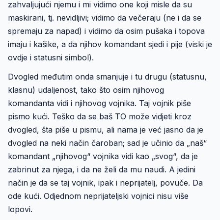
zahvaljujući njemu i mi vidimo one koji misle da su
maskirani, tj. nevidljivi; vidimo da večeraju (ne i da se
spremaju za napad) i vidimo da osim pušaka i topova
imaju i kašike, a da njihov komandant sjedi i pije (viski je
ovdje i statusni simbol).
Dvogled međutim onda smanjuje i tu drugu (statusnu,
klasnu) udaljenost, tako što osim njihovog
komandanta vidi i njihovog vojnika. Taj vojnik piše
pismo kući. Teško da se baš TO može vidjeti kroz
dvogled, šta piše u pismu, ali nama je već jasno da je
dvogled na neki način čaroban; sad je učinio da „naš“
komandant „njihovog“ vojnika vidi kao „svog“, da je
zabrinut za njega, i da ne želi da mu naudi. A jedini
način je da se taj vojnik, ipak i neprijatelj, povuče. Da
ode kući. Odjednom neprijateljski vojnici nisu više
lopovi.