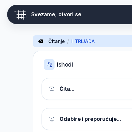
Svezame, otvori se
Čitanje
/
II TRIJADA
Ishodi
Čita...
Odabire i preporučuje...