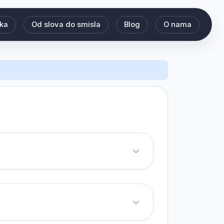
eka
Od slova do smisla
Blog
O nama