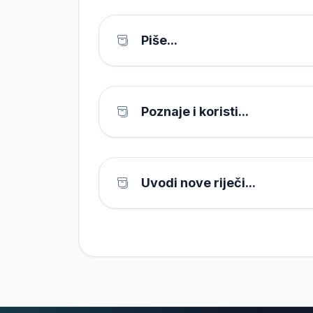
Piše...
Poznaje i koristi...
Uvodi nove riječi...