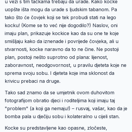
u vezi s tim tačkama trebaju da urade. Kako kocke
uopšte išta mogu da urade s ljudskim tabanom. Pa
tako što će čovjek koji se tek probudi stati na lego
kocku! (Kome se to već nije dogodilo?) Naslov, oni
imaju plan, prikazuje kockice kao da su one te koje
smišljaju kako da iznenade i povrijede čovjeka, ali u
stvarnosti, kocke naravno da to ne čine. Ne postoji
plan, postoji nešto suprotno od plana: lijenost,
zaboravnost, neodgovornost, u pravilu djeteta koje ne
sprema svoju sobu. I djeteta koje ima sklonost da
krivicu prebaci na druge.
Tako sad znamo da se umjetnik ovom duhovitom
fotografijom obratio djeci i roditeljima koji imaju taj
"problem" (a koji ga nemaju!) – rusvaj, vašar, kao da je
bomba pala u dječiju sobu i kolateralno u cijeli stan.
Kocke su predstavljene kao opasne, zločeste,