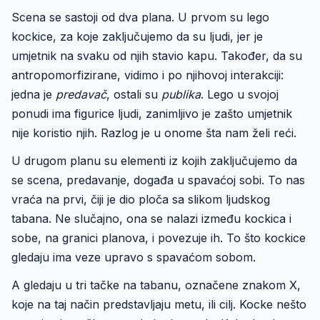
Scena se sastoji od dva plana. U prvom su lego
kockice, za koje zaključujemo da su ljudi, jer je
umjetnik na svaku od njih stavio kapu. Također, da su
antropomorfizirane, vidimo i po njihovoj interakciji:
jedna je
predavač
, ostali su
publika
. Lego u svojoj
ponudi ima figurice ljudi, zanimljivo je zašto umjetnik
nije koristio njih. Razlog je u onome šta nam želi reći.
U drugom planu su elementi iz kojih zaključujemo da
se scena, predavanje, događa u spavaćoj sobi. To nas
vraća na prvi, čiji je dio ploča sa slikom ljudskog
tabana. Ne slučajno, ona se nalazi između kockica i
sobe, na granici planova, i povezuje ih. To što kockice
gledaju ima veze upravo s spavaćom sobom.
A gledaju u tri tačke na tabanu, označene znakom X,
koje na taj način predstavljaju metu, ili cilj. Kocke nešto