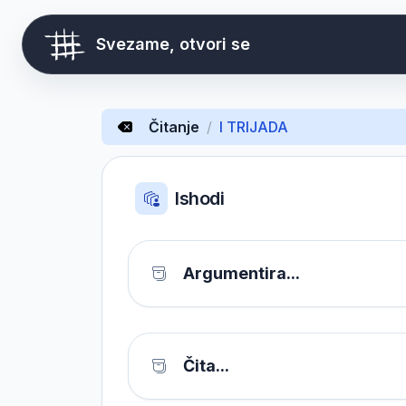
Svezame, otvori se
Čitanje
/
I TRIJADA
Ishodi
Argumentira...
Čita...