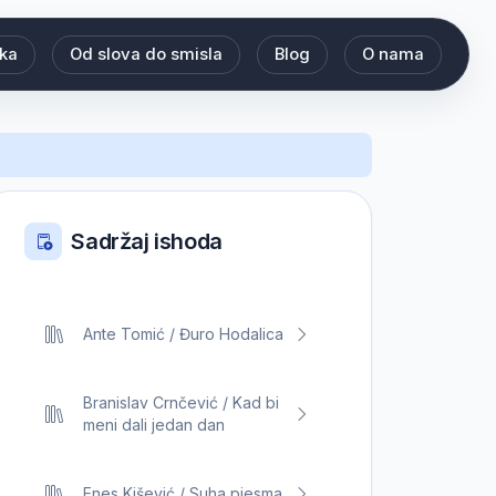
eka
Od slova do smisla
Blog
O nama
Sadržaj ishoda
Ante Tomić / Đuro Hodalica
Branislav Crnčević / Kad bi
meni dali jedan dan
Enes Kišević / Suha pjesma