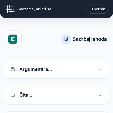
Izbornik
Svezame, otvori se
Sadržaj ishoda
Argumentira...
Čita...