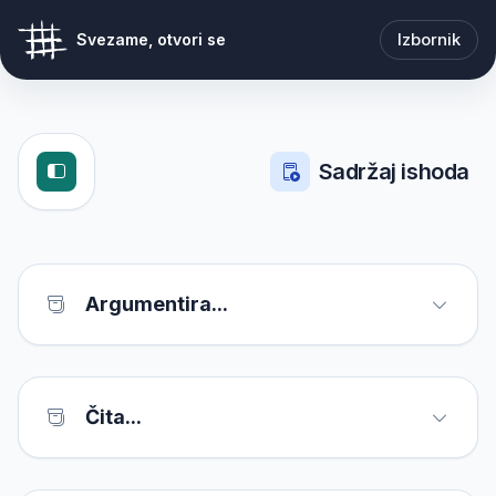
Izbornik
Svezame, otvori se
Sadržaj ishoda
Argumentira...
Čita...