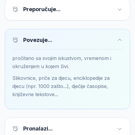
Preporučuje...
Povezuje...
pročitano sa svojim iskustvom, vremenom i
okruženjem u kojem živi.
Slikovnice, priče za djecu, enciklopedije za
djecu (npr. 1000 zašto...), dječije časopise,
književne tekstove...
Pronalazi...