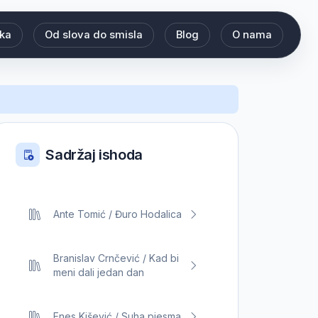
eka
Od slova do smisla
Blog
O nama
Sadržaj ishoda
Ante Tomić / Đuro Hodalica
Branislav Crnčević / Kad bi
meni dali jedan dan
Enes Kišević / Suha pjesma