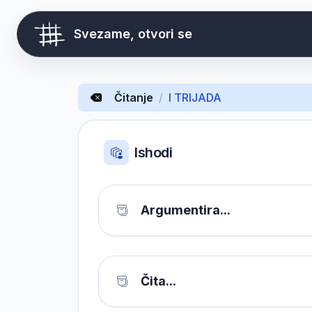
Svezame, otvori se
Čitanje
/
I TRIJADA
Ishodi
Argumentira...
Čita...