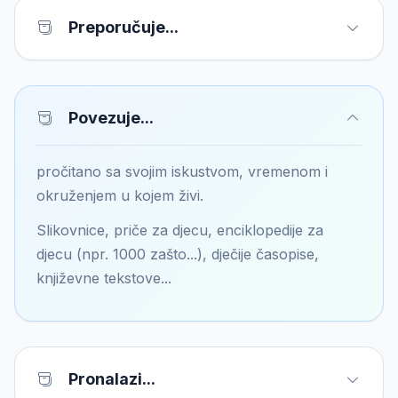
Preporučuje...
Povezuje...
pročitano sa svojim iskustvom, vremenom i
okruženjem u kojem živi.
Slikovnice, priče za djecu, enciklopedije za
djecu (npr. 1000 zašto...), dječije časopise,
književne tekstove...
Pronalazi...