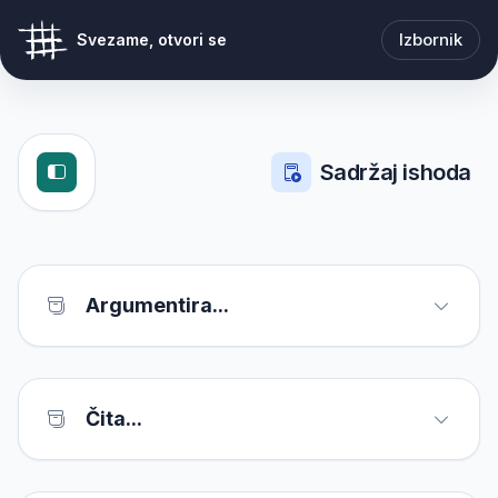
Izbornik
Svezame, otvori se
Sadržaj ishoda
Argumentira...
Čita...