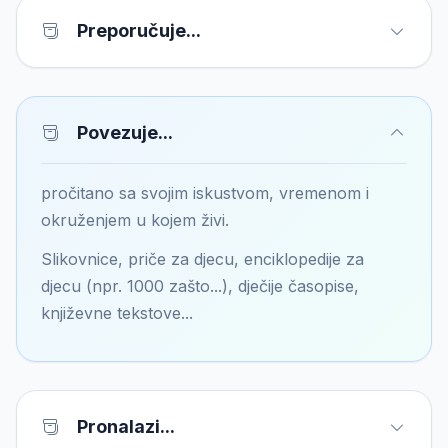
Preporučuje...
Povezuje...
pročitano sa svojim iskustvom, vremenom i
okruženjem u kojem živi.
Slikovnice, priče za djecu, enciklopedije za
djecu (npr. 1000 zašto...), dječije časopise,
književne tekstove...
Pronalazi...