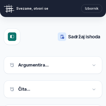
Izbornik
Svezame, otvori se
Sadržaj ishoda
Argumentira...
Čita...