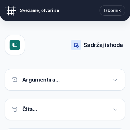
Izbornik
Svezame, otvori se
Sadržaj ishoda
Argumentira...
Čita...