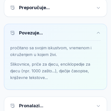
Preporučuje...
Povezuje...
pročitano sa svojim iskustvom, vremenom i
okruženjem u kojem živi.
Slikovnice, priče za djecu, enciklopedije za
djecu (npr. 1000 zašto...), dječije časopise,
književne tekstove...
Pronalazi...