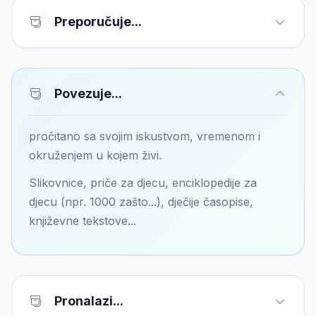
Preporučuje...
Povezuje...
pročitano sa svojim iskustvom, vremenom i
okruženjem u kojem živi.
Slikovnice, priče za djecu, enciklopedije za
djecu (npr. 1000 zašto...), dječije časopise,
književne tekstove...
Pronalazi...