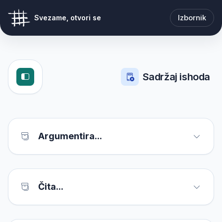
Izbornik
Svezame, otvori se
Sadržaj ishoda
Argumentira...
Čita...