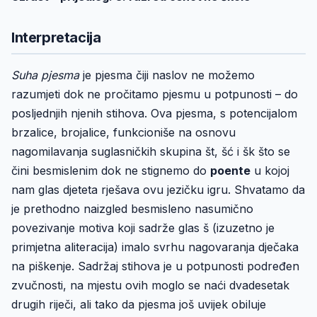
Interpretacija
Suha pjesma
je pjesma čiji naslov ne možemo
razumjeti dok ne pročitamo pjesmu u potpunosti – do
posljednjih njenih stihova. Ova pjesma, s potencijalom
brzalice, brojalice, funkcioniše na osnovu
nagomilavanja suglasničkih skupina št, šć i šk što se
čini besmislenim dok ne stignemo do
poente
u kojoj
nam glas djeteta rješava ovu jezičku igru. Shvatamo da
je prethodno naizgled besmisleno nasumično
povezivanje motiva koji sadrže glas š (izuzetno je
primjetna aliteracija) imalo svrhu nagovaranja dječaka
na piškenje. Sadržaj stihova je u potpunosti podređen
zvučnosti, na mjestu ovih moglo se naći dvadesetak
drugih riječi, ali tako da pjesma još uvijek obiluje