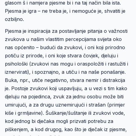
glasom š i namjera pjesme bi i na taj način bila ista.
Pjesma je igra – ne treba je, i nemoguće je, shvatiti je
ozbiljno.
Pjesma je inspiracija za postavljanje pitanja o važnosti
zvukova u našim vlastitim percepcijama svijeta oko
nas općenito – budući da zvukovi, i oni koji prirodno
potiču iz prirode, i oni koje stvara čovjek, djeluju i
psihološki (zvukovi nas mogu i oraspoložiti i rastužiti i
iznervirati), i spoznajno, a utiču i na naše ponašanje.
Buka, npr., utiče negativno, stvara nemir i distrakcija
je. Postoje zvukovi koji uspavljuju, a u vezi s tim kako
djeluju na pojedinca, zvuk za jednu osobu može biti
umirujući, a za drugu uznemirujući i strašan (primjer
kiše i grmljavine). Šuškanje/šuštanje ili zvukovi vode,
kod jednog bi dječaka mogli prizvati potrebu za
piškenjem, a kod drugog, kao što je dječak iz pjesme,