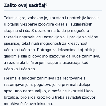
Zašto ovaj sadržaj?
Tekst je igra, zabavan je, koristan i upotrebljiv kada je
u pitanju vježbanje izgovora glasa š i suglasničkih
skupina št i šć. S obzirom na to da je moguće u
razredu napraviti igru nastavljanja ili pravljenja slične
pjesmice, tekst nudi mogućnosti za kreativnost
učenica i učenika. Potraga za leksemima koji obiluju
glasom š bila bi dovoljno izazovna da bude zanimljiva,
a rezultirala bi širenjem raspona asocijacija kod
učenika i učenica.
Pjesma je također zanimljiva i za recitovanje s
razumijevanjem, pogotovo jer u prvi mah djeluje
apsolutno nerazumljivo, a može se iskoristiti i kao
brzalica, brojalica kroz koju treba savladati izgovor
mnoštva šuškavih leksema.