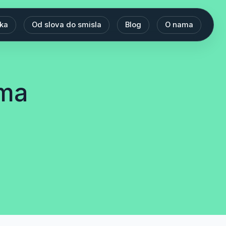
eka
Od slova do smisla
Blog
O nama
ama