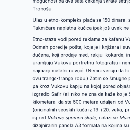
mogućnost da dva sata čekanja skrate šetnjom
Tronošu.
Ulaz u etno-kompleks plaća se 150 dinara, za
Takmičare naplatna kućica ipak još uvek ne 
Etno-staza vodi pored reklame za kafanu Vuk
Odmah pored je pošta, koja je i knjižara i s
dućana, koji prodaje med, rakiju, kokarde, i
uramljuju Vukovu portretnu fotografiju i nem
najmanji metalni novčić. (Nemci veruju da to
ovu trange-frange robu.) Zatim se šmugne p
pa kroz Vukovu kapiju na kojoj pored objašnj
izgradio Safir (ali niko ne zna da kaže ko je 
kilometara, da ste 600 metara udaljeni od V
(originalnih seoskih kuća iz 19. i 20. veka,
ispred
Vukove spomen škole
, nalazi se
Muze
dizajniranih panela A3 formata na kojima su 