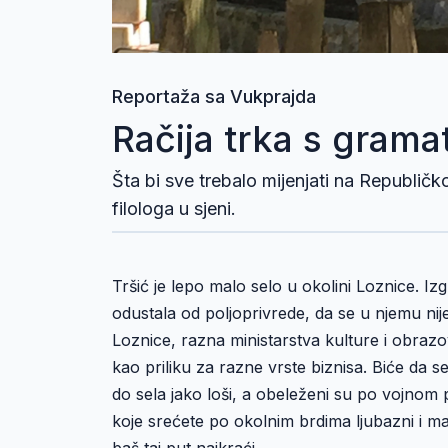
Reportaža sa Vukprajda
Račija trka s gram
Šta bi sve trebalo mijenjati na Republičk
filologa u sjeni.
Tršić je lepo malo selo u okolini Loznice. Iz
odustala od poljoprivrede, da se u njemu nij
Loznice, razna ministarstva kulture i obrazo
kao priliku za razne vrste biznisa. Biće da s
do sela jako loši, a obeleženi su po vojnom 
koje srećete po okolnim brdima ljubazni i m
baš taj put najkraći.