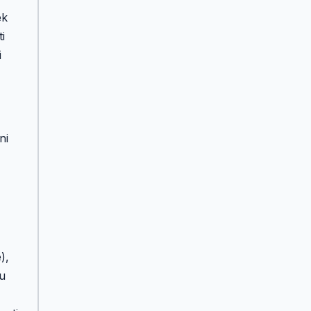
ek
i
i
ni
),
 u