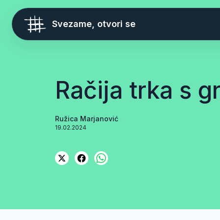
Svezame, otvori se
Račija trka s 
Ružica Marjanović
19.02.2024