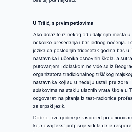
U Tršić, s prvim petlovima
Ako dolazite iz nekog od udaljenijih mesta 
nekoliko presedanja i bar jednog noćenja. T
jezika da poslednjih tridesetak godina baš u
nastavnika i učenika osnovnih škola, a sutrad
putovanjem i dolaskom ne vide se iz Beograda,
organizatora tradicionalnog tršićkog majskog 
nastavnika koji su u nedelju ustali pre zore 
spiskovima na staklu ulaznih vrata škole u T
odgovarati na pitanja iz test-radionice prof
za srpski jezik.
Dobro, ove godine je raspored po učionicama
koja ovaj tekst potpisuje videla da je raspo