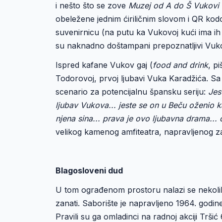
i nešto što se zove
Muzej od A do Š Vukovi 
obeležene jednim ćiriličnim slovom i QR kod
suvenirnicu (na putu ka Vukovoj kući ima ih n
su naknadno doštampani prepoznatljivi Vukov
Ispred kafane Vukov gaj (
food and drink
, p
Todorovoj, prvoj ljubavi Vuka Karadžića. 
scenario za potencijalnu špansku seriju:
Jes
ljubav Vukova... jeste se on u Beču oženio k
njena sina... prava je ovo ljubavna drama...
velikog kamenog amfiteatra, napravljenog 
Blagosloveni dud
U tom ograđenom prostoru nalazi se nekoliko 
zanati. Saborište je napravljeno 1964. godin
Pravili su ga omladinci na radnoj akciji Trš