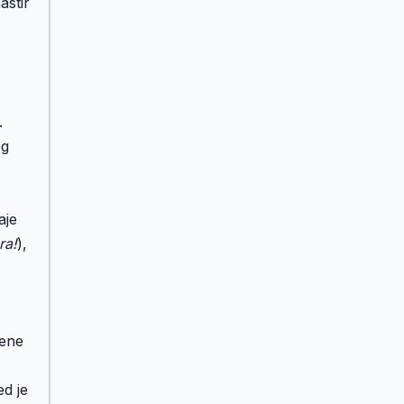
astir
.
og
aje
ra!
),
jene
ed je