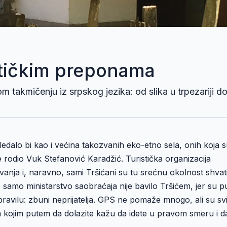
atičkim preponama
om takmičenju iz srpskog jezika: od slika u trpezariji d
gledalo bi kao i većina takozvanih eko-etno sela, onih koja 
e rodio Vuk Stefanović Karadžić. Turistička organizacija
vanja i, naravno, sami Tršićani su tu srećnu okolnost shvati
e samo ministarstvo saobraćaja nije bavilo Tršićem, jer su p
pravilu: zbuni neprijatelja. GPS ne pomaže mnogo, ali su sv
a kojim putem da dolazite kažu da idete u pravom smeru i da