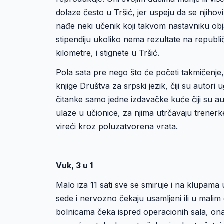
dolaze često u Tršić, jer uspeju da se njihov
nađe neki učenik koji takvom nastavniku obja
stipendiju ukoliko nema rezultate na republi
kilometre, i stignete u Tršić.
Pola sata pre nego što će početi takmičenje
knjige Društva za srpski jezik, čiji su auto
čitanke samo jedne izdavačke kuće čiji su a
ulaze u učionice, za njima utrčavaju trenerk
vireći kroz poluzatvorena vrata.
Vuk, 3 u 1
Malo iza 11 sati sve se smiruje i na klupama 
sede i nervozno čekaju usamljeni ili u malim
bolnicama čeka ispred operacionih sala, ona