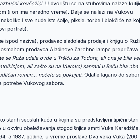
azbučni kovčežići
. U dvorištu se na stubovima nalaze kutij
om (i on ima neradno vreme). Dalje se nailazi na Vukovu
ekoliko i sve nude iste šolje, piksle, torbe i blokčiće na ko
i portreti).
iše ispod naziva), prodavac sladoleda prodaje i knjigu o Ruži
Sa osmehom prodavca Aladinove čarobne lampe prepričava
te se Ruža udala ovde u Tršiću za Todora, ali ona je bila vel
atolkinjom, ali zašto su na Vukovoj sahrani u Beču bila oba
 odličan roman... nećete se pokajati.
Odatle lagano do sabori
za potrebe Vukovog sabora.
starih seoskih kuća u kojima su predstavljeni tipični stari
e u okviru obeležavanja stogodišnjice smrti Vuka Karadžića.
ić 64, a 1987. godine, u vreme proslave Dva veka Vuka (200