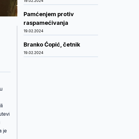
19.02.2024
Pamćenjem protiv
raspamećivanja
19.02.2024
Branko Ćopić, četnik
19.02.2024
o
su
li
utevi
i
 je