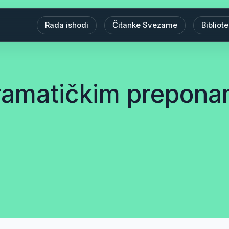
Rada ishodi
Čitanke Svezame
Bibliot
gramatičkim prepon