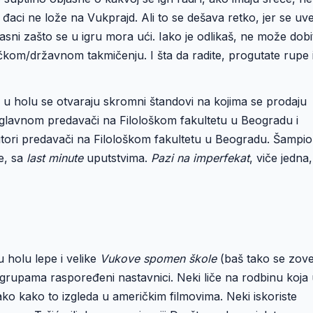
i đaci ne lože na Vukprajd. Ali to se dešava retko, jer se uv
sni zašto se u igru mora ući. Iako je odlikaš, ne može dobit
čkom/državnom takmičenju. I šta da radite, progutate rupe 
, u holu se otvaraju skromni štandovi na kojima se prodaju
ri uglavnom predavači na Filološkom fakultetu u Beogradu i
utori predavači na Filološkom fakultetu u Beogradu. Šampio
e, sa
last minute
uputstvima.
Pazi na imperfekat
, viče jedna,
u holu lepe i velike
Vukove spomen škole
(baš tako se zove
 grupama raspoređeni nastavnici. Neki liče na rodbinu koja
ko kako to izgleda u američkim filmovima. Neki iskoriste