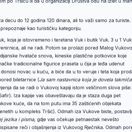
 po Tršiću ili da u organizaciji Društva odu na izlet u man
 decu do 12 godina 120 dinara, ali to važi samo za turiste.
prepoznaje kao turističku kategoriju.
, koja je istovremeno i teretana Vuk i butik Vuk. 3 u 1 Vuk
uvenirnica, ali ne radi. Potom se prolazi pored Malog Vukov
ndijanske hvatače snova, kineske plastične potkovice koje
ačke tradicionalne figurice praseta u čija je leđa udenut
 donosi novac u kuću, a biće da u to veruje i teta koja prod
ored biletarnice (
Ja sam nastavnica koja je dovela takmiča
enja da se radi o Vukovoj kapiji istom veličinom slova piše:
Safir). Iza kapije vas obaveštavaju da je staza duga pet
ukove kuće, da na tom putu ima 35 zaštićenih objekata
 prenetih u kompleks Tršić). Odmah iza Vukove biste, postavl
j jezika i pisma
, gdje vas očekuje petnaestak nevešto
ispisane reči i objašnjenja iz Vukovog Rječnika. Odmah por