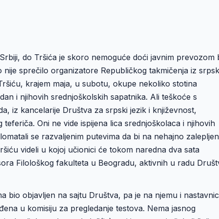
u Srbiji, do Tršića je skoro nemoguće doći javnim prevozom
o nije sprečilo organizatore Republičkog takmičenja iz srps
 Tršiću, krajem maja, u subotu, okupe nekoliko stotina
an i njihovih srednjoškolskih sapatnika. Ali teškoće s
 iz kancelarije Društva za srpski jezik i književnost,
teferiča. Oni ne vide ispijena lica srednjoškolaca i njihovih
i lomatali se razvaljenim putevima da bi na nehajno zaleplje
ršiću videli u kojoj učionici će tokom naredna dva sata
esora Filološkog fakulteta u Beogradu, aktivnih u radu Društ
 bio objavljen na sajtu Društva, pa je na njemu i nastavni
ređena u komisiju za pregledanje testova. Nema jasnog