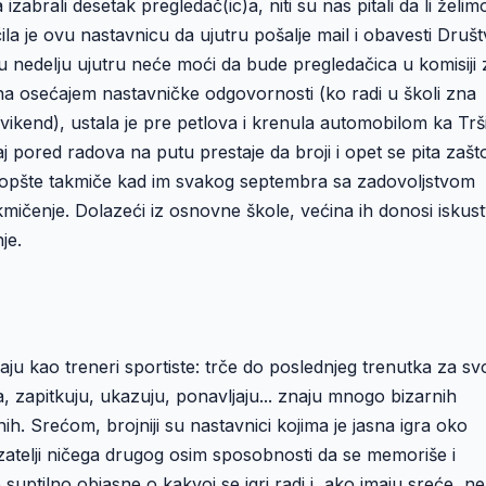
zabrali desetak pregledač(ic)a, niti su nas pitali da li želim
a je ovu nastavnicu da ujutru pošalje mail i obavesti Druš
a u nedelju ujutru neće moći da bude pregledačica u komisiji 
ena osećajem nastavničke odgovornosti (ko radi u školi zna
ikend), ustala je pre petlova i krenula automobilom ka Trš
 pored radova na putu prestaje da broji i opet se pita zašt
uopšte takmiče kad im svakog septembra sa zadovoljstvom
akmičenje. Dolazeći iz osnovne škole, većina ih donosi iskus
je.
aju kao treneri sportiste: trče do poslednjeg trenutka za sv
a, zapitkuju, ukazuju, ponavljaju... znaju mnogo bizarnih
nih. Srećom, brojniji su nastavnici kojima je jasna igra oko
kazatelji ničega drugog osim sposobnosti da se memoriše i
 suptilno objasne o kakvoj se igri radi i, ako imaju sreće, ne