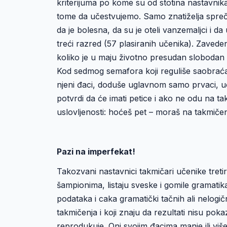
kriterijuma po kome su od stotina nastavnika i
tome da učestvujemo. Samo znatiželja sprečil
da je bolesna, da su je oteli vanzemaljci i d
treći razred (57 plasiranih učenika). Zaved
koliko je u maju životno presudan slobodan v
Kod sedmog semafora koji reguliše saobraćaj
njeni đaci, doduše uglavnom samo prvaci, 
potvrdi da će imati petice i ako ne odu na t
uslovljenosti: hoćeš pet – moraš na takmičen
Pazi na imperfekat!
Takozvani nastavnici takmičari učenike tretir
šampionima, listaju sveske i gomile gramatik
podataka i caka gramatički tačnih ali nelogič
takmičenja i koji znaju da rezultati nisu po
reprodukuje. Oni svojim đacima manje ili više