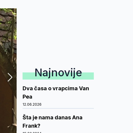
Najnovije
Dva časa o vrapcima Van
Pea
12.06.2026
Šta je nama danas Ana
Frank?