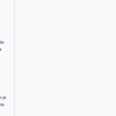
 do
a
 je
pa