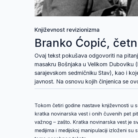
Književnost revizionizma
Branko Ćopić, četn
Ovaj tekst pokušava odgovoriti na pitan
masakru Bošnjaka u Velikom Duboviku (k
sarajevskom sedmičniku Stav), kao i koj
javnost. Na osnovu kojih činjenica se ovo 
Tokom četiri godine nastave književnosti u s
kratka novinarska vest i onih čuvenih pet pi
važnog – zašto. Kratka novinarska vest je sv
medijima i medijskoj manipulaciji izloženi su