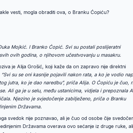
kle vesti, mogla obraditi ova, o Branku Ćopiću?
uka Mojkić. I Branko Ćopić. Svi su postali poslijeratni
a svih ovih godina, o njihovom učestvovanju u masakru.
ziva je Alija Grošić, koji kaže da on zapravo nije direktni
“Svi su se oni kasnije pojavili nakon rata, a ko je vodio n
tog jutra, ko je dao naredbu”, priča Alija. O Ćopiću je čuo, 
e. Ali ga je u selu, među ustanicima, vidjela i prepoznala Al
ičala. Njezino je svjedočenje zabilježeno, priča o Branku
dinjenim Državama.
ga svedok nije poznavao, ali je čuo od osobe čije svedoče
edinjenim Državama overava ovo sećanje iz druge ruke, al