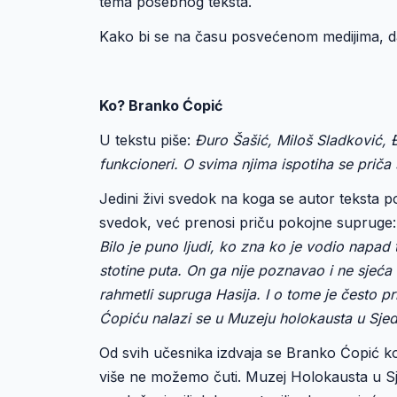
tema posebnog teksta.
Kako bi se na času posvećenom medijima, da
Ko? Branko Ćopić
U tekstu piše:
Đuro Šašić, Miloš Sladković, Đ
funkcioneri. O svima njima ispotiha se prič
Jedini živi svedok na koga se autor teksta po
svedok, već prenosi priču pokojne supruge:
Bilo je puno ljudi, ko zna ko je vodio napad 
stotine puta. On ga nije poznavao i ne sjeća s
rahmetli supruga Hasija. I o tome je često pr
Ćopiću nalazi se u Muzeju holokausta u Sje
Od svih učesnika izdvaja se Branko Ćopić ko
više ne možemo čuti. Muzej Holokausta u Sj