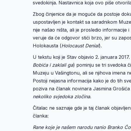
svedokinja. Nastavnica koja ovo piše otvoril
Zbog činjenice da je moguće da postoje dok
uspostavljen je kontakt sa saradnikom Muze
nije našao ništa, ali je prosledio informacije
veruje da će odgovor stići brzo, jer su zapos
Holokausta (
Holocaust Denial
).
U tekstu koji je Stav objavio 2. januara 2017
Bobića i zaklali ga
) pominju se tri svedoka 
Muzeju u Vašingtonu, ali se njihova imena n
Postoji nejasna informacija kako je do tih 
poziva na članak novinara Jasmina Grošića 
nekoliko svjedoka zločina
.
Čitalac ne saznaje gde je taj članak objavlje
članka:
Rane koje je našem narodu nanio Branko Ćopi