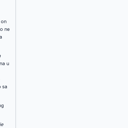
 on
ko ne
a
a
ana u
e
o sa
og
je