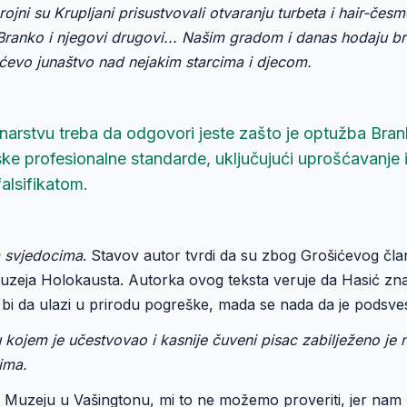
ni su Krupljani prisustvovali otvaranju turbeta i hair-česm
Branko i njegovi drugovi... Našim gradom i danas hodaju br
ićevo junaštvo nad nejakim starcima i djecom.
inarstvu treba da odgovori jeste zašto je optužba Bra
ske profesionalne standarde, uključujući uprošćavanje 
falsifikatom.
m svjedocima
. Stavov autor tvrdi da su zbog Grošićevog čl
!) Muzeja Holokausta. Autorka ovog teksta veruje da Hasić zn
i ne bi da ulazi u prirodu pogreške, mada se nada da je podsve
 u kojem je učestvovao i kasnije čuveni pisac zabilježeno je 
ima.
 Muzeju u Vašingtonu, mi to ne možemo proveriti, jer nam