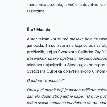
imena nisu poznata, a već ima dovoljno raz
razlozima.
Šta? Masakr
Autor teksta koristi reč
masakr
, koja će ra
genocida. Tri su izvora na koja se poziva o
preživelih, knjiga Svetozara Ćulibrka
Zapisi
Bosanskokrupska opština u narodnooslobodil
tekstova objavljenih u Stavu uglavnom preuzi
Svetozara Ćulibrka objavljen skoro u istom o
O jednoj “francuzici”
Opisujući metež koji je nastao prilikom sukob
zamalo došlo zbog jedne kape: “U ovoj gužv
jedan seljak zamahnu kundakom da ga udari, 