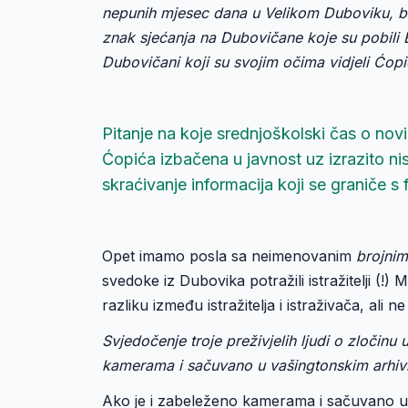
nepunih mjesec dana u Velikom Duboviku, broj
znak sjećanja na Dubovičane koje su pobili 
Dubovičani koji su svojim očima vidjeli Ćop
Pitanje na koje srednjoškolski čas o nov
Ćopića izbačena u javnost uz izrazito ni
skraćivanje informacija koji se graniče s 
Opet imamo posla sa neimenovanim
brojni
svedoke iz Dubovika potražili istražitelji (
razliku između istražitelja i istraživača, al
Svjedočenje troje preživjelih ljudi o zločinu
kamerama i sačuvano u vašingtonskim arhiv
Ako je i zabeleženo kamerama i sačuvano u