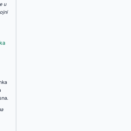
e u
ojni
nka
i
anka
a
sna.
na