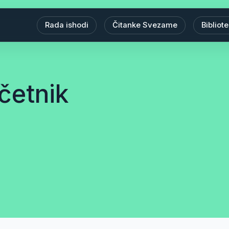
Rada ishodi
Čitanke Svezame
Bibliot
četnik