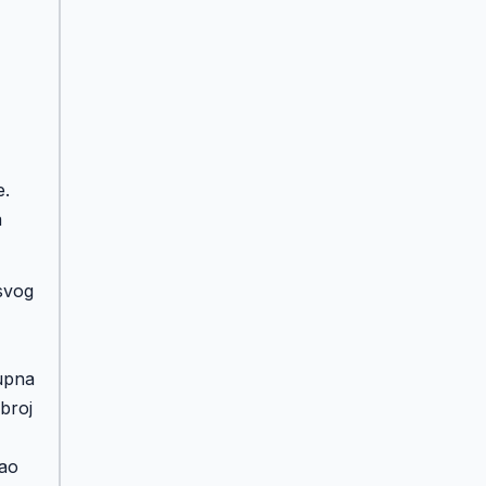
e.
a
svog
tupna
broj
kao