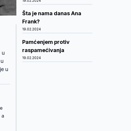
19.02.2024
Šta je nama danas Ana
Frank?
19.02.2024
Pamćenjem protiv
raspamećivanja
 u
19.02.2024
 u
je u
je
 a