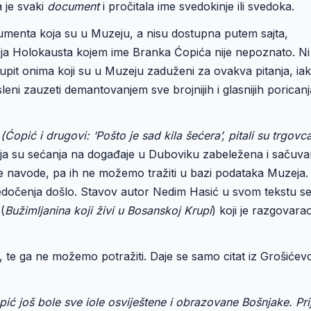
a je svaki
document
i pročitala ime svedokinje ili svedoka.
umenta koja su u Muzeju, a nisu dostupna putem sajta,
ja Holokausta kojem ime Branka Ćopića nije nepoznato. Ni
 i upit onima koji su u Muzeju zaduženi za ovakva pitanja, ia
leni zauzeti demantovanjem sve brojnijih i glasnijih poricanj
.
(Ćopić i drugovi: ‘Pošto je sad kila šećera’, pitali su trgovc
čija su sećanja na događaje u Duboviku zabeležena i sačuv
e navode, pa ih ne možemo tražiti u bazi podataka Muzeja.
svedočenja došlo. Stavov autor Nedim Hasić u svom tekstu s
(
Bužimljanina koji živi u Bosanskoj Krupi
) koji je razgovara
n, te ga ne možemo potražiti. Daje se samo citat iz Grošićev
ć još bole sve iole osviještene i obrazovane Bošnjake. Pri