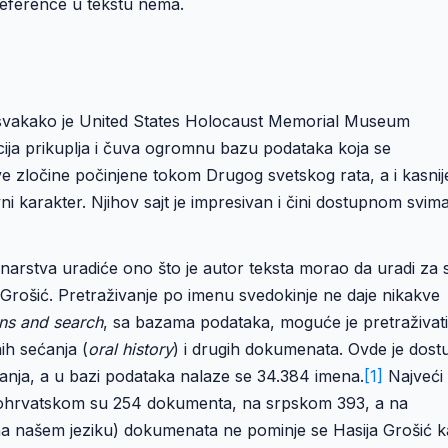
 reference u tekstu nema.
svakako je United States Holocaust Memorial Museum
ucija prikuplja i čuva ogromnu bazu podataka koja se
e zločine počinjene tokom Drugog svetskog rata, a i kasnij
vni karakter. Njihov sajt je impresivan i čini dostupnom svim
narstva uradiće ono što je autor teksta morao da uradi za 
e Grošić. Pretraživanje po imenu svedokinje ne daje nikakve
ns and search
, sa bazama podataka, moguće je pretraživati
nih sećanja (
oral history
) i drugih dokumenata. Ovde je dos
nja, a u bazi podataka nalaze se 34.384 imena.
[1]
Najveći 
kohrvatskom su 254 dokumenta, na srpskom 393, a na
na našem jeziku) dokumenata ne pominje se Hasija Grošić 