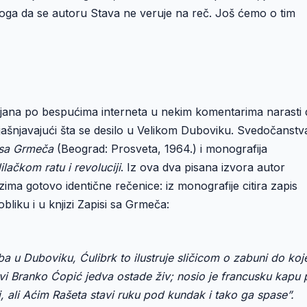
loga da se autoru Stava ne veruje na reč. Još ćemo o tim
sejana po bespućima interneta u nekim komentarima narasti
bjašnjavajući šta se desilo u Velikom Duboviku. Svedočanstv
 sa Grmeča
(Beograd: Prosveta, 1964.) i monografija
ačkom ratu i revoluciji
. Iz ova dva pisana izvora autor
ma gotovo identične rečenice: iz monografije citira zapis
bliku i u knjizi Zapisi sa Grmeča:
a u Duboviku, Ćulibrk to ilustruje sličicom o zabuni do koje
i Branko Ćopić jedva ostade živ; nosio je francusku kapu 
ali Aćim Rašeta stavi ruku pod kundak i tako ga spase”.