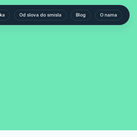
eka
Od slova do smisla
Blog
O nama