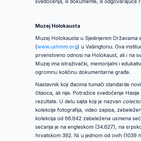
svedočenja, ili dokumente, ili odgovarajuće
Muzej Holokausta
Muzej Holokausta u Sjedinjenim Državama 
(
www.ushmm.org
) u Vašingtonu. Ova instit
prvenstveno odnosi na Holokaust, ali i na sv
Muzej ima istraživački, memorijalni i edukati
ogromnu količinu dokumentarne građe.
Nastavnik koji đacima tumači standarde novi
čitaoca, ali nije. Potražiće svedočenje Hasij
rezultate. U delu sajta koji je nazvan
colecto
kolekcije fotografija, video zapisa, zebeleže
kolekcija od 66.942 zabeležena usmena seća
sećanja je na engleskom (34.627), na srps
hrvatskom 392. Ni u jednom od ovih (1039 