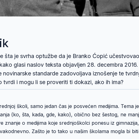
ik
je šta je svrha optužbe da je Branko Ćopić učestvovao
ako glasi naslov teksta objavljen 28. decembra 2016.
e novinarske standarde zadovoljava iznošenje te tvrdn
tvrdi i mogu li se proveriti ti dokazi, ako ih ima?
rednjoj školi, samo jedan čas je posvećen medijima. Tema je
tanja (ko, šta, kada, gde, kako), obično bez šestog, ne man
e znanje o medijima koje srednjoškolci ponesu iz gim­nazija,
 svakodnevno. Zašto je to tako u našim školama mogla bi biti