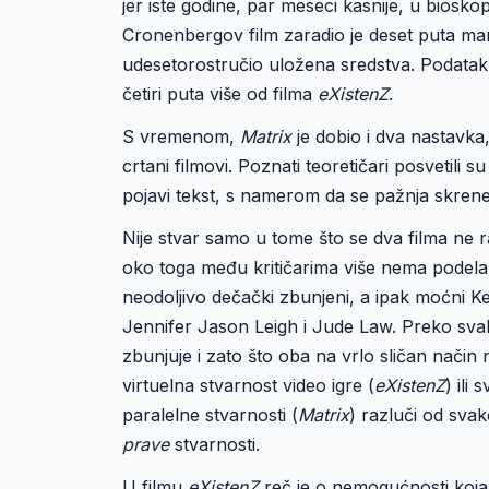
jer iste godine, par meseci kasnije, u biosko
Cronenbergov film zaradio je deset puta ma
udesetorostručio uložena sredstva. Podatak 
četiri puta više od filma
eXistenZ
.
S vremenom,
Matrix
je dobio i dva nastavka,
crtani filmovi. Poznati teoretičari posvetili 
pojavi tekst, s namerom da se pažnja skrene 
Nije stvar samo u tome što se dva filma ne ra
oko toga među kritičarima više nema podela, a
neodoljivo dečački zbunjeni, a ipak moćni 
Jennifer Jason Leigh i Jude Law. Preko svake
zbunjuje i zato što oba na vrlo sličan nači
virtuelna stvarnost video igre (
eXistenZ
) il
paralelne stvarnosti (
Matrix
) razluči od svak
prave
stvarnosti.
U filmu
eXistenZ
reč je o nemogućnosti koja 