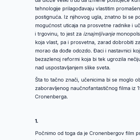
tehnologije prilagođavaju vlastitim promaše
postignuća. Iz njihovog ugla, znatno bi se
mogućnost uticaja na prosvetne radnike i uče
i trgovinu, to jest za
iznajmljivanje
monopolski
koja vlast, pa i prosvetna, zarad dobrobiti za
morao da dođe odozdo. Đaci i nastavnici koji
bezazlenoj reformi koja bi tek ugrozila nečij
nad uspostavljanjem slike sveta.
Šta to tačno znači, učenicima bi se moglo obj
zaboravljenog naučnofantastičnog filma iz 1
Cronenberga.
1.
Počnimo od toga da je Cronenbergov film pro