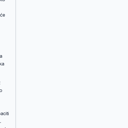
 će
da
ka
z
eo
aciti
.