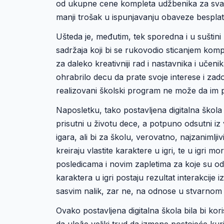
od ukupne cene kompleta udžbenika za svaku
manji trošak u ispunjavanju obaveze bespla
Ušteda je, međutim, tek sporedna i u suštini
sadržaja koji bi se rukovodio sticanjem komp
za daleko kreativniji rad i nastavnika i učeni
ohrabrilo decu da prate svoje interese i zad
realizovani školski program ne može da im p
Naposletku, tako postavljena digitalna škola 
prisutni u životu dece, a potpuno odsutni iz
igara, ali bi za školu, verovatno, najzanimljiv
kreiraju vlastite karaktere u igri, te u igri 
posledicama i novim zapletima za koje su odg
karaktera u igri postaju rezultat interakcij
sasvim nalik, zar ne, na odnose u stvarnom 
Ovako postavljena digitalna škola bila bi ko
da ulože veliki trud da izmene postojeće ku