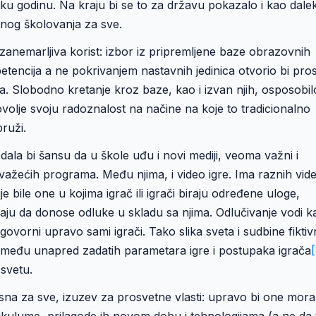
 godinu. Na kraju bi se to za državu pokazalo i kao dale
tnog školovanja za sve.
 zanemarljiva korist: izbor iz pripremljene baze obrazovnih
etencija a ne pokrivanjem nastavnih jedinica otvorio bi pro
ka. Slobodno kretanje kroz baze, kao i izvan njih, osposobilo
ovolje svoju radoznalost na načine na koje to tradicionalno
ruži.
dala bi šansu da u škole uđu i novi mediji, veoma važni i
 važećih programa. Među njima, i video igre. Ima raznih vid
ije bile one u kojima igrač ili igrači biraju određene uloge,
moraju da donose odluke u skladu sa njima. Odlučivanje vodi k
ovorni upravo sami igrači. Tako slika sveta i sudbine fiktiv
e između unapred zadatih parametara igre i postupaka igrača
[
svetu.
risna za sve, izuzev za prosvetne vlasti: upravo bi one mora
rikulume, prilagode ih novom dobu i tehnologijama (a ne da 