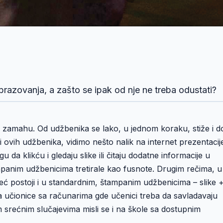
 obrazovanja, a zašto se ipak od nje ne treba odustati?
 zamahu. Od udžbenika se lako, u jednom koraku, stiže i d
si ovih udžbenika, vidimo nešto nalik na internet prezentacij
da klikću i gledaju slike ili čitaju dodatne informacije u
panim udžbenicima tretirale kao fusnote. Drugim rečima, u
eć postoji i u standardnim, štampanim udžbenicima – slike 
na učionice sa računarima gde učenici treba da savladavaju
srećnim slučajevima misli se i na škole sa dostupnim