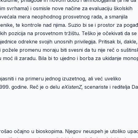
nim svrhama) i osmisle nove načine za evaluaciju školskih
 povećala mera neophodnog prosvetnog rada, a smanjila
nike, te kontrole nad njima. Suzio bi se i prostor za poga
h pozicija na prosvetnom tržištu. Teško je očekivati da se 
jednice odrekne svojih unosnih privilegija. Pritisak bi, dakle,
 požele promenu moraju biti svesni da tu nije reč o suštins
u moć ili zaradu. Bila bi to ujedno i borba za ukidanje mono
asniti i na primeru jednog izuzetnog, ali već uveliko
999. godine. Reč je o delu
eXistenZ
, scenariste i reditelja D
šao očajno u bioskopima. Njegov neuspeh je utoliko upadlji