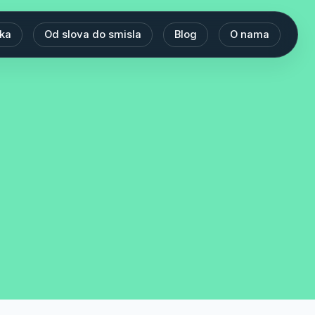
eka
Od slova do smisla
Blog
O nama