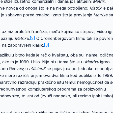
pe stiže izuzetno komercijalni i danas još aktuelni
Matrix
.
nje novca od onoga što je na njega potrošeno;
Matrix
je pa
je zabavan pored ostalog i zato što je pravljenje
Matrixa
st
 uz niz pratećih franšiza, među kojima su stripovi, video igr
su pažnju
Matrixu
.
[2]
O Cronenbergovom filmu tek se povre
na zaboravljeni klasik.
[3]
zlikuju bitno kada je reč o kvalitetu, oba su, naime, odlična
ko ih je 1999. i bilo. Nije ni u tome što je u
Matrixu
igrao
Keanu Reeves; u
eXistenZ
se pojavljuju podjednako neodoljivi
 mere različiti prijem ova dva filma kod publike iz te 1999.
n narativno razrađuju praktično istu temu: nemogućnost da s
i sveobuhvatnog kompjuterskog programa za proizvodnju
odnevnice, to jest od (zvuči naopako, ali recimo ipak i tako
sa sobom povlači radikalne političke posledice. Naravno, i