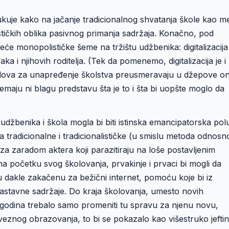
dukuje kako na jačanje tradicionalnog shvatanja škole kao m
tičkih oblika pasivnog primanja sadržaja. Konačno, pod
jeće monopolističke šeme na tržištu udžbenika: digitalizacija
ka i njihovih roditelja. (Tek da pomenemo, digitalizacija je i
ndova za unapređenje školstva preusmeravaju u džepove on
nemaju ni blagu predstavu šta je to i šta bi uopšte moglo da
a udžbenika i škola mogla bi biti istinska emancipatorska pol
ga tradicionalne i tradicionalističke (u smislu metoda odnosn
za zaradom aktera koji parazitiraju na loše postavljenim
 početku svog školovanja, prvakinje i prvaci bi mogli da
avu dakle zakačenu za bežični internet, pomoću koje bi iz
astavne sadržaje. Do kraja školovanja, umesto novih
 godina trebalo samo promeniti tu spravu za njenu novu,
znog obrazovanja, to bi se pokazalo kao višestruko jeftini