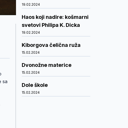
19.02.2024
Haos koji nadire: košmarni
svetovi Philipa K. Dicka
19.02.2024
Kiborgova čelična ruža
15.02.2024
Dvonožne materice
15.02.2024
o
e sa
Dole škole
15.02.2024
+