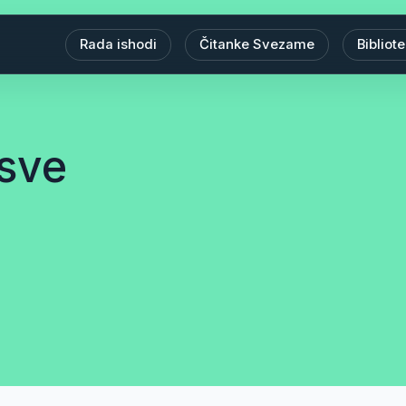
Rada ishodi
Čitanke Svezame
Bibliot
 sve