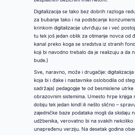
Digitalizacija se tako bez dobrih razloga re
za bubanje tako i na podsticanje konzumeris
krinkom digitalizacije utvrđuju se i već posto
tu tek još jedan oblik za otimanje novca od đa
kanal preko koga se sredstva iz stranih fo
koji bi navodno trebalo da je realizuju a da 
bude.)
Sve, naravno, može i drugačije: digitalizacij
koja bi i đake i nastavnike oslobodila od ste
sadržaja) pedagogije te od besmislene utrke 
obrazovnim sistemima. Umesto hrpe knjiga na
dobiju tek jedan kindl ili nešto slično – spr
zajedničke baze podataka mogli da skidaju n
udžbenika, verovatno bi na svakih nekoliko
unapređenu verziju. Na desetak godina obave