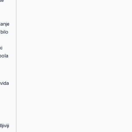
đanje
bilo
ki
pola
avida
viji