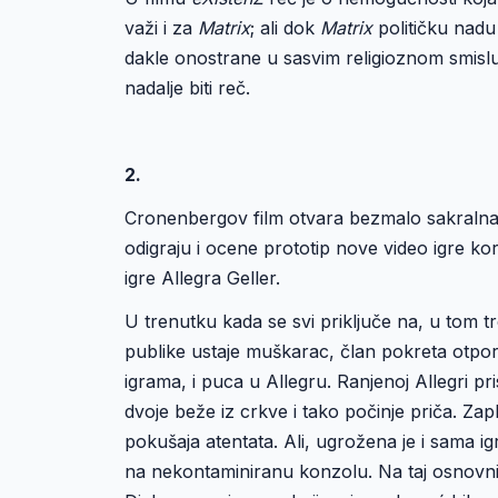
važi i za
Matrix
; ali dok
Matrix
političku nadu
dakle onostrane u sasvim religioznom smislu
nadalje biti reč.
2.
Cronenbergov film otvara bezmalo sakralna 
odigraju i ocene prototip nove video igre ko
igre Allegra Geller.
U trenutku kada se svi priključe na, u tom t
publike ustaje muškarac, član pokreta otpor
igrama, i puca u Allegru. Ranjenoj Allegri pr
dvoje beže iz crkve i tako počinje priča. Zaple
pokušaja atentata. Ali, ugrožena je i sama ig
na nekontaminiranu konzolu. Na taj osnovni z