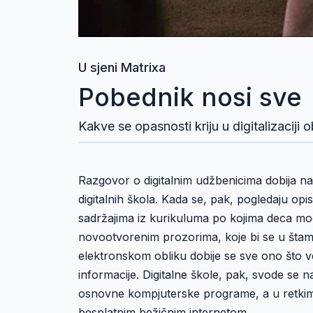
U sjeni Matrixa
Pobednik nosi sve
Kakve se opasnosti kriju u digitalizaciji
Razgovor o digitalnim udžbenicima dobija na
digitalnih škola. Kada se, pak, pogledaju opi
sadržajima iz kurikuluma po kojima deca mogu 
novootvorenim prozorima, koje bi se u štam
elektronskom obliku dobije se sve ono što v
informacije. Digitalne škole, pak, svode se 
osnovne kompjuterske programe, a u retkim 
besplatnim bežičnim internetom.