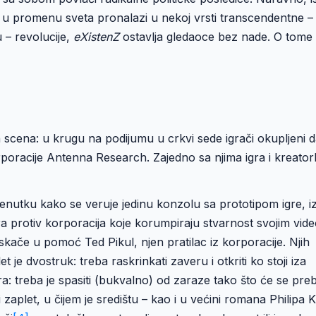
 u promenu sveta pronalazi u nekoj vrsti transcendentne –
 – revolucije,
eXistenZ
ostavlja gledaoce bez nade. O tome
scena: u krugu na podijumu u crkvi sede igrači okupljeni 
rporacije Antenna Research. Zajedno sa njima igra i kreator
renutku kako se veruje jedinu konzolu sa prototipom igre, i
a protiv korporacija koje korumpiraju stvarnost svojim vid
iskače u pomoć Ted Pikul, njen pratilac iz korporacije. Njih
t je dvostruk: treba raskrinkati zaveru i otkriti ko stoji iza
ra: treba je spasiti (bukvalno) od zaraze tako što će se preb
aplet, u čijem je središtu – kao i u većini romana Philipa K