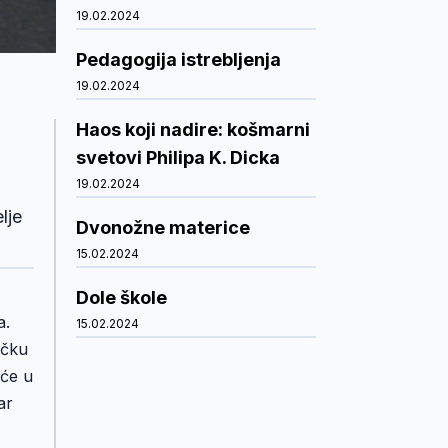
19.02.2024
Pedagogija istrebljenja
19.02.2024
Haos koji nadire: košmarni
svetovi Philipa K. Dicka
19.02.2024
lje
Dvonožne materice
15.02.2024
Dole škole
a.
15.02.2024
ačku
 će u
ar