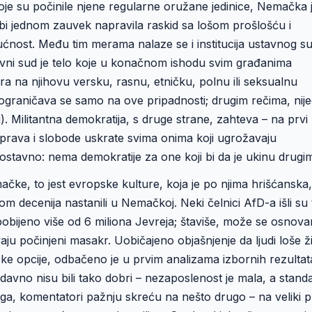
je su počinile njene regularne oružane jedinice, Nemačka 
bi jednom zauvek napravila raskid sa lošom prošlošću i
dućnost. Među tim merama nalaze se i institucija ustavnog s
tavni sud je telo koje u konačnom ishodu svim građanima
 na njihovu versku, rasnu, etničku, polnu ili seksualnu
e ograničava se samo na ove pripadnosti; drugim rečima, nij
). Militantna demokratija, s druge strane, zahteva – na prvi
prava i slobode uskrate svima onima koji ugrožavaju
ostavno: nema demokratije za one koji bi da je ukinu drugi
ačke, to jest evropske kulture, koja je po njima hrišćanska,
om decenija nastanili u Nemačkoj. Neki čelnici AfD-a išli su
pobijeno više od 6 miliona Jevreja; štaviše, može se osnov
ju počinjeni masakr. Uobičajeno objašnjenje da ljudi loše ži
ičke opcije, odbačeno je u prvim analizama izbornih rezultat
vno nisu bili tako dobri – nezaposlenost je mala, a stand
a, komentatori pažnju skreću na nešto drugo – na veliki pr