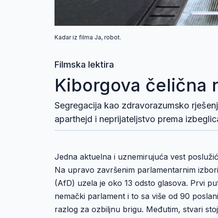
Kadar iz filma Ja, robot.
Filmska lektira
Kiborgova čelična 
Segregacija kao zdravorazumsko rješenje:
aparthejd i neprijateljstvo prema izbegli
Jedna aktuelna i uznemirujuća vest posluži
Na upravo završenim parlamentarnim izbori
(AfD) uzela je oko 13 odsto glasova. Prvi pu
nemački parlament i to sa više od 90 poslani
razlog za ozbiljnu brigu. Međutim, stvari st