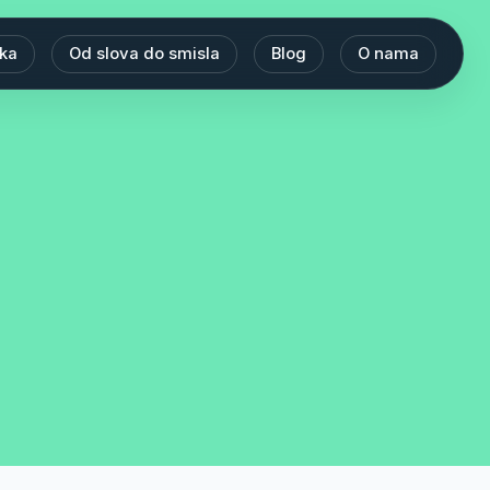
eka
Od slova do smisla
Blog
O nama