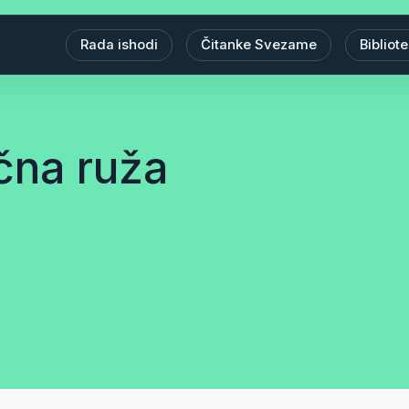
Rada ishodi
Čitanke Svezame
Bibliot
čna ruža