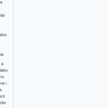
je
uda
edno
ma.
 a
 tako
ano
ve i
a.
ard
iliv