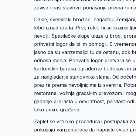
zavise i naši stavovi i ponašanje prema njima
Dakle, svemirski brod se, nagađaju Zemljani
lebdi iznad grada. Prvi, reklo bi se krajnje l
nevolji. Spasilačke ekipe ulaze u brod, pron
prihvatni logor da bi im pomogli. S vremenom
jasno da su vanzemaljci tu da ostanu, dok b
odnosa menja. Prihvatni logor pretvara se 
kartonskih baraka ograđen je bodljikavom ži
za nadgledanje stanovnika slama. Od početn
prezira prema nevoljnicima iz svemira. Poto
restorane, vožnja gradskim prevozom i mogu
gađenje prerasta u odvratnost, pa vlasti od
tako umire građane.
Zaplet se vrti oko procedura i postupaka za
pokušaju vanzemaljaca da napuste svoje pr