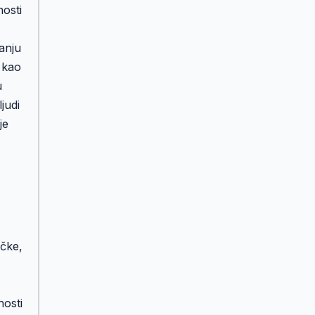
nosti
anju
 kao
u
judi
je
ičke,
nosti