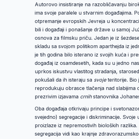
Autorovo insistiranje na razobličavanju biro
ima svoje paralele u stvarnim događajima. P
otpremanje evropskih Jevreja u koncentracio
bili i događaji i ponašanje države u samoj J
osnova za filmsku priču. Jedan je iz šezdeset
skladu sa svojom politikom aparthejda iz jed
je tih godina bilo isterano iz svojih kuća i 
događaj iz osamdesetih, kada su u jedno nas
uprkos iskustvu vlastitog stradanja, starose
pokušali da ih isteraju sa
svoje
teritorije. Bi
reprodukuju obrasce tlačenja nad slabijima 
prezrivim izjavama
crnih
stanovnika Johanes
Oba događaja otkrivaju principe i svetonazore
svejedno) segregacije i diskriminacije. Svoje
proizlaze iz nepremostivih bioloških razlika.
segregacija vidi kao krajnje zdravorazumsko 