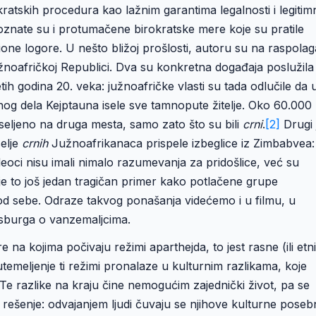
kratskih procedura kao lažnim garantima legalnosti i legitim
oznate su i protumačene birokratske mere koje su pratile
ne logore. U nešto bližoj prošlosti, autoru su na raspolag
užnoafričkoj Republici. Dva su konkretna događaja poslužila
ih godina 20. veka: južnoafričke vlasti su tada odlučile da 
nog dela Kejptauna isele sve tamnopute žitelje. Oko 60.000 l
preseljeno na druga mesta, samo zato što su bili
crni
.
[2]
Drugi 
elje
crnih
Južnoafrikanaca prispele izbeglice iz Zimbabvea:
deoci nisu imali nimalo razumevanja za pridošlice, već su
o je to još jedan tragičan primer kako potlačene grupe
od sebe. Odraze takvog ponašanja videćemo i u filmu, u
burga o vanzemaljcima.
 na kojima počivaju režimi aparthejda, to jest rasne (ili etn
 utemeljenje ti režimi pronalaze u kulturnim razlikama, koje
 Te razlike na kraju čine nemogućim zajednički život, pa se
rešenje: odvajanjem ljudi čuvaju se njihove kulturne poseb