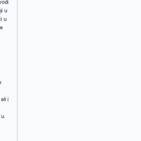
vodi
ji u
i u
de
e
ali i
 u