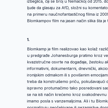
izbeglica, čiji se broj u Nemačkoj od 2015. 
ljude da glasaju za AfD, složni su komentat
na primeru naučnofantastičnog filma iz 200
Blomkampov film na jasan način slika šta je t
1.
Blomkamp je film realizovao kao kolaž različ
u predgrađe Johanesburga pratimo kroz vesti
kvazistručne osvrte na događaje, žestoku ak
informativni, dokumentarni, dnevnički, akcion
ironijskim odmakom ili s povišenim emocijama
treba da konstruišemo priču, pokušavajući 
ispravno protumačimo tako posredovani sad
se na isti način krećemo kroz svakodnevnu s
imamo posla s vanzemaljcima. Ali i tu Blomka
normalizuju neočekivane ili nezamislive doga