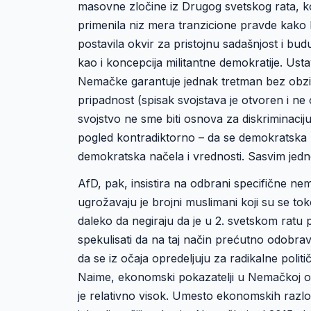
masovne zločine iz Drugog svetskog rata, ko
primenila niz mera tranzicione pravde kako 
postavila okvir za pristojnu sadašnjost i bu
kao i koncepcija militantne demokratije. Us
Nemačke garantuje jednak tretman bez obzira
pripadnost (spisak svojstava je otvoren i n
svojstvo ne sme biti osnova za diskriminaciju
pogled kontradiktorno – da se demokratska 
demokratska načela i vrednosti. Sasvim jedn
AfD, pak, insistira na odbrani specifične nem
ugrožavaju je brojni muslimani koji su se tok
daleko da negiraju da je u 2. svetskom ratu 
spekulisati da na taj način prećutno odobrava
da se iz očaja opredeljuju za radikalne polit
Naime, ekonomski pokazatelji u Nemačkoj oda
je relativno visok. Umesto ekonomskih razlog