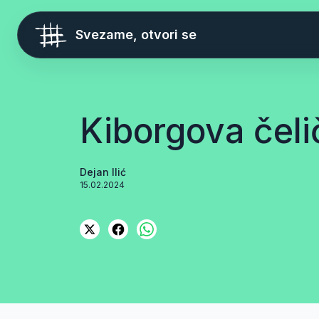
Svezame, otvori se
Kiborgova čeli
Dejan Ilić
15.02.2024