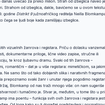
do danas uvećao za preko milion. Strah od izbeglica naveo j
ori. Strahom od izbeglica, dakle, bavićemo se u ovom tekstu
9. godine
Distrikt 9
južnoafričkog reditelja Neilla Blomkamp
o čega se ljudi boje kada zamišljaju izbeglice.
itih vizuelnih žanrova i registara. Priču o dolasku vanzema
, dokumentarne priloge, lične video zapise, stručne ili
ciju, te kroz ljubavnu dramu. Svaki od tih žanrova –
i, romantični – dat je u više registara: mimetičkom, sa jaki
. Ne samo što od tako dobijenih slika i narativnih fragmen
da prepoznamo svaki žanr i unutar njega pogodimo registar
ržaj, Blomkamp od nas traži mnogo više: on nam sugeriše
tvarnost i tumačimo je. Stvar je, međutim, u tome što u pri
mp ima poentu – funkcija svih ovih žanrova i registara jes
đaje. Od toga kako su ti događaji predstavljeni i normalizov