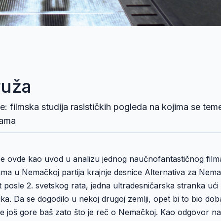
ruža
 filmska studija rasističkih pogleda na kojima se teme
cama
će ovde kao uvod u analizu jednog naučnofantastičnog film
ma u Nemačkoj partija krajnje desnice Alternativa za Nem
t posle 2. svetskog rata, jedna ultradesničarska stranka ući
ka. Da se dogodilo u nekoj drugoj zemlji, opet bi to bio dob
oje još gore baš zato što je reč o Nemačkoj. Kao odgovor na