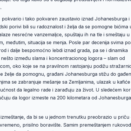
.
, pokvario i tako pokvaren zaustavio iznad Johanesburga i
judski porivi bili su radoznalost i želja da se pomogne bićima 
alaze nesrećne vanzemaljce, spuštaju ih na tle i smeštaju u
, međutim, situacija se menja. Posle par decenija svima po
rod i dalje bespomoćno lebdi iznad grada, pa se i dinamika
u nešto između slama i koncentracionog logora – slam od
com, oko koje se na pravilnom rastojanju podižu stražarni
e želje da pomognu, građani Johanesburga stižu do gađenj
njima se zabranjuje mešanje sa Zemljanima, ulazak u kafiće 
ćnost da legalno rade i zarađuju za život. U sledećem ko
lučuju da logor izmeste na 200 kilometara od Johanesburga
 izmeštanje, da bi se u jednom trenutku preobrazio u priču
ivremeno, prisilno boravište. Samim premeštanjem rukovod