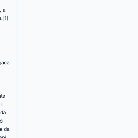
e
, a
a.
[1]
ljaca
m
ata
 i
 da
či
te da
ani