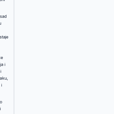
 sad
u
staje
ce
a i
i
raku,
 i
 o
i