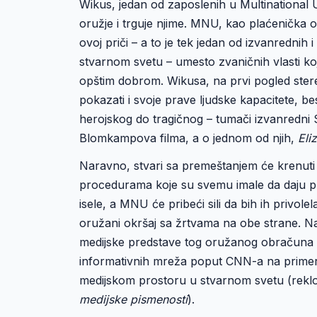
Wikus, jedan od zaposlenih u Multinational U
oružje i trguje njime. MNU, kao plaćenička oru
ovoj priči – a to je tek jedan od izvanredni
stvarnom svetu – umesto zvaničnih vlasti k
opštim dobrom. Wikusa, na prvi pogled stereo
pokazati i svoje prave ljudske kapacitete, be
herojskog do tragičnog – tumači izvanredni 
Blomkampova filma, a o jednom od njih,
Eli
Naravno, stvari sa premeštanjem će krenuti
procedurama koje su svemu imale da daju privi
isele, a MNU će pribeći sili da bih ih privol
oružani okršaj sa žrtvama na obe strane. Na
medijske predstave tog oružanog obračuna u 
informativnih mreža poput CNN-a na primer. 
medijskom prostoru u stvarnom svetu (reklo 
medijske pismenosti
).