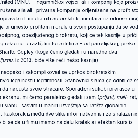
nited (MNU) – najamničkoj vojsci, ali i kompaniji koja proiz
žana sila ali i privatna kompanija orijentisana na profit sto
h i opravdanih implicitnih autorskih komentara na odnose moć
oje bi umesto profitom morale u svom postupanju da se vo
tipnog, obezljuđenog birokratu, koji će tek kasnije u priči
sprekorno u različitim tonalitetima – od parodijskog, preko
Sharlto Copley (koga ćemo gledati i u naredna dva
zijumu
, iz 2013, biće više reči nešto kasnije).
 naopako i zakomplikovati se uprkos birokratskim
d legalnosti i legitimnosti. Stanovnici slama će odbiti da s
ela da napuste svoje straćare. Sporadični sukobi prerašće u
 ekranu, mi ćemo paralelno gledati i sam (
prljavi, mali
) rat, 
slamu, sasvim u maniru izveštaja sa ratišta globalnih
Raskorak između dve slike informativan je i za snalaženje
bi se da u filmu imamo na delu kratak ali efektan kurs iz