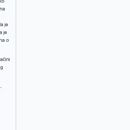
ko
 na
a je
a je
sna o
ačini
og
.