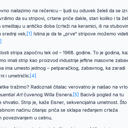
vno nailazimo na rečenicu – ljudi su oduvek želeli da se iz
rdimo da su stripovi, crtane priče dakle, stari koliko i ta žel
a smeštaju u antičko doba (crteži na keramici, ili na stubov
u srednji vek.
[1]
Istina je da te „prve“ stripove možemo videt
]
losti stripa započnu tek od – 1968. godine. To je godina, ka
o imali strip kao proizvod industrije jeftine masovne zaba
tripa ima umesto jednog – petparačkog, zabavnog, ka zaradi
i i umetnički.
[4]
početke tražimo? Radoznali čitalac verovatno je naišao na vrlo
ential Art
čuvenog Willa Eisnera.
[5]
Bacivši pogled na tu
 shvatio. Strip je, kaže Eisner, sekvencijalna umetnost. Što
sebnom načinu čitanja: priča se sklapa ređanjem crteža
im povezivanjem u celinu.