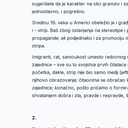
sugerišete da je karakter na slici gramziv i 
jednostavno, i pogrešno.
Sredinu 19. veka u Americi obeležio je i gra
i – strip. Baš zbog oslanjanja na stereotipe 
propagande; ali podjednako i za promociju m
stripa.
Imigranti, rat, samoukost umesto redovnog 
zajednice – sve su to svojstva prvih čitalaca
početka, dakle, strip nije bio samo medij (jef
njihovo obrazovanje; čitaocima se obraćao ka
zajednice; konačno, pošto pričamo o formira
shvatanjem dobra i zla, pravde i nepravde,
2.