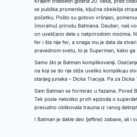
Krajem tridesetih godina 20. veka, pred čit
se publika promenila, ključna obeležja stripa
početku. Pošto su gotovo vršnjaci, pomen
(moralnu) prirodu Batmana. Dauber, naš vod
on uveličano dete s natprirodnim moćima. Ni
fer i šta nije fer, a snaga mu je data da stva
pravednom svetu, to je Superman, kako ga v
Samo što je Batman komplikovaniji. Osećanje
na koji se do nje stiže uveliko komplikuju st
starijeg junaka – Dicka Tracyja. Pa za Dick
Sam Batman se formirao u fazama. Pored Ba
Tek posle nekoliko prvih epizoda o superdet
presudno oblikovala trauma iz ranog detinjs
I Batman je dakle deo (jeftine) zabave, ali i