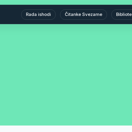
Rada ishodi
Čitanke Svezame
Bibliot