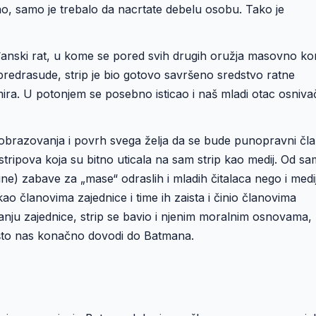
zao, samo je trebalo da nacrtate debelu osobu. Tako je
đanski rat, u kome se pored svih drugih oružja masovno kor
i predrasude, strip je bio gotovo savršeno sredstvo ratne
ira. U potonjem se posebno isticao i naš mladi otac osniva
obrazovanja i povrh svega želja da se bude punopravni čl
 stripova koja su bitno uticala na sam strip kao medij. Od s
tine) zabave za „mase“ odraslih i mladih čitalaca nego i medi
o članovima zajednice i time ih zaista i činio članovima
nju zajednice, strip se bavio i njenim moralnim osnovama,
 što nas konačno dovodi do Batmana.