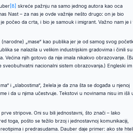
auber
[8]
skreće pažnju na samo jednog autora kao oca
as Nast – za nas je ovde važnije nešto drugo: on je bio
je počeo da crta, i bio je samouk i imigrant. Važno nam je i 
e (narodne) „mase“ kao publika jer je od samog svog počet
lika se nalazila u velikim industrijskim gradovima i činili su
a. Većina njih gotovo da nije imala nikakvo obrazovanje. (B
e sveobuhvatni nacionalni sistem obrazovanja.) Engleski im
ma“ i „slabostima“, želela je da zna šta se događa u njenoj
ume i da u njima učestvuje. Tekstovi u novinama nisu im išli 
prve stripove. Oni su bili jednostavni, što znači – lako
ored toga, pošto se težilo brzoj i jednostavnoj komunikaciji,
eotipima i predrasudama. Dauber daje primer: ako ste htel