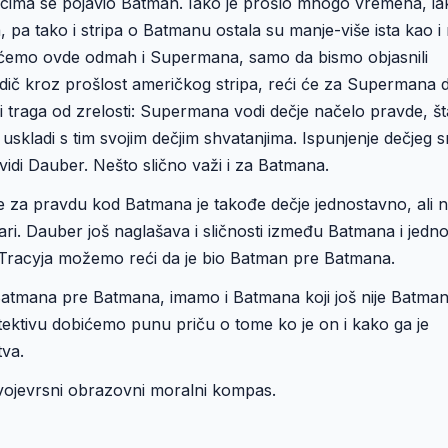
aocima se pojavio Batman. Iako je prošlo mnogo vremena, ia
, pa tako i stripa o Batmanu ostala su manje-više ista kao i
ućemo ovde odmah i Supermana, samo da bismo objasnili
ič kroz prošlost američkog stripa, reći će za Supermana d
 traga od zrelosti: Supermana vodi dečje načelo pravde, št
ri uskladi s tim svojim dečjim shvatanjima. Ispunjenje dečjeg 
idi Dauber. Nešto slično važi i za Batmana.
 za pravdu kod Batmana je takođe dečje jednostavno, ali n
vari. Dauber još naglašava i sličnosti između Batmana i jedn
a Tracyja možemo reći da je bio Batman pre Batmana.
tmana pre Batmana, imamo i Batmana koji još nije Batman
ektivu dobićemo punu priču o tome ko je on i kako ga je
tva.
 svojevrsni obrazovni moralni kompas.