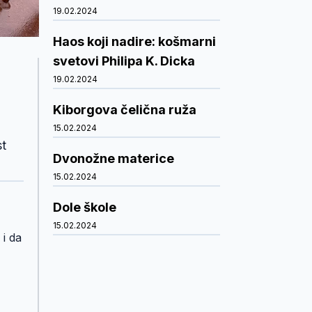
19.02.2024
Haos koji nadire: košmarni
svetovi Philipa K. Dicka
19.02.2024
Kiborgova čelična ruža
15.02.2024
st
Dvonožne materice
15.02.2024
Dole škole
15.02.2024
 i da