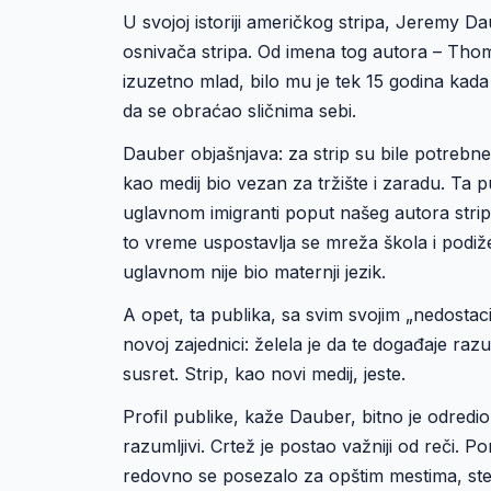
U svojoj istoriji američkog stripa, Jeremy D
osnivača stripa. Od imena tog autora – Thom
izuzetno mlad, bilo mu je tek 15 godina kada 
da se obraćao sličnima sebi.
Dauber objašnjava: za strip su bile potrebn
kao medij bio vezan za tržište i zaradu. Ta pub
uglavnom imigranti poput našeg autora strip
to vreme uspostavlja se mreža škola i podiž
uglavnom nije bio maternji jezik.
A opet, ta publika, sa svim svojim „nedostaci
novoj zajednici: želela je da te događaje raz
susret. Strip, kao novi medij, jeste.
Profil publike, kaže Dauber, bitno je odredio 
razumljivi. Crtež je postao važniji od reči. P
redovno se posezalo za opštim mestima, ster