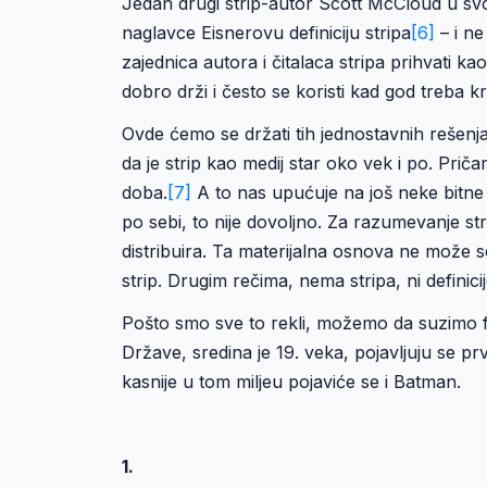
Jedan drugi strip-autor Scott McCloud u svojo
naglavce Eisnerovu definiciju stripa
[6]
– i ne
zajednica autora i čitalaca stripa prihvati kao
dobro drži i često se koristi kad god treba kra
Ovde ćemo se držati tih jednostavnih rešenja: 
da je strip kao medij star oko vek i po. Prič
doba.
[7]
A to nas upućuje na još neke bitne st
po sebi, to nije dovoljno. Za razumevanje st
distribuira. Ta materijalna osnova ne može se
strip. Drugim rečima, nema stripa, ni definic
Pošto smo sve to rekli, možemo da suzimo 
Države, sredina je 19. veka, pojavljuju se prv
kasnije u tom miljeu pojaviće se i Batman.
1.