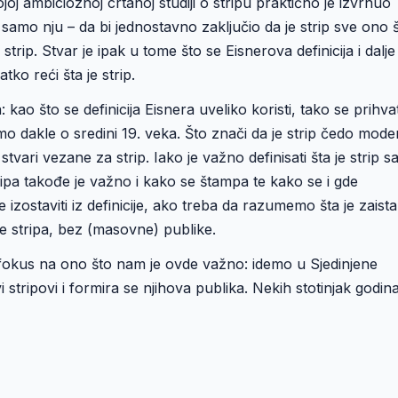
j ambicioznoj crtanoj studiji o stripu praktično je izvrnuo
 samo nju – da bi jednostavno zaključio da je strip sve ono 
 strip. Stvar je ipak u tome što se Eisnerova definicija i dalje
tko reći šta je strip.
kao što se definicija Eisnera uveliko koristi, tako se prihvat
amo dakle o sredini 19. veka. Što znači da je strip čedo mod
vari vezane za strip. Iako je važno definisati šta je strip 
ripa takođe je važno i kako se štampa te kako se i gde
 izostaviti iz definicije, ako treba da razumemo šta je zaista
ije stripa, bez (masovne) publike.
fokus na ono što nam je ovde važno: idemo u Sjedinjene
i stripovi i formira se njihova publika. Nekih stotinjak godin