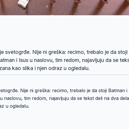
e svetogrđe. Nije ni greška: recimo, trebalo je da stoji
atman i Isus u naslovu, tim redom, najavljuju da se tek
zana kao slika i njen odraz u ogledalu.
etogrđe. Nije ni greška: recimo, trebalo je da stoji Batman i
u naslovu, tim redom, najavljuju da se tekst deli na dva dela
az u ogledalu.