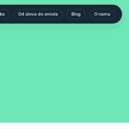
eka
Od slova do smisla
Blog
O nama