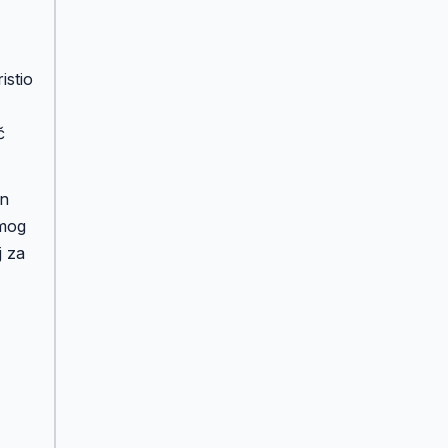
istio
č
an
amog
j za