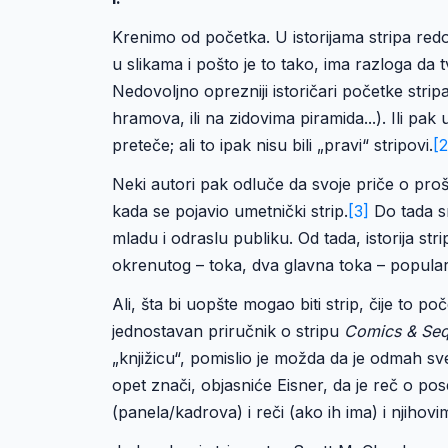
Krenimo od početka. U istorijama stripa redo
u slikama i pošto je to tako, ima razloga da tv
Nedovoljno oprezniji istoričari početke strip
hramova, ili na zidovima piramida...). Ili pak 
preteče; ali to ipak nisu bili „pravi“ stripovi.
[2
Neki autori pak odluče da svoje priče o proš
kada se pojavio umetnički strip.
[3]
Do tada sm
mladu i odraslu publiku. Od tada, istorija s
okrenutog – toka, dva glavna toka – popularn
Ali, šta bi uopšte mogao biti strip, čije to 
jednostavan priručnik o stripu
Comics & Sequ
„knjižicu“, pomislio je možda da je odmah sve
opet znači, objasniće Eisner, da je reč o po
(panela/kadrova) i reči (ako ih ima) i njihov