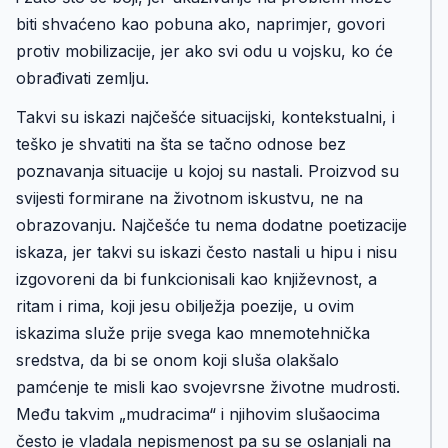
biti shvaćeno kao pobuna ako, naprimjer, govori
protiv mobilizacije, jer ako svi odu u vojsku, ko će
obrađivati zemlju.
Takvi su iskazi najčešće situacijski, kontekstualni, i
teško je shvatiti na šta se tačno odnose bez
poznavanja situacije u kojoj su nastali. Proizvod su
svijesti formirane na životnom iskustvu, ne na
obrazovanju. Najčešće tu nema dodatne poetizacije
iskaza, jer takvi su iskazi često nastali u hipu i nisu
izgovoreni da bi funkcionisali kao književnost, a
ritam i rima, koji jesu obilježja poezije, u ovim
iskazima služe prije svega kao mnemotehnička
sredstva, da bi se onom koji sluša olakšalo
pamćenje te misli kao svojevrsne životne mudrosti.
Među takvim „mudracima“ i njihovim slušaocima
često je vladala nepismenost pa su se oslanjali na