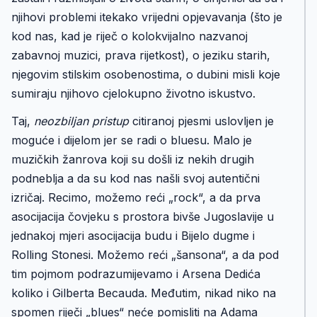
njihovi problemi itekako vrijedni opjevavanja (što je
kod nas, kad je riječ o kolokvijalno nazvanoj
zabavnoj muzici, prava rijetkost), o jeziku starih,
njegovim stilskim osobenostima, o dubini misli koje
sumiraju njihovo cjelokupno životno iskustvo.
Taj,
neozbiljan pristup
citiranoj pjesmi uslovljen je
moguće i dijelom jer se radi o bluesu. Malo je
muzičkih žanrova koji su došli iz nekih drugih
podneblja a da su kod nas našli svoj autentični
izričaj. Recimo, možemo reći „rock“, a da prva
asocijacija čovjeku s prostora bivše Jugoslavije u
jednakoj mjeri asocijacija budu i Bijelo dugme i
Rolling Stonesi. Možemo reći „šansona“, a da pod
tim pojmom podrazumijevamo i Arsena Dedića
koliko i Gilberta Becauda. Međutim, nikad niko na
spomen riječi „blues“ neće pomisliti na Adama