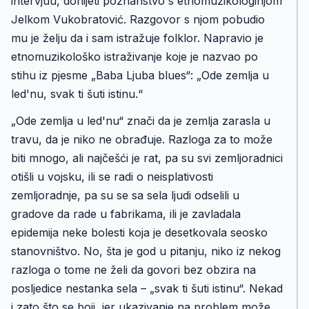
intervjuu, donijeti poznanstvo s etnomuzikologinjom
Jelkom Vukobratović. Razgovor s njom pobudio
mu je želju da i sam istražuje folklor. Napravio je
etnomuzikološko istraživanje koje je nazvao po
stihu iz pjesme „Baba Ljuba blues“: „Ode zemlja u
led'nu, svak ti šuti istinu.“
„Ode zemlja u led'nu“ znači da je zemlja zarasla u
travu, da je niko ne obrađuje. Razloga za to može
biti mnogo, ali najčešći je rat, pa su svi zemljoradnici
otišli u vojsku, ili se radi o neisplativosti
zemljoradnje, pa su se sa sela ljudi odselili u
gradove da rade u fabrikama, ili je zavladala
epidemija neke bolesti koja je desetkovala seosko
stanovništvo. No, šta je god u pitanju, niko iz nekog
razloga o tome ne želi da govori bez obzira na
posljedice nestanka sela – „svak ti šuti istinu“. Nekad
i zato što se boji, jer ukazivanje na problem može