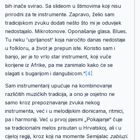
bih inače svirao. Sa slideom u štimovima koji nisu
prirodni za te instrumente. Zapravo, želio sam
tradicijskom zvuku dodati nešto što mi je oduvijek
nedostajalo. Mikrotonove. Oponašanje glasa. Blues.
Tu neku 'uprljanost' koja naročito danas nedostaje
u folkloru, a život je prepun iste. Koristio sam i
banjo, jer je to vrlo star instrument, koji vuče
korijene iz Afrike, pa me zanimalo kako će se
slagati s bugarijom i dangubicom.“
[4]
Sam instrumentarij upućuje na kombinovanje
različitih muzičkih tradicija, a ono je osjetno ne
samo kroz prepoznavanje zvuka nekog
instrumenta, već i u melodijskim dionicama, ritmici,
pa i harmoniji. Već u prvoj pjesmi „Pokajanje“ čuje
se tradicionalni melos prisutan u Hrvatskoj, ali i u
cijeloj regiji, kroz koji na momente Semijalac
zabluzi
.