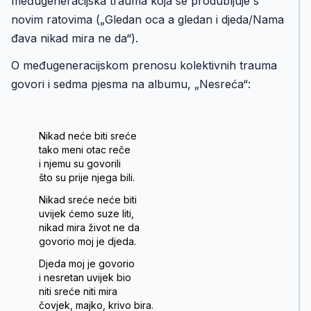
međugeneracijska trauma koja se produbljuje s
novim ratovima („Gledan oca a gledan i djeda/Nama
đava nikad mira ne da“).
O međugeneracijskom prenosu kolektivnih trauma
govori i sedma pjesma na albumu, „Nesreća“:
Nikad neće biti sreće
tako meni otac reče
i njemu su govorili
što su prije njega bili.
Nikad sreće neće biti
uvijek ćemo suze liti,
nikad mira život ne da
govorio moj je djeda.
Djeda moj je govorio
i nesretan uvijek bio
niti sreće niti mira
čovjek, majko, krivo bira.