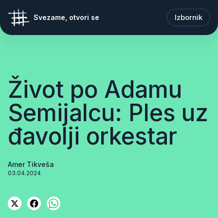
Izbornik
Svezame, otvori se
Život po Adamu
Semijalcu: Ples uz
đavolji orkestar
Amer Tikveša
03.04.2024