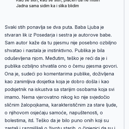
Jadna sama sidim ka i slika blidim
Svaki stih ponavlja se dva puta. Baba Ljuba je
stvaran lik iz Posedarja i sestra je autorove babe.
Sam autor kaže da tu pjesmu nije posebno ozbiljno
shvatao i nastala je instinktivno. Publika je bila
oduševljena njom. Međutim, teško je reći da je i
publika ozbiljno shvatila ono o čemu pjesma govori.
Ona je, sudeći po komentarima publike, doživljena
kao zanimljiva dosjetka koja je dobro došla i kao
podsjetnik na iskustva sa starijim osobama koja svi
imamo. Nema vjerovatno nikog ko nije svjedočio
sličnim žalopojkama, karakterističnim za stare ljude,
o njihovom osjećaju samoće, napuštenosti, o
bolestima, itd. Teško da je bilo puno onih koji su
zastali i razmišljali o životu starih, o činjenici da su i