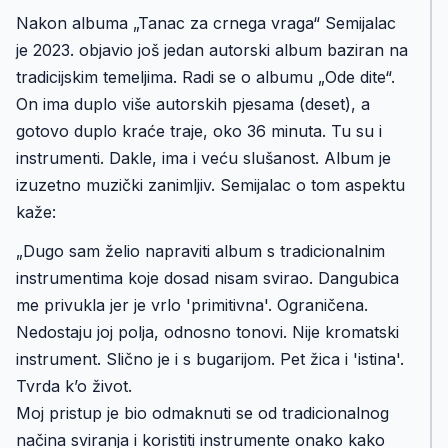
Nakon albuma „Tanac za crnega vraga“ Semijalac
je 2023. objavio još jedan autorski album baziran na
tradicijskim temeljima. Radi se o albumu „Ode dite“.
On ima duplo više autorskih pjesama (deset), a
gotovo duplo kraće traje, oko 36 minuta. Tu su i
instrumenti. Dakle, ima i veću slušanost. Album je
izuzetno muzički zanimljiv. Semijalac o tom aspektu
kaže:
„Dugo sam želio napraviti album s tradicionalnim
instrumentima koje dosad nisam svirao. Dangubica
me privukla jer je vrlo 'primitivna'. Ograničena.
Nedostaju joj polja, odnosno tonovi. Nije kromatski
instrument. Slično je i s bugarijom. Pet žica i 'istina'.
Tvrda k’o život.
Moj pristup je bio odmaknuti se od tradicionalnog
načina sviranja i koristiti instrumente onako kako