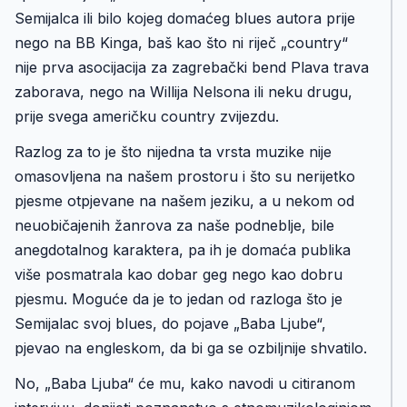
Semijalca ili bilo kojeg domaćeg blues autora prije
nego na BB Kinga, baš kao što ni riječ „country“
nije prva asocijacija za zagrebački bend Plava trava
zaborava, nego na Willija Nelsona ili neku drugu,
prije svega američku country zvijezdu.
Razlog za to je što nijedna ta vrsta muzike nije
omasovljena na našem prostoru i što su nerijetko
pjesme otpjevane na našem jeziku, a u nekom od
neuobičajenih žanrova za naše podneblje, bile
anegdotalnog karaktera, pa ih je domaća publika
više posmatrala kao dobar geg nego kao dobru
pjesmu. Moguće da je to jedan od razloga što je
Semijalac svoj blues, do pojave „Baba Ljube“,
pjevao na engleskom, da bi ga se ozbiljnije shvatilo.
No, „Baba Ljuba“ će mu, kako navodi u citiranom