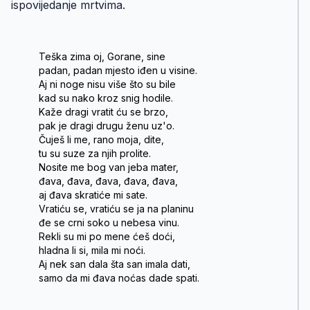
ispovijedanje mrtvima.
Teška zima oj, Gorane, sine
padan, padan mjesto iđen u visine.
Aj ni noge nisu više što su bile
kad su nako kroz snig hodile.
Kaže dragi vratit ću se brzo,
pak je dragi drugu ženu uz'o.
Čuješ li me, rano moja, dite,
tu su suze za njih prolite.
Nosite me bog van jeba mater,
đava, đava, đava, đava, đava,
aj đava skratiće mi sate.
Vratiću se, vratiću se ja na planinu
đe se crni soko u nebesa vinu.
Rekli su mi po mene ćeš doći,
hladna li si, mila mi noći.
Aj nek san dala šta san imala dati,
samo da mi đava noćas dade spati.