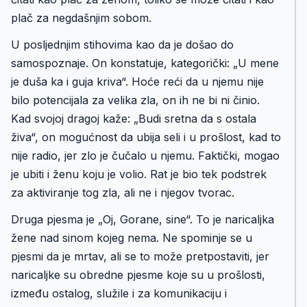
plač za negdašnjim sobom.
U posljednjim stihovima kao da je došao do
samospoznaje. On konstatuje, kategorički: „U mene
je duša ka i guja kriva“. Hoće reći da u njemu nije
bilo potencijala za velika zla, on ih ne bi ni činio.
Kad svojoj dragoj kaže: „Budi sretna da s ostala
živa“, on mogućnost da ubija seli i u prošlost, kad to
nije radio, jer zlo je čučalo u njemu. Faktički, mogao
je ubiti i ženu koju je volio. Rat je bio tek podstrek
za aktiviranje tog zla, ali ne i njegov tvorac.
Druga pjesma je „Oj, Gorane, sine“. To je naricaljka
žene nad sinom kojeg nema. Ne spominje se u
pjesmi da je mrtav, ali se to može pretpostaviti, jer
naricaljke su obredne pjesme koje su u prošlosti,
između ostalog, služile i za komunikaciju i