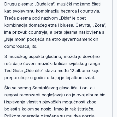
Drugu pjesmu: „Budalica“, muzički možemo čitati
kao svojevrsnu kombinaciju bećarca i countryja.
Treća pjesma pod nazivom „Dida“ je opet
kombinacija domaćeg etna i bluesa. Četvrta, „Zora“,
ima prizvuk countryja, a peta pjesma naslovljena s
„Nije moje“ podsjeća na etno sjevernoameričkih
domorodaca, itd.
S muzičkog aspekta gledano, možda je dovoljno
reći da je čuveni muzički kritičar svjetskog ranga
Ted Giola „Ode dite“ stavio među 12 albuma koje
preporučuje u godini u kojoj je taj album izdat.
Što se samog Semijalčevog glasa tiče, i on, a i
njegovi recenzenti naglašavaju da je ovaj album bio
i ispitivanje vlastitih pjevačkih mogućnosti zbog
bolesti s kojom se nosio. Imao je rak štitnjače.
Prilikom operacije oštećena su mu dva gornja