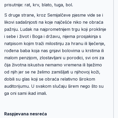
prisutnije: rat, krv, blato, tuga, bol.
S druge strane, kroz Semijalčeve pjesme vide se i
likovi sadašnjosti na koje najčešće niko ne obraća
pažnju. Ludak na najprometnijem trgu koji proklinje
i sebe i život i Boga i državu, nijema prosjakinja s
natpisom kojim traži milostinju za hranu ili liječenje,
rođena baba koja nas gnjavi bolovima u krstima ili
malom penzijom, zlostavljani u porodici, svi oni za
čija životna iskustva nemamo vremena ili bježimo
od njih jer se ne želimo zamišljati u njihovoj koži,
dobili su glas koji se obraća relativno širokom
auditorijumu. U svakom slučaju širem nego što su
ga oni sami ikad imali.
Raspjevana nesreća