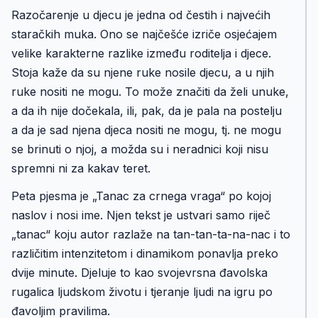
Razočarenje u djecu je jedna od čestih i najvećih
staračkih muka. Ono se najčešće izriče osjećajem
velike karakterne razlike između roditelja i djece.
Stoja kaže da su njene ruke nosile djecu, a u njih
ruke nositi ne mogu. To može značiti da želi unuke,
a da ih nije dočekala, ili, pak, da je pala na postelju
a da je sad njena djeca nositi ne mogu, tj. ne mogu
se brinuti o njoj, a možda su i neradnici koji nisu
spremni ni za kakav teret.
Peta pjesma je „Tanac za crnega vraga“ po kojoj
naslov i nosi ime. Njen tekst je ustvari samo riječ
„tanac“ koju autor razlaže na tan-tan-ta-na-nac i to
različitim intenzitetom i dinamikom ponavlja preko
dvije minute. Djeluje to kao svojevrsna đavolska
rugalica ljudskom životu i tjeranje ljudi na igru po
đavoljim pravilima.