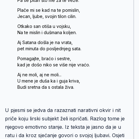
Pa se pitan što me za te veže.
Plače mi se kad na te pomislin,
Jecan, ljube, svojin tilon cilin.
Otkako san otiša u vojsku,
Na te mislin i dušmana koljen.
Aj Satana došla je na vrata,
pet minuta do posljednjeg sata.
Pomagajte, braćo i sestre,
kad je došo niko se više nije vraćo.
Aj ne moli, aj ne moli...
U mene je duša ka i guja kriva,
Budi sretna da s ostala živa.
U pjesmi se jedva da razaznati narativni okvir i nit
priče koju lirski subjekt želi ispričati. Razlog tome je
njegovo emotivno stanje. Iz teksta je jasno da je u
ratu i da kroz sjećanje govori o svojoj ljubavi. Osjeti