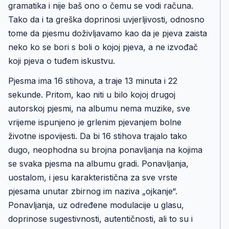
gramatika i nije baš ono o čemu se vodi računa.
Tako da i ta greška doprinosi uvjerljivosti, odnosno
tome da pjesmu doživljavamo kao da je pjeva zaista
neko ko se bori s boli o kojoj pjeva, a ne izvođač
koji pjeva o tuđem iskustvu.
Pjesma ima 16 stihova, a traje 13 minuta i 22
sekunde. Pritom, kao niti u bilo kojoj drugoj
autorskoj pjesmi, na albumu nema muzike, sve
vrijeme ispunjeno je grlenim pjevanjem bolne
životne ispovijesti. Da bi 16 stihova trajalo tako
dugo, neophodna su brojna ponavljanja na kojima
se svaka pjesma na albumu gradi. Ponavljanja,
uostalom, i jesu karakteristična za sve vrste
pjesama unutar zbirnog im naziva „ojkanje“.
Ponavljanja, uz određene modulacije u glasu,
doprinose sugestivnosti, autentičnosti, ali to su i