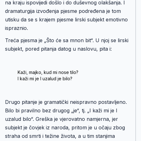
na kraju ispovijedi došlo i do duševnog olakšanja. I
dramaturgija izvođenja pjesme podređena je tom
utisku da se s krajem pjesme lirski subjekt emotivno
ispraznio.
Treća pjesma je „Što će sa mnon bit“. U njoj se lirski
subjekt, pored pitanja datog u naslovu, pita i:
Kaži, majko, kud mi nose tilo?
I kaži mi je l uzalud je bilo?
Drugo pitanje je gramatički neispravno postavljeno.
Bilo bi pravilno bez drugog „je“, tj. „I kaži mi je l
uzalud bilo“. Greška je vjerovatno namjerna, jer
subjekt je čovjek iz naroda, pritom je u očaju zbog
straha od smrti i težine života, a u tim stanjima