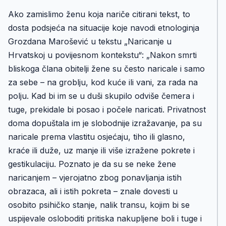
Ako zamislimo ženu koja nariče citirani tekst, to
dosta podsjeća na situacije koje navodi etnologinja
Grozdana Marošević u tekstu „Naricanje u
Hrvatskoj u povijesnom kontekstu“: „Nakon smrti
bliskoga člana obitelji žene su često naricale i samo
za sebe – na groblju, kod kuće ili vani, za rada na
polju. Kad bi im se u duši skupilo odviše čemera i
tuge, prekidale bi posao i počele naricati. Privatnost
doma dopuštala im je slobodnije izražavanje, pa su
naricale prema vlastitu osjećaju, tiho ili glasno,
kraće ili duže, uz manje ili više izražene pokrete i
gestikulaciju. Poznato je da su se neke žene
naricanjem – vjerojatno zbog ponavljanja istih
obrazaca, ali i istih pokreta – znale dovesti u
osobito psihičko stanje, nalik transu, kojim bi se
uspijevale osloboditi pritiska nakupljene boli i tuge i