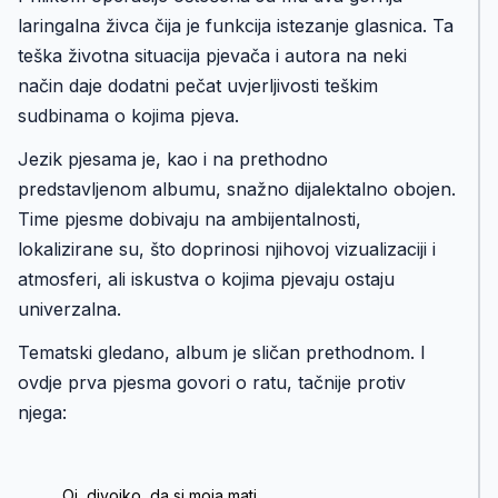
laringalna živca čija je funkcija istezanje glasnica. Ta
teška životna situacija pjevača i autora na neki
način daje dodatni pečat uvjerljivosti teškim
sudbinama o kojima pjeva.
Jezik pjesama je, kao i na prethodno
predstavljenom albumu, snažno dijalektalno obojen.
Time pjesme dobivaju na ambijentalnosti,
lokalizirane su, što doprinosi njihovoj vizualizaciji i
atmosferi, ali iskustva o kojima pjevaju ostaju
univerzalna.
Tematski gledano, album je sličan prethodnom. I
ovdje prva pjesma govori o ratu, tačnije protiv
njega:
Oj, divojko, da si moja mati