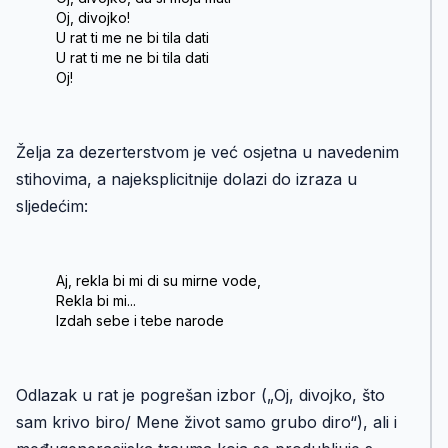
Oj, divojko!
U rat ti me ne bi tila dati
U rat ti me ne bi tila dati
Oj!
Želja za dezerterstvom je već osjetna u navedenim
stihovima, a najeksplicitnije dolazi do izraza u
sljedećim:
Aj, rekla bi mi di su mirne vode,
Rekla bi mi...
Izdah sebe i tebe narode
Odlazak u rat je pogrešan izbor („Oj, divojko, što
sam krivo biro/ Mene život samo grubo diro“), ali i