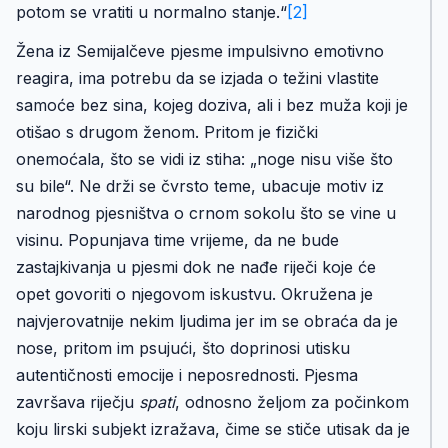
potom se vratiti u normalno stanje.“
[2]
Žena iz Semijalčeve pjesme impulsivno emotivno
reagira, ima potrebu da se izjada o težini vlastite
samoće bez sina, kojeg doziva, ali i bez muža koji je
otišao s drugom ženom. Pritom je fizički
onemoćala, što se vidi iz stiha: „noge nisu više što
su bile“. Ne drži se čvrsto teme, ubacuje motiv iz
narodnog pjesništva o crnom sokolu što se vine u
visinu. Popunjava time vrijeme, da ne bude
zastajkivanja u pjesmi dok ne nađe riječi koje će
opet govoriti o njegovom iskustvu. Okružena je
najvjerovatnije nekim ljudima jer im se obraća da je
nose, pritom im psujući, što doprinosi utisku
autentičnosti emocije i neposrednosti. Pjesma
završava riječju
spati
, odnosno željom za počinkom
koju lirski subjekt izražava, čime se stiče utisak da je