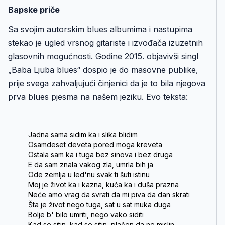
Bapske priče
Sa svojim autorskim blues albumima i nastupima
stekao je ugled vrsnog gitariste i izvođača izuzetnih
glasovnih mogućnosti. Godine 2015. objavivši singl
„Baba Ljuba blues“ dospio je do masovne publike,
prije svega zahvaljujući činjenici da je to bila njegova
prva blues pjesma na našem jeziku. Evo teksta:
Jadna sama sidim ka i slika blidim
Osamdeset deveta pored moga kreveta
Ostala sam ka i tuga bez sinova i bez druga
E da sam znala vakog zla, umrla bih ja
Ode zemlja u led'nu svak ti šuti istinu
Moj je život ka i kazna, kuća ka i duša prazna
Neće amo vrag da svrati da mi piva da dan skrati
Šta je život nego tuga, sat u sat muka duga
Bolje b' bilo umriti, nego vako siditi
Kad se sitin, kad se sitin, plačen da ne mislin