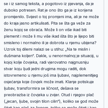
se i iz samog teksta, a pogotovo iz pjevanja, da je
duboko potresen. Rat je ono što ga je iz korijena
promijenilo. Svijest o toj promjeni ima, ali je ne može
do kraja jasno artikulisati. Pita se šta ga veže za
ženu kojoj se obraća. Može li on više ikad biti
plemenit i može li mu više ikad išta što je lijepo biti
smisleno i normalno ili je dobrota u njemu ubijena?
Uzrok toj dilemi nalazi se u stihu: „Na te mislin i
dušmana koljen“. Dakle, u nenormalnoj je situaciji, u
kojoj kolje čovjeka, radi vjerovatno najgnusniju
stvar koju ljudi jedni drugima mogu raditi, dok
istovremeno u njemu još ima ljubavi, najplemenitijeg
osjećanja koje čovjek može imati. Klanje potiskuje
ljubav, transformira se ličnost, dešava se
preobrazba iz čovjeka u zvijer. Otud i njegov plač
(„jecan, ljube, svojin tilon cilin“), koliko se god može
čitati kao plač za ženom, toliko se može čitati i kao