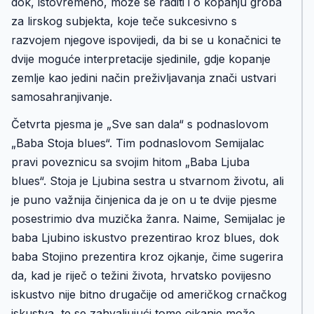
dok, istovremeno, može se raditi i o kopanju groba
za lirskog subjekta, koje teče sukcesivno s
razvojem njegove ispovijedi, da bi se u konačnici te
dvije moguće interpretacije sjedinile, gdje kopanje
zemlje kao jedini način preživljavanja znači ustvari
samosahranjivanje.
Četvrta pjesma je „Sve san dala“ s podnaslovom
„Baba Stoja blues“. Tim podnaslovom Semijalac
pravi poveznicu sa svojim hitom „Baba Ljuba
blues“. Stoja je Ljubina sestra u stvarnom životu, ali
je puno važnija činjenica da je on u te dvije pjesme
posestrimio dva muzička žanra. Naime, Semijalac je
baba Ljubino iskustvo prezentirao kroz blues, dok
baba Stojino prezentira kroz ojkanje, čime sugerira
da, kad je riječ o težini života, hrvatsko povijesno
iskustvo nije bitno drugačije od američkog crnačkog
iskustva, te se zahvaljujući tome ojkanje može