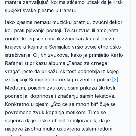
mantre zahvaljujući kojima stičemo utisak da je lirski
subjekt svake pjesme u transu.
Iako pjesme nemaju muzičku pratnju, zvučni dekor
koji prati pjevanje postoji. To su zvuci ili ambijenta
unutar kojeg se snima ili zvuci karakteristični za
krajeve u kojima je Semijalac vršio svoje etnološko
istraživanje. Cilj tih zvukova, kako je primijetio Karlo
Rafaneli u prikazu albuma „Tanac za crnega
vraga“, jeste da prikažu škrtost podneblja iz kojeg
izričaj koji Semijalac autorski prezentira potiče.
[3]
Međutim, pojedini zvukovi, osim prikaza škrtosti
podneblja, doprinose i značenju samih tekstova.
Konkretno u pjesmi „Što će sa mnon bit“ čuje se
povremeno zvuk kopanja motikom. Time se
sugerira da je lirski subjekt zemljoradnik, da je
njegova životna muka uslovljena teškim radom,