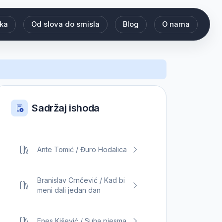
eka
Od slova do smisla
Blog
O nama
Sadržaj ishoda
Ante Tomić / Đuro Hodalica
Branislav Crnčević / Kad bi
meni dali jedan dan
Enes Kišević / Suha pjesma