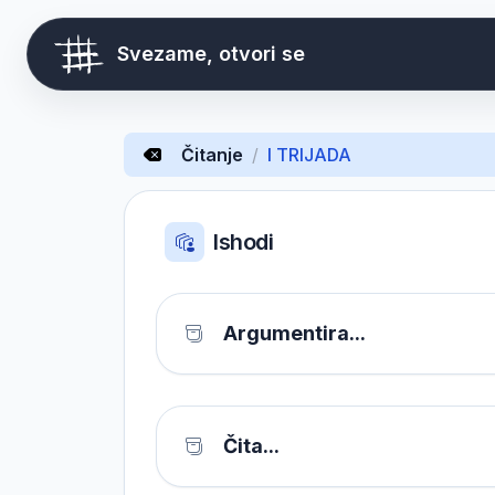
Svezame, otvori se
Čitanje
/
I TRIJADA
Ishodi
Argumentira...
Čita...