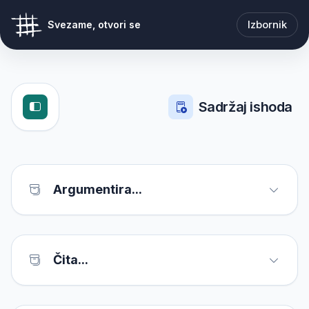
Izbornik
Svezame, otvori se
Sadržaj ishoda
Argumentira...
Čita...