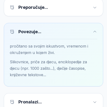
Preporučuje...
Povezuje...
pročitano sa svojim iskustvom, vremenom i
okruženjem u kojem živi.
Slikovnice, priče za djecu, enciklopedije za
djecu (npr. 1000 zašto...), dječije časopise,
književne tekstove...
Pronalazi...