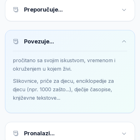
Preporučuje...
Povezuje...
pročitano sa svojim iskustvom, vremenom i
okruženjem u kojem živi.
Slikovnice, priče za djecu, enciklopedije za
djecu (npr. 1000 zašto...), dječije časopise,
književne tekstove...
Pronalazi...