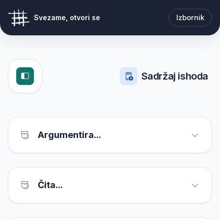
Izbornik
Svezame, otvori se
Sadržaj ishoda
Argumentira...
Čita...