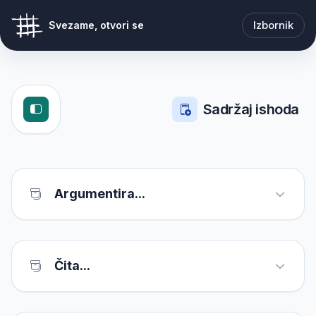
Izbornik
Svezame, otvori se
Sadržaj ishoda
Argumentira...
Čita...