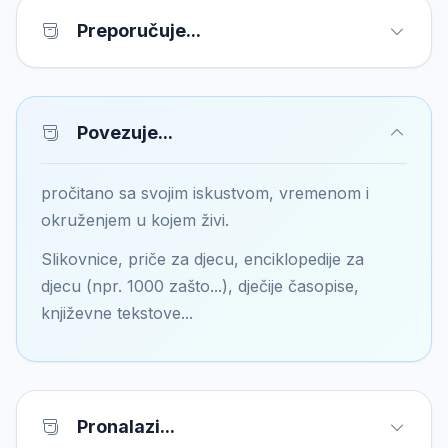
Preporučuje...
Povezuje...
pročitano sa svojim iskustvom, vremenom i
okruženjem u kojem živi.
Slikovnice, priče za djecu, enciklopedije za
djecu (npr. 1000 zašto...), dječije časopise,
književne tekstove...
Pronalazi...