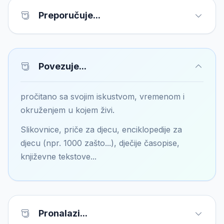
Preporučuje...
Povezuje...
pročitano sa svojim iskustvom, vremenom i
okruženjem u kojem živi.
Slikovnice, priče za djecu, enciklopedije za
djecu (npr. 1000 zašto...), dječije časopise,
književne tekstove...
Pronalazi...