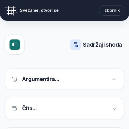
Izbornik
Svezame, otvori se
Sadržaj ishoda
Argumentira...
Čita...