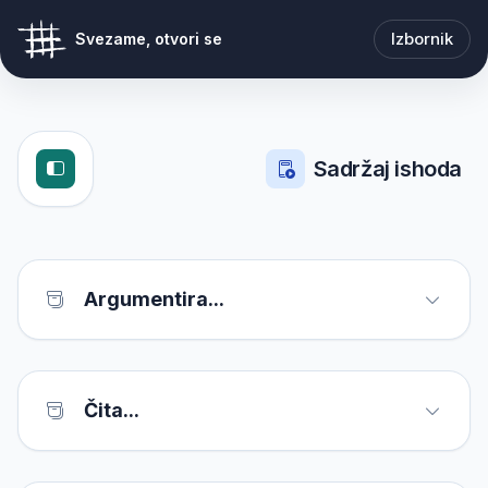
Izbornik
Svezame, otvori se
Sadržaj ishoda
Argumentira...
Čita...