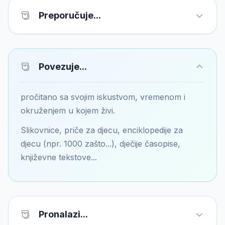
Preporučuje...
Povezuje...
pročitano sa svojim iskustvom, vremenom i
okruženjem u kojem živi.
Slikovnice, priče za djecu, enciklopedije za
djecu (npr. 1000 zašto...), dječije časopise,
književne tekstove...
Pronalazi...