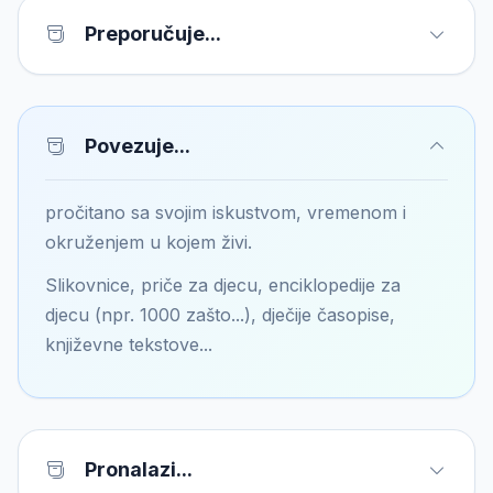
Preporučuje...
Povezuje...
pročitano sa svojim iskustvom, vremenom i
okruženjem u kojem živi.
Slikovnice, priče za djecu, enciklopedije za
djecu (npr. 1000 zašto...), dječije časopise,
književne tekstove...
Pronalazi...