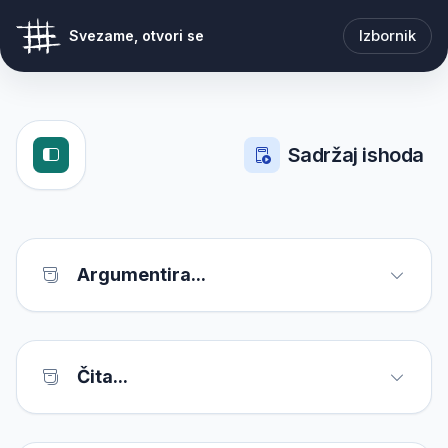
Izbornik
Svezame, otvori se
Sadržaj ishoda
Argumentira...
Čita...