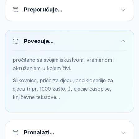
Preporučuje...
Povezuje...
pročitano sa svojim iskustvom, vremenom i
okruženjem u kojem živi.
Slikovnice, priče za djecu, enciklopedije za
djecu (npr. 1000 zašto...), dječije časopise,
književne tekstove...
Pronalazi...