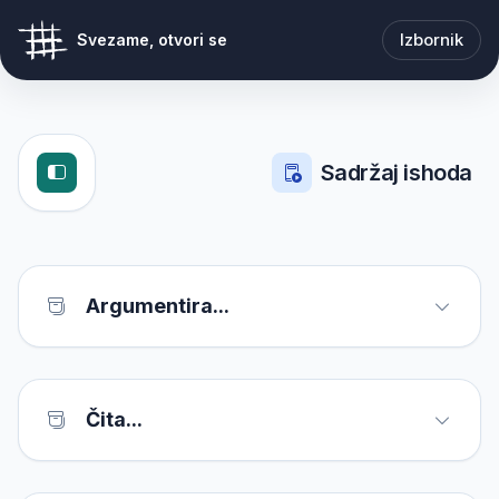
Izbornik
Svezame, otvori se
Sadržaj ishoda
Argumentira...
Čita...